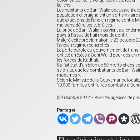
colonisateur italien et qui aurait été tué en 
Italiens.
Les habitants de Bani Walid accusaient des «
population et craignaient un sort similaire 
aux exactions de l’ancien régime contre Mis
maisons détruites et brûlées.
La prise de Bani Walid intervient au lendema
pays à l’issue de huit mois de conflit.
Malgré cette proclamation le 23 octobre 2011
l’ancien régime recherchés.
Le porte-parole du gouvernement de transi
ont été arrêtées à Bani Walid pour des cri
les forces de Kadhafi.
Il a fait état d’un bilan de 50 morts et des
selon lui, que les combattants de Bani Wali
modernes ».
Selon le Ministre de la Gouvernance locale
10.000 familles ont fui les combats à Bani
(24 Octobre 2012 – Avec les agences de pre
Partager