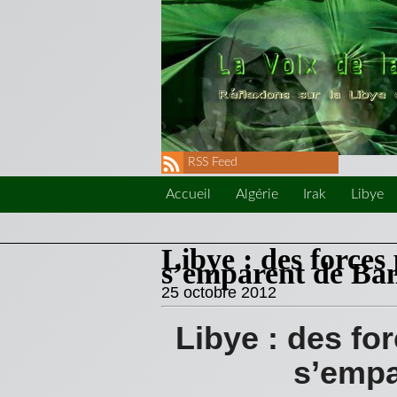
RSS Feed
Accueil
Algérie
Irak
Libye
Libye : des force
s’emparent de Ba
25 octobre 2012
Libye : des f
s’empa