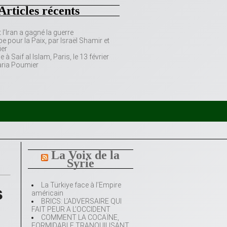
Articles récents
’Iran a gagné la guerre
e pour la Paix, par Israël Shamir et
er
 Saif al Islam, Paris, le 13 février
aria Poumier
La Voix de la
Syrie
La Türkiye face à l’Empire
s
américain
BRICS: L’ADVERSAIRE QUI
FAIT PEUR A L’OCCIDENT
COMMENT LA COCAÏNE,
FORMIDABLE TRANQUILISANT