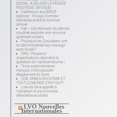
SOCIAL, A DÉLOGÉ LA PENSÉE
POLITIQUE CRITIQUE!
L’adhésion aux BRICS
explose : 19 pays font leur
demande avant le sommet
annuel
Irak – Cet eldorado du pétrole
voudrait exploiter son énorme
gisement solaire
Pourquoi les Saoudiens ont-
ils décommandé leur mariage
avec Israël ?
ONU : Plusieurs
organisations abordent la
question de l’«antisémitisme »
Trois parlementaires
français s’introduisent
illégalement en Syrie
L’EIIL VAINCU EN SYRAK ET
TOUT LE MONDE S’EN FOUT!
Lula da Silva appelle à
l’adoption d’une monnaie
alternative au dollar
LVO Nouvelles
Internationales