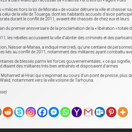
1920 à Bani Walid qui l’accusait de « traîtrise » et d’être un « agent » des
 milices hors la loi de Misrata » de vouloir détruire la ville et chasser sa
à celui de la ville de Touarga, dont les habitants accusés d’avoir participé
rata durant le conflit de 2011, avaient été chassés de chez eux et leurs
in du premier anniversaire de la proclamation de la « libération » totale 
, les rebelles accusaient la ville d’abriter des criminels et des partisan
tion, Nasser al-Manaa, a indiqué mercredi, qu’une centaine de personne
mes liés au conflit de 2011, notamment des militaires ayant combattu av
 centaines de blessés parmi les forces gouvernementales, « ce qui signifie,
d étaient des militaires très bien entraînés et disposaient d’armes
, Mohamed al-Hrari qui s’exprimait au cours d’un point de presse, plus d
 Walid, notamment vers la ville voisine de Tarhouna.
sse)