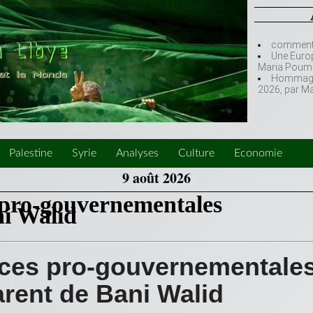
comment l
Une Europ
Maria Poumi
Hommage à
2026, par M
Palestine
Syrie
Analyses
Culture
Economie
9 août 2026
s pro-gouvernementales
ni Walid
orces pro-gouvernementale
rent de Bani Walid