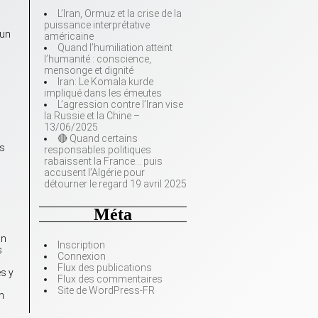
L’Iran, Ormuz et la crise de la
puissance interprétative
 un
américaine
Quand l’humiliation atteint
l’humanité : conscience,
mensonge et dignité
Iran: Le Komala kurde
impliqué dans les émeutes
L’agression contre l’Iran vise
la Russie et la Chine –
13/06/2025
🔴 Quand certains
ts
responsables politiques
rabaissent la France… puis
accusent l’Algérie pour
détourner le regard 19 avril 2025
Méta
on
Inscription
s
Connexion
Flux des publications
es y
Flux des commentaires
Site de WordPress-FR
n