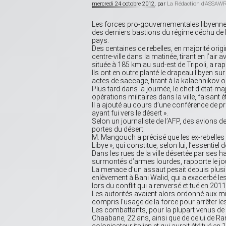
mercredi 24 octobre 2012
, par
La Rédaction d’ASSAW
Les forces pro-gouvernementales libyennes
des derniers bastions du régime déchu de 
pays.
Des centaines de rebelles, en majorité origin
centre-ville dans la matinée, tirant en l’air
située à 185 km au sud-est de Tripoli, a rap
Ils ont en outre planté le drapeau libyen s
actes de saccage, tirant à la kalachnikov o
Plus tard dans la journée, le chef d’état-m
opérations militaires dans la ville, faisant
Il a ajouté au cours d’une conférence de pr
ayant fui vers le désert ».
Selon un journaliste de l’AFP, des avions d
portes du désert.
M. Mangouch a précisé que les ex-rebelles a
Libye », qui constitue, selon lui, l’essentiel 
Dans les rues de la ville désertée par ses h
surmontés d’armes lourdes, rapporte le journ
La menace d’un assaut pesait depuis plusi
enlèvement à Bani Walid, qui a exacerbé l
lors du conflit qui a renversé et tué en 2011
Les autorités avaient alors ordonné aux min
compris l’usage de la force pour arrêter le
Les combattants, pour la plupart venus de
Chaabane, 22 ans, ainsi que de celui de Ra