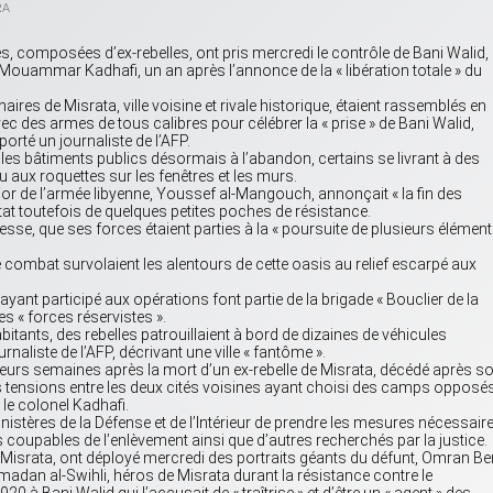
RA
, composées d’ex-rebelles, ont pris mercredi le contrôle de Bani Walid,
Mouammar Kadhafi, un an après l’annonce de la « libération totale » du
aires de Misrata, ville voisine et rivale historique, étaient rassemblés en
 avec des armes de tous calibres pour célébrer la « prise » de Bani Walid,
porté un journaliste de l’AFP.
ur les bâtiments publics désormais à l’abandon, certains se livrant à des
u aux roquettes sur les fenêtres et les murs.
ajor de l’armée libyenne, Youssef al-Mangouch, annonçait « la fin des
 état toutefois de quelques petites poches de résistance.
esse, que ses forces étaient parties à la « poursuite de plusieurs élémen
e combat survolaient les alentours de cette oasis au relief escarpé aux
yant participé aux opérations font partie de la brigade « Bouclier de la
des « forces réservistes ».
abitants, des rebelles patrouillaient à bord de dizaines de véhicules
aliste de l’AFP, décrivant une ville « fantôme ».
eurs semaines après la mort d’un ex-rebelle de Misrata, décédé après s
es tensions entre les deux cités voisines ayant choisi des camps opposé
 le colonel Kadhafi.
istères de la Défense et de l’Intérieur de prendre les mesures nécessair
s coupables de l’enlèvement ainsi que d’autres recherchés par la justice.
 Misrata, ont déployé mercredi des portraits géants du défunt, Omran Be
madan al-Swihli, héros de Misrata durant la résistance contre le