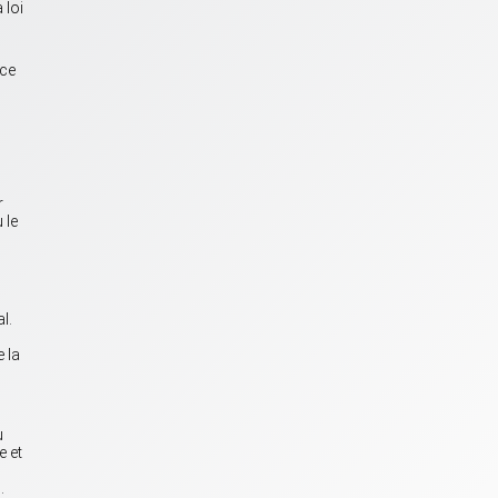
 loi
nce
r
 le
l.
 la
u
e et
.