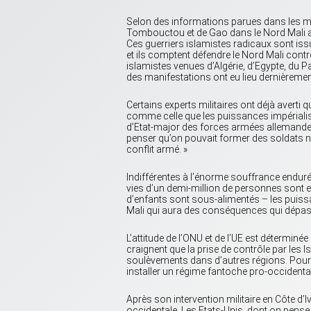
Selon des informations parues dans les mé
Tombouctou et de Gao dans le Nord Mali aprè
Ces guerriers islamistes radicaux sont iss
et ils comptent défendre le Nord Mali contr
islamistes venues d’Algérie, d’Egypte, du P
des manifestations ont eu lieu dernièremen
Certains experts militaires ont déjà averti 
comme celle que les puissances impérialis
d’Etat-major des forces armées allemandes, H
penser qu’on pouvait former des soldats n
conflit armé. »
Indifférentes à l’énorme souffrance enduré
vies d’un demi-million de personnes sont en
d’enfants sont sous-alimentés – les puissan
Mali qui aura des conséquences qui dépasse
L’attitude de l’ONU et de l’UE est déterminé
craignent que la prise de contrôle par les 
soulèvements dans d’autres régions. Pour 
installer un régime fantoche pro-occidental
Après son intervention militaire en Côte d’I
occidentale. Les Etats-Unis, dont on pense qu