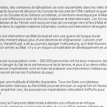
dias, des centaines de djihadistes se sont rassemblés dans les villes d
s la prise de décision du Conseil de sécurité de l’ONU ratifiant la guerr
us du Soudan et du Sahara occidental, un territoire revendiqué par le Ma
e une offensive à venir de forces maliennes et internationales. Les force
akistan et du Yémen sont aussi en train de converger vers le Nord Mali et
t dans la capitale malienne à Bamako contre une intervention étrangère.
qu’une intervention au Mali évoluerait vers une guerre de longue durée
tes mènent depuis plus d’une décennie en Afghanistan. L’ancien chef
arald Kujat, a dit au journal Leipziger Volkszeitung, qu’il était illusoire
on armés au Mali. « Il y a un risque considérable de développement en u
e par la population civile – 300.000 personnes ont fui leurs maisons, le
 danger du fait de la sécheresse et de la famine, et plus d’un demi-milli
ces impérialistes sont en train de préparer une intervention militaire au
ront de loin les frontières du pays.
e par une multitude d’intérêts disparates. Tous les Etats occidentaux
Islamistes radicaux au Nord Mali pourrait envoyer un signal fort en faveur
empêcher ceci, les puissances impérialistes redoublent d’efforts pour
.
voire, la France est déterminée à étendre son influence en Afrique
’ils ont tiré en coulisse les ficelles du coup d’Etat, tentent d’établir en