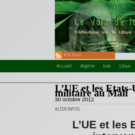
RSS Feed
Accueil
Algérie
Irak
Libye
L’UE et les Etats-
militaire au Mali
30 octobre 2012
ALTER INFOS
L’UE et les 