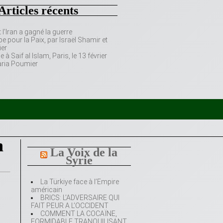
Articles récents
’Iran a gagné la guerre
e pour la Paix, par Israël Shamir et
er
 Saif al Islam, Paris, le 13 février
aria Poumier
n
La Voix de la
Syrie
La Türkiye face à l’Empire
américain
BRICS: L’ADVERSAIRE QUI
FAIT PEUR A L’OCCIDENT
COMMENT LA COCAÏNE,
FORMIDABLE TRANQUILISANT