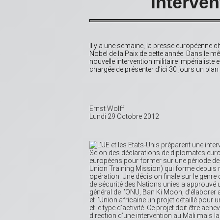
interven
Il y a une semaine, la presse européenne ch
Nobel de la Paix de cette année. Dans le mê
nouvelle intervention militaire impérialiste
chargée de présenter d’ici 30 jours un plan
Ernst Wolff
Lundi 29 Octobre 2012
Selon des déclarations de diplomates europ
européens pour former sur une période de 
Union Training Mission) qui forme depuis 
opération. Une décision finale sur le genre
de sécurité des Nations unies a approuvé un
général de l’ONU, Ban Ki Moon, d’élabore
et l’Union africaine un projet détaillé pour
et le type d’activité. Ce projet doit être ach
direction d’une intervention au Mali mais la