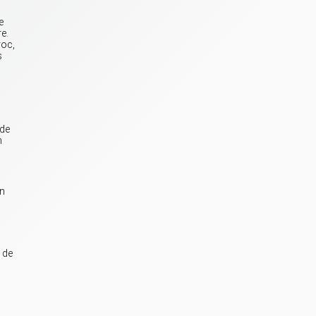
e
e.
roc,
s
 de
n
s
on
 de