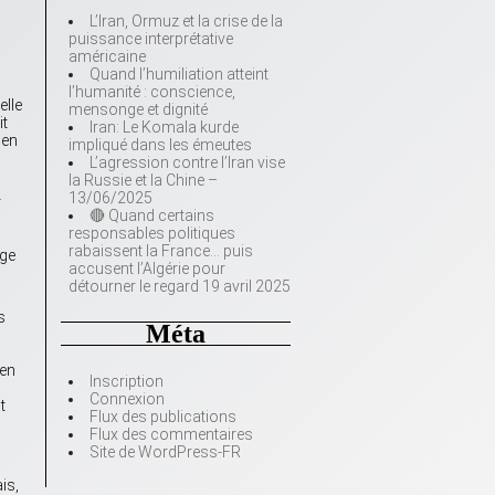
L’Iran, Ormuz et la crise de la
puissance interprétative
américaine
Quand l’humiliation atteint
l’humanité : conscience,
elle
mensonge et dignité
it
Iran: Le Komala kurde
ien
impliqué dans les émeutes
L’agression contre l’Iran vise
la Russie et la Chine –
13/06/2025
r
🔴 Quand certains
responsables politiques
rabaissent la France… puis
rge
accusent l’Algérie pour
détourner le regard 19 avril 2025
s
Méta
 en
Inscription
Connexion
t
Flux des publications
Flux des commentaires
Site de WordPress-FR
is,