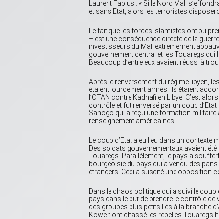
Laurent Fabius : « Si le Nord Mali s’effondr
et sans Etat, alors les terroristes disposer
Le fait que les forces islamistes ont pu pre
– est une conséquence directe de la guerre 
investisseurs du Mali extrêmement appauvri.
gouvernement central et les Touaregs qui l
Beaucoup d’entre eux avaient réussi à trouv
Après le renversement du régime libyen, l
étaient lourdement armés. Ils étaient ac
l’OTAN contre Kadhafi en Libye. C’est alor
contrôle et fut renversé par un coup d’Etat 
Sanogo qui a reçu une formation militaire a
renseignement américaines.
Le coup d’Etat a eu lieu dans un contexte
Des soldats gouvernementaux avaient été
Touaregs. Parallèlement, le pays a souffer
bourgeoisie du pays qui a vendu des pans en
étrangers. Ceci a suscité une opposition c
Dans le chaos politique qui a suivi le coup 
pays dans le but de prendre le contrôle de v
des groupes plus petits liés à la branche d
Koweït ont chassé les rebelles Touaregs ho