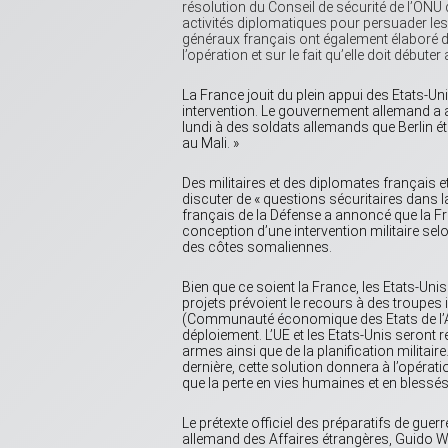
résolution du Conseil de sécurité de l’ONU d
activités diplomatiques pour persuader les
généraux français ont également élaboré des
l’opération et sur le fait qu’elle doit débu
La France jouit du plein appui des Etats-Un
intervention. Le gouvernement allemand a au
lundi à des soldats allemands que Berlin éta
au Mali. »
Des militaires et des diplomates français 
discuter de « questions sécuritaires dans l
français de la Défense a annoncé que la Fra
conception d’une intervention militaire selo
des côtes somaliennes.
Bien que ce soient la France, les Etats-Unis e
projets prévoient le recours à des troupes 
(Communauté économique des Etats de l’Afri
déploiement. L’UE et les Etats-Unis seront
armes ainsi que de la planification militair
dernière, cette solution donnera à l’opérat
que la perte en vies humaines et en blessés
Le prétexte officiel des préparatifs de guer
allemand des Affaires étrangères, Guido W