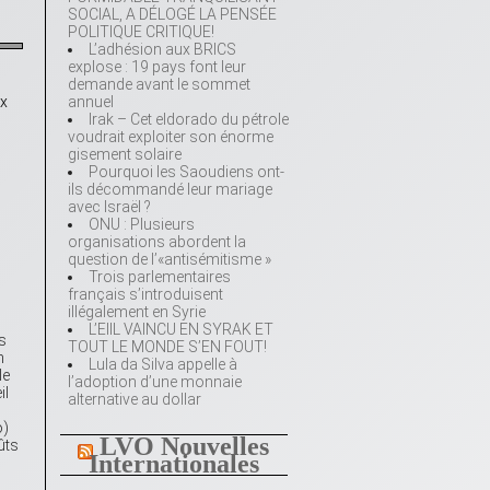
SOCIAL, A DÉLOGÉ LA PENSÉE
POLITIQUE CRITIQUE!
L’adhésion aux BRICS
explose : 19 pays font leur
demande avant le sommet
ix
annuel
Irak – Cet eldorado du pétrole
voudrait exploiter son énorme
gisement solaire
Pourquoi les Saoudiens ont-
ils décommandé leur mariage
avec Israël ?
ONU : Plusieurs
organisations abordent la
question de l’«antisémitisme »
Trois parlementaires
français s’introduisent
illégalement en Syrie
L’EIIL VAINCU EN SYRAK ET
s
TOUT LE MONDE S’EN FOUT!
n
Lula da Silva appelle à
le
l’adoption d’une monnaie
il
alternative au dollar
o)
LVO Nouvelles
ûts
Internationales