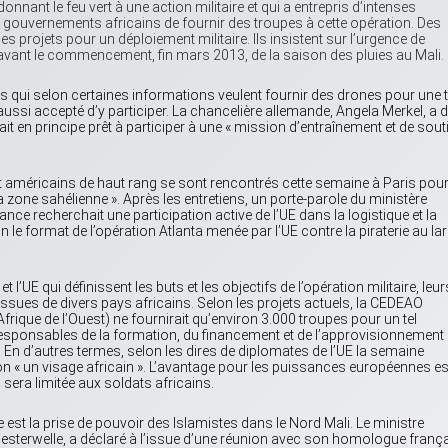
onnant le feu vert à une action militaire et qui a entrepris d’intenses
 gouvernements africains de fournir des troupes à cette opération. Des
 projets pour un déploiement militaire. Ils insistent sur l’urgence de
ter avant le commencement, fin mars 2013, de la saison des pluies au Mali.
is qui selon certaines informations veulent fournir des drones pour une t
ssi accepté d’y participer. La chancelière allemande, Angela Merkel, a d
it en principe prêt à participer à une « mission d’entraînement et de sout
et américains de haut rang se sont rencontrés cette semaine à Paris pou
a zone sahélienne ». Après les entretiens, un porte-parole du ministère
nce recherchait une participation active de l’UE dans la logistique et la
n le format de l’opération Atlanta menée par l’UE contre la piraterie au la
t l’UE qui définissent les buts et les objectifs de l’opération militaire, leur
issues de divers pays africains. Selon les projets actuels, la CEDEAO
que de l’Ouest) ne fournirait qu’environ 3.000 troupes pour un tel
 responsables de la formation, du financement et de l’approvisionnement
e. En d’autres termes, selon les dires de diplomates de l’UE la semaine
ion « un visage africain ». L’avantage pour les puissances européennes es
 sera limitée aux soldats africains.
re est la prise de pouvoir des Islamistes dans le Nord Mali. Le ministre
esterwelle, a déclaré à l’issue d’une réunion avec son homologue frança