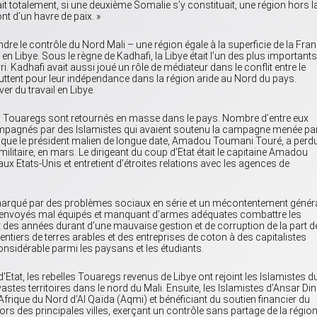
ait totalement, si une deuxième Somalie s’y constituait, une région hors la
ont d’un havre de paix. »
ndre le contrôle du Nord Mali – une région égale à la superficie de la Fra
en Libye. Sous le règne de Kadhafi, la Libye était l’un des plus importants
 Kadhafi avait aussi joué un rôle de médiateur dans le conflit entre le
uttent pour leur indépendance dans la région aride au Nord du pays.
er du travail en Libye.
es Touaregs sont retournés en masse dans le pays. Nombre d’entre eux
compagnés par des Islamistes qui avaient soutenu la campagne menée pa
s que le président malien de longue date, Amadou Toumani Touré, a perdu
militaire, en mars. Le dirigeant du coup d’Etat était le capitaine Amadou
ux Etats-Unis et entretient d’étroites relations avec les agences de
 marqué par des problèmes sociaux en série et un mécontentement généra
 envoyés mal équipés et manquant d’armes adéquates combattre les
t des années durant d’une mauvaise gestion et de corruption de la part de
tiers de terres arables et des entreprises de coton à des capitalistes
onsidérable parmi les paysans et les étudiants.
d’Etat, les rebelles Touaregs revenus de Libye ont rejoint les Islamistes d
astes territoires dans le nord du Mali. Ensuite, les Islamistes d’Ansar Din
’Afrique du Nord d’Al Qaïda (Aqmi) et bénéficiant du soutien financier du
rs des principales villes, exerçant un contrôle sans partage de la région