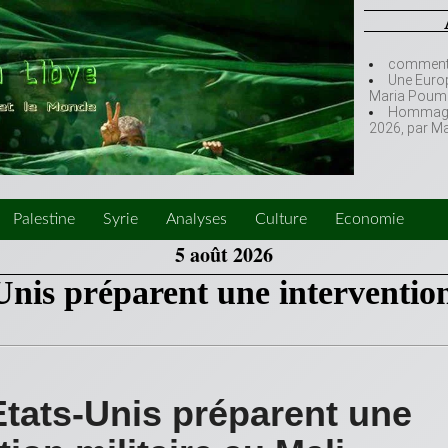
comment l
Une Europ
Maria Poumi
Hommage à
2026, par M
Palestine
Syrie
Analyses
Culture
Economie
5 août 2026
Unis préparent une interventio
Etats-Unis préparent une