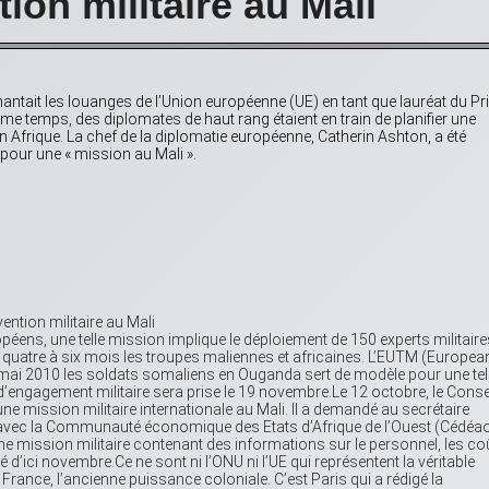
tion militaire au Mali
antait les louanges de l’Union européenne (UE) en tant que lauréat du Pr
me temps, des diplomates de haut rang étaient en train de planifier une
 en Afrique. La chef de la diplomatie européenne, Catherin Ashton, a été
 pour une « mission au Mali ».
éens, une telle mission implique le déploiement de 150 experts militaire
quatre à six mois les troupes maliennes et africaines. L’EUTM (Europea
mai 2010 les soldats somaliens en Ouganda sert de modèle pour une tel
 d’engagement militaire sera prise le 19 novembre.Le 12 octobre, le Conse
e mission militaire internationale au Mali. Il a demandé au secrétaire
r avec la Communauté économique des Etats d’Afrique de l’Ouest (Cédéa
 une mission militaire contenant des informations sur le personnel, les co
evé d’ici novembre.Ce ne sont ni l’ONU ni l’UE qui représentent la véritable
 France, l’ancienne puissance coloniale. C’est Paris qui a rédigé la