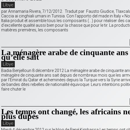
Libye
par Annamaria Rivera, 7/12/2012. Traduit par Fausto Giudice, Tlaxcala
Caccia ai cinghiali umani in Tunisia. Con l’apporto del made in Italy « N
Italia produit et assemble tous les composants (…) pour réaliser des c
d’excellente qualité aussi bien pour la chasse que pour le tir. La product
matières premières, les composants
La ménagère arabe de cinquante an
qu’elle sait
Libye
Badia Benjelloun 8 décembre 2012 La ménagère arabe de cinquante an
ménagère de cinquante ans sait depuis de nombreux mois que les arm
par l’Émirat du Qatar et acheminées depuis la Turquie vers la Syrie arri
de bandes dites rebelles de nationalité équivoque. Leurs intentions polit
faire chuter le
Les temps ont changé, les africains n
plus dupes
Libye
Mardi 4 décembre 2012 sur le blog de René Kimbassa Les temps ont ch