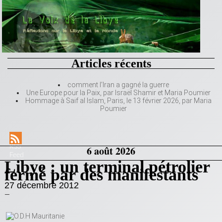
Articles récents
comment l’Iran a gagné la guerre
Une Europe pour la Paix, par Israël Shamir et Maria Poumier
Hommage à Saif al Islam, Paris, le 13 février 2026, par Maria
Poumier
RSS
6 août 2026
Feed
Libye : un terminal pétrolier
fermé par des manifestants
27 décembre 2012
—