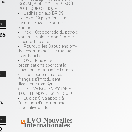
ans
SOCIAL, A DÉLOGÉ LA PENSÉE
POLITIQUE CRITIQUE!
L’adhésion aux BRICS
explose : 19 pays font leur
demande avant le sommet
te››
annuel
es
Irak – Cet eldorado du pétrole
voudrait exploiter son énorme
gisement solaire
Pourquoi les Saoudiens ont-
ils décommandé leur mariage
de
avec Israël ?
ne
ONU : Plusieurs
organisations abordent la
question de l’«antisémitisme »
te››
Trois parlementaires
français s’introduisent
illégalement en Syrie
L’EIIL VAINCU EN SYRAK ET
TOUT LE MONDE S’EN FOUT!
Lula da Silva appelle à
n,
l’adoption d’une monnaie
alternative au dollar
LVO Nouvelles
te››
Internationales
2