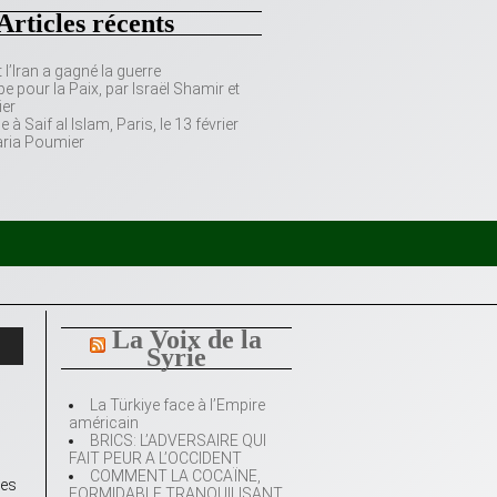
Articles récents
’Iran a gagné la guerre
e pour la Paix, par Israël Shamir et
er
 Saif al Islam, Paris, le 13 février
aria Poumier
La Voix de la
Syrie
La Türkiye face à l’Empire
américain
BRICS: L’ADVERSAIRE QUI
FAIT PEUR A L’OCCIDENT
COMMENT LA COCAÏNE,
tes
FORMIDABLE TRANQUILISANT