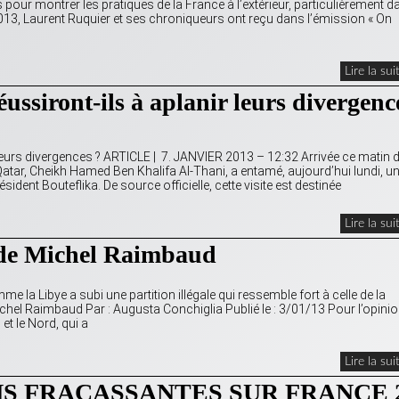
s pour montrer les pratiques de la France à l’extérieur, particulièrement d
 2013, Laurent Ruquier et ses chroniqueurs ont reçu dans l’émission « On
Lire la sui
éussiront-ils à aplanir leurs divergenc
ir leurs divergences ? ARTICLE | 7. JANVIER 2013 – 12:32 Arrivée ce matin 
Qatar, Cheikh Hamed Ben Khalifa Al-Thani, a entamé, aujourd’hui lundi, u
 président Bouteflika. De source officielle, cette visite est destinée
Lire la sui
 de Michel Raimbaud
e la Libye a subi une partition illégale qui ressemble fort à celle de la
Michel Raimbaud Par : Augusta Conchiglia Publié le : 3/01/13 Pour l’opinio
d et le Nord, qui a
Lire la sui
S FRACASSANTES SUR FRANCE 