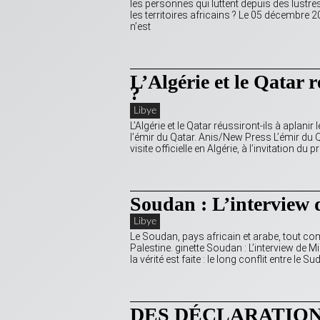
les personnes qui luttent depuis des lustre
les territoires africains ? Le 05 décembre
n’est
L’Algérie et le Qatar r
?
Libye
L’Algérie et le Qatar réussiront-ils à aplan
l’émir du Qatar. Anis/New Press L’émir du 
visite officielle en Algérie, à l’invitation du
Soudan : L’interview
Libye
Le Soudan, pays africain et arabe, tout comm
Palestine. ginette Soudan : L’interview de 
la vérité est faite : le long conflit entre le Su
DES DÉCLARATION