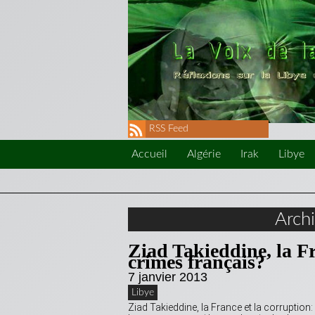
RSS Feed
Accueil
Algérie
Irak
Libye
Arch
Ziad Takieddine, la Fr
crimes français?
7 janvier 2013
Libye
Ziad Takieddine, la France et la corruption