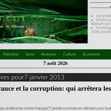
comment l
Une Europ
Maria Poumi
Hommage à
2026, par M
Palestine
Syrie
Analyses
Culture
Economie
7 août 2026
ives pour7 janvier 2013
ance et la corruption: qui arrêtera les
: qui arrêtera les crimes français? L’année commence-t-elle bien pour tou