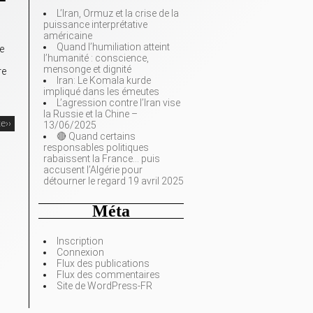
L’Iran, Ormuz et la crise de la
puissance interprétative
américaine
Quand l’humiliation atteint
e
l’humanité : conscience,
mensonge et dignité
re
Iran: Le Komala kurde
impliqué dans les émeutes
L’agression contre l’Iran vise
la Russie et la Chine –
te››
13/06/2025
🔴 Quand certains
responsables politiques
rabaissent la France… puis
accusent l’Algérie pour
détourner le regard 19 avril 2025
Méta
Inscription
Connexion
Flux des publications
Flux des commentaires
Site de WordPress-FR