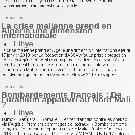
a été à l’œuvre en Libye et l’est maintenant en Syrie. Le nouveau
gouvernement français est donc installé
Lire la suite››
La crise malienne prend en
Algérie une dimension
internationale
Libye
La crise malienne prend en Algérie une dimension internationale jeudi
17 janvier 2013, par La Rédaction d’ASSAWRA La prise d’otages en
cours en Algérie, où sont retenus plusieurs dizaines d’expatriés, a
définitivement transformé en crise internationale l’intervention
française au Mali et pourrait lever l’hésitation des autres pays
occidentaux qui tardent à s’associer. Plus de 24 heures après
Lire la suite››
Bombardements français : De
l’uranium appauvri au Nord Mali
?
Libye
Tsimok’i Gasikara ← Somalie – L’échec français contre les shebab
Mali/Algérie : Premiers dommages collatéraux → Bombardements
français : De l’uranium appauvri au Nord Mali?!! Publié le 16 janvier
2013par tsimok’i Gasikara Par Thierry LAMIREAU IRIB- Le 12 octobre