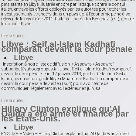
persistante en Libye, illustrée encore par l’attaque contre le consul
italien, entrave les efforts déployés par les autorités pour attirer les
investissements étrangers dans un pays dont l’économie peine à se
relever de la révolte de 2011. L’attentat, samedi à Benghazi (est), contre
le consul d’Italie
Lire la suite››
Libye : Seif al-Islam Kadhafi
comparaît devant la cour pénale
Libye
Inscription à notre liste de diffusion: « Assawra » Assawra1-
subscribe@yahoogroupes.fr Libye : Seif al-Islam Kadhafi comparaît
devant la cour pénale jeudi 17 janvier 2013, par La Rédaction Seif al-
Islam, fils du défunt guide libyen Muammar Kadhafi, a comparu jeudi
devant la cour pénale de Zenten (sud) pour avoir tenté de
communiquer illégalement avec l’extérieur en juin, sa
Lire la suite››
Hillary Clinton explique qu’Al
Qaida a été armé et financé par
les États-Unis.
Libye
ENGLISH – Video – Hillary Clinton explains that Al Qaida was armed