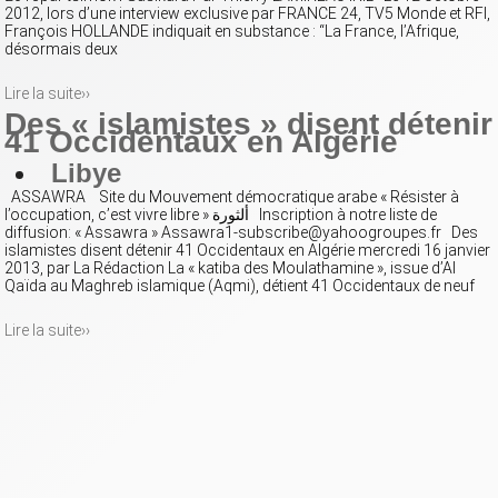
2012, lors d’une interview exclusive par FRANCE 24, TV5 Monde et RFI,
François HOLLANDE indiquait en substance : “La France, l’Afrique,
désormais deux
Lire la suite››
Des « islamistes » disent détenir
41 Occidentaux en Algérie
Libye
ASSAWRA Site du Mouvement démocratique arabe « Résister à
l’occupation, c’est vivre libre » ألثورة Inscription à notre liste de
diffusion: « Assawra » Assawra1-subscribe@yahoogroupes.fr Des
islamistes disent détenir 41 Occidentaux en Algérie mercredi 16 janvier
2013, par La Rédaction La « katiba des Moulathamine », issue d’Al
Qaïda au Maghreb islamique (Aqmi), détient 41 Occidentaux de neuf
Lire la suite››