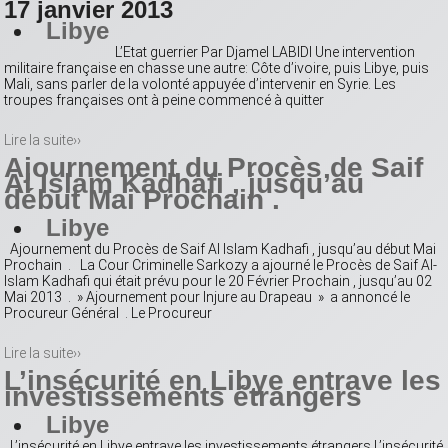
17 janvier 2013
Libye
L’Etat guerrier Par Djamel LABIDI Une intervention
militaire française en chasse une autre: Côte d’ivoire, puis Libye, puis
Mali, sans parler de la volonté appuyée d’intervenir en Syrie. Les
troupes françaises ont à peine commencé à quitter
Lire la suite››
Ajournement du Procès de Saif
Al Islam Kadhafi , jusqu’au
début Mai Prochain .
Libye
Ajournement du Procès de Saif Al Islam Kadhafi , jusqu’au début Mai
Prochain . La Cour Criminelle Sarkozy a ajourné le Procès de Saif Al-
Islam Kadhafi qui était prévu pour le 20 Février Prochain , jusqu’au 02
Mai 2013 . » Ajournement pour Injure au Drapeau » a annoncé le
Procureur Général . Le Procureur
Lire la suite››
L’insécurité en Libye entrave les
investissements étrangers
Libye
L’insécurité en Libye entrave les investissements étrangers L’insécurité