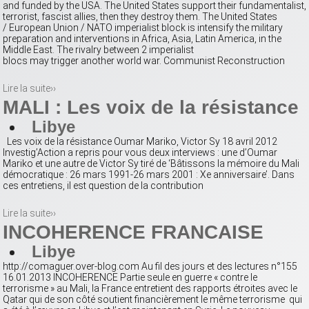
and funded by the USA. The United States support their fundamentalist,
terrorist, fascist allies, then they destroy them. The United States
/ European Union / NATO imperialist block is intensify the military
preparation and interventions in Africa, Asia, Latin America, in the
Middle East. The rivalry between 2 imperialist
blocs may trigger another world war. Communist Reconstruction
Lire la suite››
MALI : Les voix de la résistance
Libye
Les voix de la résistance Oumar Mariko, Victor Sy 18 avril 2012
Investig’Action a repris pour vous deux interviews : une d’Oumar
Mariko et une autre de Victor Sy tiré de ‘Bâtissons la mémoire du Mali
démocratique : 26 mars 1991-26 mars 2001 : Xe anniversaire’. Dans
ces entretiens, il est question de la contribution
Lire la suite››
INCOHERENCE FRANCAISE
Libye
http://comaguer.over-blog.com Au fil des jours et des lectures n°155
16.01.2013 INCOHERENCE Partie seule en guerre « contre le
terrorisme » au Mali, la France entretient des rapports étroites avec le
Qatar qui de son côté soutient financièrement le même terrorisme qui