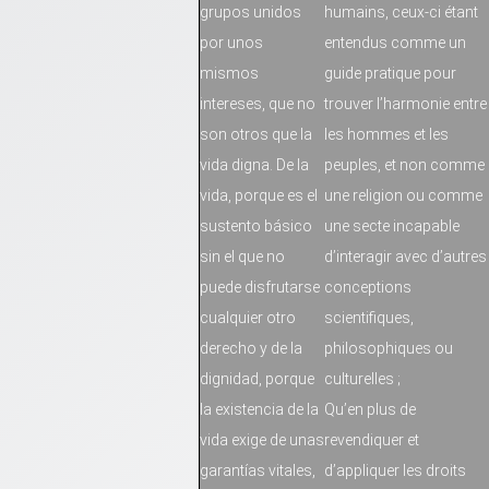
grupos unidos
humains, ceux-ci étant
por unos
entendus comme un
mismos
guide pratique pour
intereses, que no
trouver l’harmonie entre
son otros que la
les hommes et les
vida digna. De la
peuples, et non comme
vida, porque es el
une religion ou comme
sustento básico
une secte incapable
sin el que no
d’interagir avec d’autres
puede disfrutarse
conceptions
cualquier otro
scientifiques,
derecho y de la
philosophiques ou
dignidad, porque
culturelles ;
la existencia de la
Qu’en plus de
vida exige de unas
revendiquer et
garantías vitales,
d’appliquer les droits