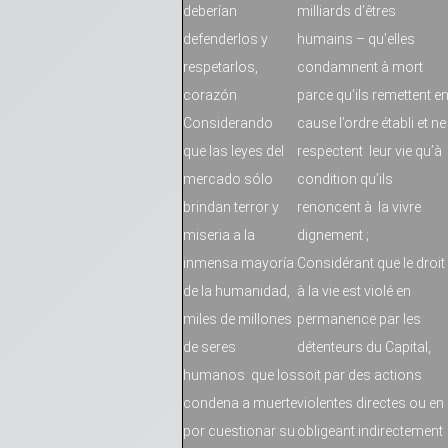
deberían
milliards d’êtres
defenderlos y
humains – qu’elles
respetarlos,
condamnent à mort
corazón
parce qu’ils remettent e
Considerando
cause l’ordre établi et ne
que las leyes del
respectent leur vie qu’à
mercado sólo
condition qu’ils
brindan terror y
renoncent à la vivre
miseria a la
dignement ;
inmensa mayoría
Considérant que le droit
de la humanidad,
à la vie est violé en
miles de millones
permanence par les
de seres
détenteurs du Capital,
humanos que los
soit par des actions
condena a muerte
violentes directes ou en
por cuestionar su
obligeant indirectement