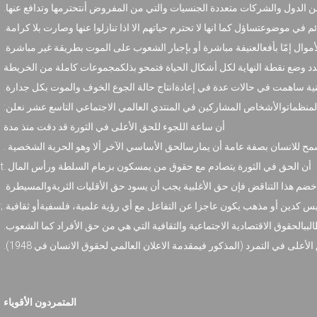
ا من الدول والشركات متعددة الجنسيات والتي من المفروض أنتحترمها وتدافع عنها
م في موضوعتساؤل كما انها لا تحترم حياتهم الا اذا تنازلوا عنها وصارت بلا كرامة
موال إمّا بأفعالعنيفة مباشرة أو بإجبار الشعوب على الموت بطريقة غير مباشرة
صدد وضع نقطة النهاية لكل أشكال الحياة فتمحو بذلكمجموعات كاملة من الخريطة
وطنية ساهمت في حالات عدة في إعادةانتاج حالة الجوع الخوف والموت بكل جدارة
ن المنظماتوالأشخاص المشاركين في المنتدي العالمي الاجتماعي التاسع عشر نعلن
أن ساعة اللجوء للحق الأعلى في الثورة قد دقت منذ مدة
 تسمح للانسان بصفة عامة أن يمارسالحق الأساسي الآخر ألا وهو الحرية الشخصية
t
أن الحق في الثورة يتصادم مع حقوق من يمسكون بزمام السلطة ورأس المال..
خضم هذا التناقض فإن حق الأغلبية يجب أن يسود حق الأقليات الثريةوالمسيطرة
;
 ليس كدين أو مذهب يكون عاجزا عن التفاعل مع أي رؤية علمية، فلسفيةأو ثقافية
طالببالحقوق الاقتصادية الاجتماعية والثقافية التي هي من حق الأفراد كما الشعوب
لى في التمرد (المذكور فيمقدمة الاعلان العالمي لحقوق الانسان في 1948
المتمردون الأقوياء