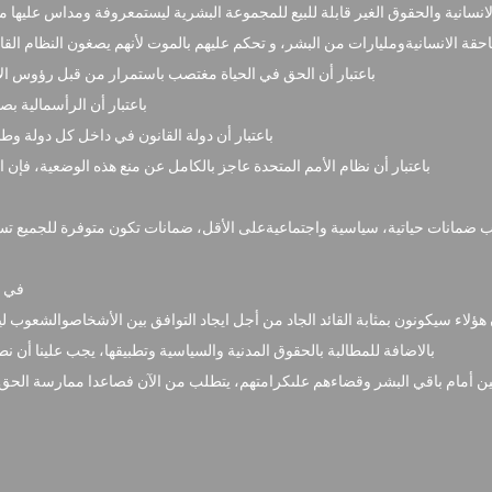
 الانسانية والحقوق الغير قابلة للبيع للمجموعة البشرية ليستمعروفة ومداس عليه
SOCIAL, A DÉLOGÉ LA PENSÉE
POLITIQUE CRITIQUE!
ساحقة الانسانيةومليارات من البشر، و تحكم عليهم بالموت لأنهم يصغون النظام القائ
L’adhésion aux BRICS
explose : 19 pays font leur
باعتبار أن الحق في الحياة مغتصب باستمرار من قبل رؤوس الأ.
demande avant le sommet
annuel
باعتبار أن الرأسمالية ب
Irak – Cet eldorado du pétrole
باعتبار أن دولة القانون في داخل كل دولة .
voudrait exploiter son énorme
gisement solaire
باعتبار أن نظام الأمم المتحدة عاجز بالكامل عن منع هذه الوضعية، فإ:
Pourquoi les Saoudiens ont-
ils décommandé leur mariage
avec Israël ?
ONU : Plusieurs
ة يتطلب ضمانات حياتية، سياسية واجتماعيةعلى الأقل، ضمانات تكون متوفرة للجميع
organisations abordent la
question de l’«antisémitisme »
Trois parlementaires
في .
français s’introduisent
illégalement en Syrie
 هؤلاء سيكونون بمثابة القائد الجاد من أجل ايجاد التوافق بين الأشخاصوالشعوب
L’EIIL VAINCU EN SYRAK ET
TOUT LE MONDE S’EN FOUT!
بالاضافة للمطالبة بالحقوق المدنية والسياسية وتطبيقها، يجب علينا أن ن.
Lula da Silva appelle à
ين أمام باقي البشر وقضاءهم علىكرامتهم، يتطلب من الآن فصاعدا ممارسة الحق الأع
l’adoption d’une monnaie
alternative au dollar
LVO Nouvelles
Internationales