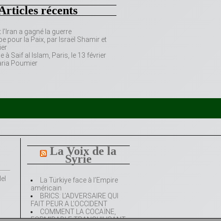
Articles récents
’Iran a gagné la guerre
e pour la Paix, par Israël Shamir et
er
 Saif al Islam, Paris, le 13 février
aria Poumier
La Voix de la
Syrie
La Türkiye face à l’Empire
américain
BRICS: L’ADVERSAIRE QUI
FAIT PEUR A L’OCCIDENT
COMMENT LA COCAÏNE,
FORMIDABLE TRANQUILISANT