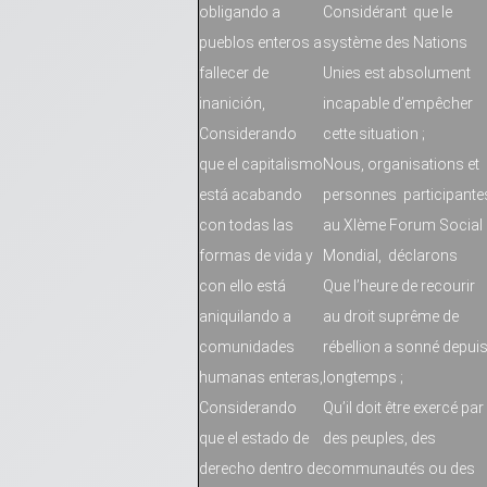
obligando a
Considérant que le
pueblos enteros a
système des Nations
fallecer de
Unies est absolument
inanición,
incapable d’empêcher
Considerando
cette situation ;
que el capitalismo
Nous, organisations et
está acabando
personnes participante
con todas las
au XIème Forum Social
formas de vida y
Mondial, déclarons
con ello está
Que l’heure de recourir
aniquilando a
au droit suprême de
comunidades
rébellion a sonné depui
humanas enteras,
longtemps ;
Considerando
Qu’il doit être exercé par
que el estado de
des peuples, des
derecho dentro de
communautés ou des