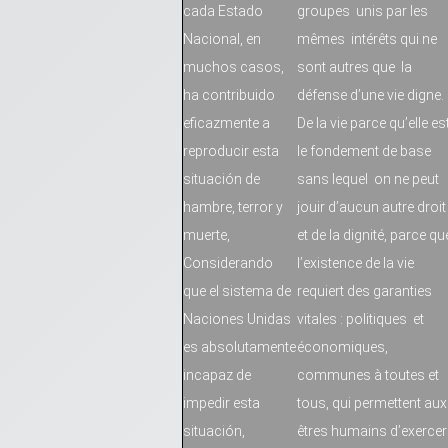
cada Estado
groupes unis par les
Nacional, en
mêmes intérêts qui ne
muchos casos,
sont autres que la
ha contribuido
défense d’une vie digne.
eficazmente a
De la vie parce qu’elle es
reproducir esta
le fondement de base
situación de
sans lequel on ne peut
hambre, terror y
jouir d’aucun autre droit
muerte,
et de la dignité, parce qu
Considerando
l’existence de la vie
que el sistema de
requiert des garanties
Naciones Unidas
vitales : politiques et
es absolutamente
économiques,
incapaz de
communes à toutes et
impedir esta
tous, qui permettent aux
situación,
êtres humains d’exercer