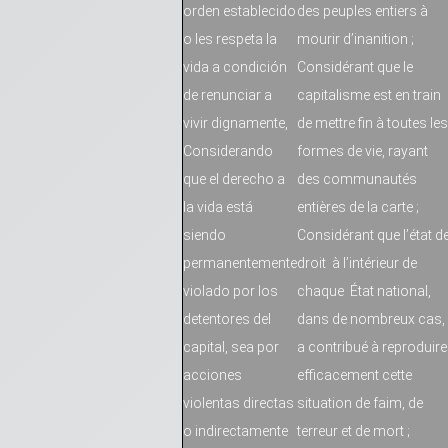
orden establecido
des peuples entiers à
o les respeta la
mourir d’inanition ;
vida a condición
Considérant que le
de renunciar a
capitalisme est en train
vivir dignamente,
de mettre fin à toutes les
Considerando
formes de vie, rayant
que el derecho a
des communautés
la vida está
entières de la carte ;
siendo
Considérant que l’état d
permanentemente
droit à l’intérieur de
violado por los
chaque État national,
detentores del
dans de nombreux cas,
capital, sea por
a contribué à reproduire
acciones
efficacement cette
violentas directas
situation de faim, de
o indirectamente
terreur et de mort ;