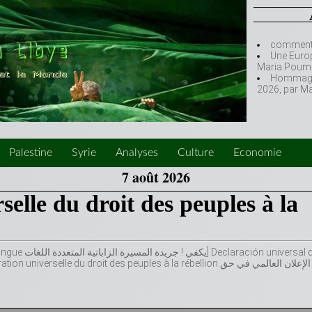
comment l
Une Europ
Maria Poumi
Hommage à
2026, par M
Palestine
Syrie
Analyses
Culture
Economie
7 août 2026
selle du droit des peuples à la
n universal del
erselle du droit des peuples à la rébellion الإعلان العالمي في حق