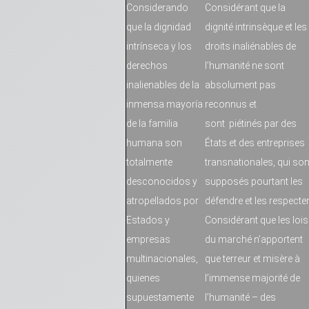
Considerando
Considérant que la
que la dignidad
dignité intrinsèque et les
intrínseca y los
droits inaliénables de
derechos
l’humanité ne sont
inalienables de la
absolument pas
inmensa mayoría
reconnus et
de la familia
sont piétinés par des
humana son
États et des entreprises
totalmente
transnationales, qui son
desconocidos y
supposés pourtant les
atropellados por
défendre et les respecter
Estados y
Considérant que les lois
empresas
du marché n’apportent
multinacionales,
que terreur et misère à
quienes
l’immense majorité de
supuestamente
l’humanité – des