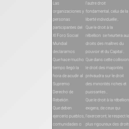
Las
l’autre droit
organizaciones y
fondamental, celui de la
personas
liberté individuelle ;
participantes del
Que le droit à la
XI Foro Social
rébellion se heurtera au
Mundial
droits des maîtres du
declaramos
pouvoir et du Capital ;
Que hace mucho
Que dans cette collision
tiempo llegó la
le droit des majorités
hora de acudir al
prévaudra sur le droit
Supremo
des minorités riches et
Derecho de
puissantes ;
Rebelión.
Que le droit à la rébellion
Que deben
exigera, de ceux qui
ejercerlo pueblos,
l’exerceront, le respect l
comunidades o
plus rigoureux des droit