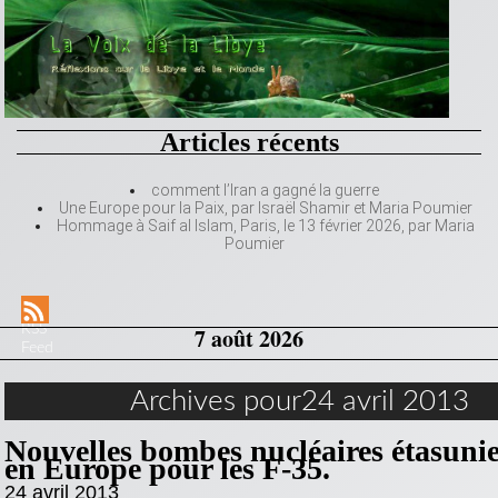
Articles récents
comment l’Iran a gagné la guerre
Une Europe pour la Paix, par Israël Shamir et Maria Poumier
Hommage à Saif al Islam, Paris, le 13 février 2026, par Maria
Poumier
RSS
7 août 2026
Feed
Archives pour24 avril 2013
Nouvelles bombes nucléaires étasuni
en Europe pour les F-35.
24 avril 2013