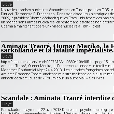
Libye
Nouvelles bombes nucléaires étasuniennes en Europe pour les F-35. M
Dinucci Tommaso Di Francesco Dans son discours « historique » de
2009, le président Obama déclarait que les Etats-Unis feront des pas c
un monde sans armes nucléaires, en renforçant le traité de non-prolifé
Obama a maintenant opéré un « virage nucléaire à 180°» : c’est
Aminata Traoré, Oumar Mariko, la 
sarkollande et la fatalité impérialiste.
Libye
http://fr.calameo.com/read/000781884b0880410b405 lire page 15. texte d
Aminata Traoré, Oumar Mariko, la France sarkollande et la fatalité impé
Mohamed Bouhamidi Alger 24-4-2013 Les autorités françaises ont ref
Aminata Dramane Traoré, ancienne ministre malienne de la culture mai
animatrice talentueuse de « Forum pour un autre Mali ». Ses livres
Scandale : Aminata Traoré interdite 
Libye
Par kakadoundiaye lundi 22 avril 2013 Docteur en psychosociologie, e
l’Institut d’ethnopsychologie d’Abidjan, Ministre de la culture du Mali en