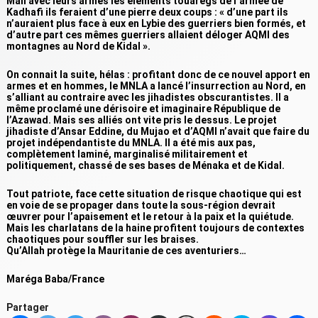
Mali avec leurs armes les éléments touaregs de l’armée de
Kadhafi ils feraient d’une pierre deux coups : « d’une part ils
n’auraient plus face à eux en Lybie des guerriers bien formés, et
d’autre part ces mêmes guerriers allaient déloger AQMI des
montagnes au Nord de Kidal ».
On connait la suite, hélas : profitant donc de ce nouvel apport en
armes et en hommes, le MNLA a lancé l’insurrection au Nord, en
s’alliant au contraire avec les jihadistes obscurantistes. Il a
même proclamé une dérisoire et imaginaire République de
l’Azawad. Mais ses alliés ont vite pris le dessus. Le projet
jihadiste d’Ansar Eddine, du Mujao et d’AQMI n’avait que faire du
projet indépendantiste du MNLA. Il a été mis aux pas,
complètement laminé, marginalisé militairement et
politiquement, chassé de ses bases de Ménaka et de Kidal.
Tout patriote, face cette situation de risque chaotique qui est
en voie de se propager dans toute la sous-région devrait
œuvrer pour l’apaisement et le retour à la paix et la quiétude.
Mais les charlatans de la haine profitent toujours de contextes
chaotiques pour souffler sur les braises.
Qu’Allah protège la Mauritanie de ces aventuriers…
Maréga Baba/France
Partager