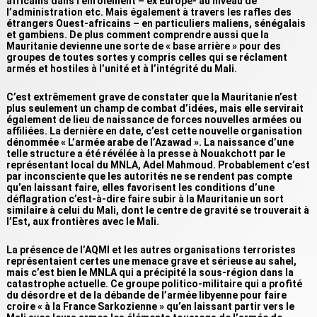
africains dans l’enrôlement – ex Europe- au niveau de
l’administration etc. Mais également à travers les rafles des
étrangers Ouest-africains – en particuliers maliens, sénégalais
et gambiens. De plus comment comprendre aussi que la
Mauritanie devienne une sorte de « base arrière » pour des
groupes de toutes sortes y compris celles qui se réclament
armés et hostiles à l’unité et à l’intégrité du Mali.
C’est extrêmement grave de constater que la Mauritanie n’est
plus seulement un champ de combat d’idées, mais elle servirait
également de lieu de naissance de forces nouvelles armées ou
affiliées. La dernière en date, c’est cette nouvelle organisation
dénommée « L’armée arabe de l’Azawad ». La naissance d’une
telle structure a été révélée à la presse à Nouakchott par le
représentant local du MNLA, Adel Mahmoud. Probablement c’est
par inconsciente que les autorités ne se rendent pas compte
qu’en laissant faire, elles favorisent les conditions d’une
déflagration c’est-à-dire faire subir à la Mauritanie un sort
similaire à celui du Mali, dont le centre de gravité se trouverait à
l’Est, aux frontières avec le Mali.
La présence de l’AQMI et les autres organisations terroristes
représentaient certes une menace grave et sérieuse au sahel,
mais c’est bien le MNLA qui a précipité la sous-région dans la
catastrophe actuelle. Ce groupe politico-militaire qui a profité
du désordre et de la débande de l’armée libyenne pour faire
croire « à la France Sarkozienne » qu’en laissant partir vers le