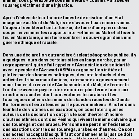
malien, sous prétexte de soutien à leurs « cousins » arabes et
touaregs victimes d’une injustice.
Après l’échec de leur théorie funeste de création d’un Etat
imaginaire au Nord du Mali, ils ne s’avouent pas encore vaincu.
L’objectif semblerait cette fois-ci, de faire d’une pierre deux
coups : envenimer les rapports inter-ethnies au Mali et attiser le
feu en Mauritanie, ainsi faire sombrer la sous-région dans une
guerre ethnique et raciale.
Dans une déclaration outrancière à relent xénophobe publiée, il y
a quelques jours dans certains sites en langue arabe, par un
regroupement qui se fait appeler « l’Association de solidarité
avec le peuple de l’Azawad (ASPA) » organisation initiée et
pilotée par des hommes politiques, des intellectuels et des
activistes tribaux mauritaniens, a demandé au gouvernement
mauritanien du renvoi de l’Ambassadeur du Mali, de fermer la
frontière avec ce pays et de se montrer plus ferme face « aux
exactions racistes dont sont victimes les arabes et les
touarègues maliens des mains des bandes racistes de Ganda
Koï formées et entretenues par le pouvoir malien ». A noter dans
leur liste de victimes des exactions, on constatera que les
auteurs de la déclaration ont pris le soin d’éviter d’inclure
d’autres ethnies dont des Peulhs qui vivent le même calvaire que
des touarègs et des arabes. Personne ne peut nier l’existence
des exactions contre des touaregs, arabes et d’autres. Ce sont
des actes inacceptables qu’il faut condamner et la justice doit