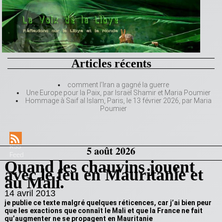
Articles récents
comment l’Iran a gagné la guerre
Une Europe pour la Paix, par Israël Shamir et Maria Poumier
Hommage à Saif al Islam, Paris, le 13 février 2026, par Maria
Poumier
RSS
5 août 2026
Feed
Quand les chauvins jouent
avec le feu en Mauritanie et
au Mali.
14 avril 2013
je publie ce texte malgré quelques réticences, car j’ai bien peur
que les exactions que connaît le Mali et que la France ne fait
qu’augmenter ne se propagent en Mauritanie