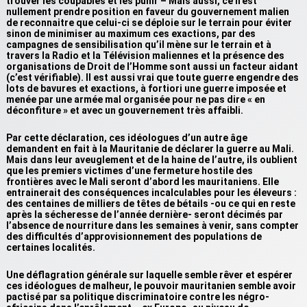
trouver les coupables et les punir – Mais aussi, ce n’est
nullement prendre position en faveur du gouvernement malien
de reconnaitre que celui-ci se déploie sur le terrain pour éviter
sinon de minimiser au maximum ces exactions, par des
campagnes de sensibilisation qu’il mène sur le terrain et à
travers la Radio et la Télévision maliennes et la présence des
organisations de Droit de l’Homme sont aussi un facteur aidant
(c’est vérifiable). Il est aussi vrai que toute guerre engendre des
lots de bavures et exactions, à fortiori une guerre imposée et
menée par une armée mal organisée pour ne pas dire « en
déconfiture » et avec un gouvernement très affaibli.
Par cette déclaration, ces idéologues d’un autre âge
demandent en fait à la Mauritanie de déclarer la guerre au Mali.
Mais dans leur aveuglement et de la haine de l’autre, ils oublient
que les premiers victimes d’une fermeture hostile des
frontières avec le Mali seront d’abord les mauritaniens. Elle
entrainerait des conséquences incalculables pour les éleveurs :
des centaines de milliers de têtes de bétails -ou ce qui en reste
après la sécheresse de l’année dernière- seront décimés par
l’absence de nourriture dans les semaines à venir, sans compter
des difficultés d’approvisionnement des populations de
certaines localités.
Une déflagration générale sur laquelle semble rêver et espérer
ces idéologues de malheur, le pouvoir mauritanien semble avoir
pactisé par sa politique discriminatoire contre les négro-