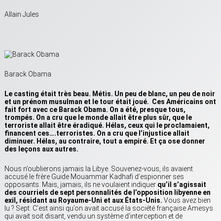
Allain Jules
Barack Obama
Le casting était très beau. Métis. Un peu de blanc, un peu de noir
et un prénom musulman et le tour était joué. Ces Américains ont
fait fort avec ce Barack Obama. On a été, presque tous,
trompés. On a cru que le monde allait être plus sûr, que le
terroriste allait être éradiqué. Hélas, ceux qui le proclamaient,
financent ces….terroristes. On a cru que l’injustice allait
diminuer. Hélas, au contraire, tout a empiré. Et ça ose donner
des leçons aux autres.
Nous n’oublierons jamais la Libye. Souvenez-vous, ils avaient
accusé le frère Guide Mouammar Kadhafi d’espionner ses
opposants. Mais, jamais, ils ne voulaient indiquer
qu’il s’agissait
des courriels de sept personnalités de l’opposition libyenne en
exil, résidant au Royaume-Uni et aux États-Unis.
Vous avez bien
lu ? Sept. C’est ainsi qu’on avait accusé la société française Amesys
qui avait soit disant, vendu un système d’interception et de