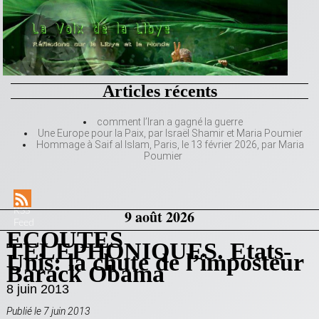
Articles récents
comment l’Iran a gagné la guerre
Une Europe pour la Paix, par Israël Shamir et Maria Poumier
Hommage à Saif al Islam, Paris, le 13 février 2026, par Maria
Poumier
RSS
9 août 2026
Feed
ECOUTES
TELEPHONIQUES. Etats-
Unis: la chute de l’imposteur
Barack Obama
8 juin 2013
Publié le 7 juin 2013