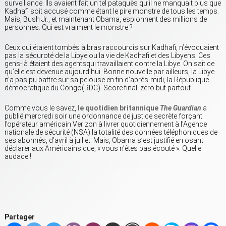
surveillance. Ils avaient fait un tel pataquès qu’il ne manquait plus que
Kadhafi soit accusé comme étant le pire monstre de tous les temps.
Mais, Bush Jr., et maintenant Obama, espionnent des millions de
personnes. Qui est vraiment le monstre ?
Ceux qui étaient tombés à bras raccourcis sur Kadhafi, n’évoquaient
pas la sécuroté de la Libye ou la vie de Kadhafi et des Libyens. Ces
gens-là étaient des agentsqui travaillaient contre la Libye. On sait ce
qu’elle est devenue aujourd’hui. Bonne nouvelle par ailleurs, la Libye
n’a pas pu battre sur sa pelouse en fin d’après-midi, la République
démocratique du Congo(RDC). Score final zéro but partout.
Comme vous le savez,
le quotidien britannique
The Guardian
a
publié mercredi soir une ordonnance de justice secrète forçant
l’opérateur américain Verizon à livrer quotidiennement à l’Agence
nationale de sécurité (NSA) la totalité des données téléphoniques de
ses abonnés, d’avril à juillet. Mais, Obama s’est justifié en osant
déclarer aux Américains que, « vous n’êtes pas écouté ». Quelle
audace !
Partager