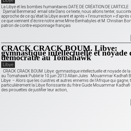
Libye
La Libye et les bombes humanitaires DATE DE CRÉATION DE L’ARTICLE :
Djamal Benmerad email site Dans ce texte, nous allons tenter, succint
approche de ce qu’était la Libye avant et après « l’insurrection » d’après 
ce que viennent d’écrire notre amie Mme Benhabyles et M. Christian Bon
patron de contre-espionnage français
CRACK CRACK BOUM. Libye:
gymnastique intellectuelle et noyade 
démocratie au Tomahawk
Libye
CRACK CRACK BOUM. Libye: gymnastique intellectuelle et noyade de l
au Tomahawk Publié le 10 juin 2013 Allain Jules Mouammar Kadhafi
Libye – Alors que les cuistres et autres ennemis de l’Afrique qui gagne, 
particulièrement la Libye florissante du frère Guide Mouammar Kadhafi 
des pirouettes de justifier leur action,