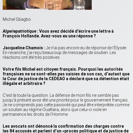
Michel Gbagbo
Algeriepatriotique
: Vous avez décidé d’écrire une lettre à
François Hollande. Avez-vous eu une réponse ?
Jacqueline Chamois :
Je n’ai pas encore eu de réponse de l’Elysée.
En revanche, j’ai reçu beaucoup de messages de soutien. Les
réactions ont été très positives.
Votre fils Michel est citoyen français. Pourquoi les autorités
françaises ne se sont-elles pas saisies de son cas, d’autant que
la Cour de justice de la CEDEAO a déclaré que sa détention était
illégale et arbitraire ?
C’est là toute la question. La défense de mon fils ne semble pas
jusqu’à présent avoir été une priorité pour le gouvernement français.
Je ne comprends pas cette passivité qui peut être interprétée comme
un soutien au régime Ouattara, alors que celui-ci viole en
permanence les droits de l’Homme.
Les avocats ont dénoncé la confirmation des charges contre
les 84 accusés et parlent d’un «procès politique et de justice de