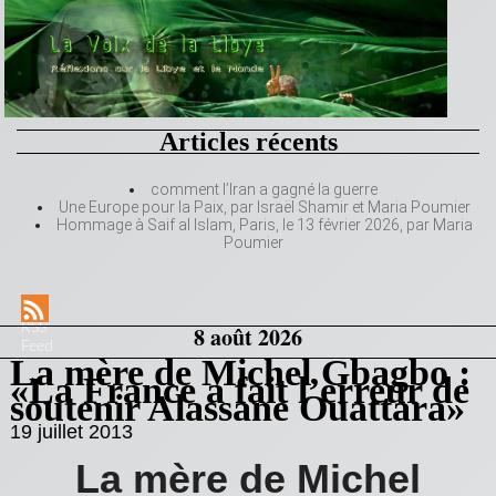
Articles récents
comment l’Iran a gagné la guerre
Une Europe pour la Paix, par Israël Shamir et Maria Poumier
Hommage à Saif al Islam, Paris, le 13 février 2026, par Maria
Poumier
RSS
8 août 2026
Feed
La mère de Michel Gbagbo :
«La France a fait l’erreur de
soutenir Alassane Ouattara»
19 juillet 2013
La mère de Michel