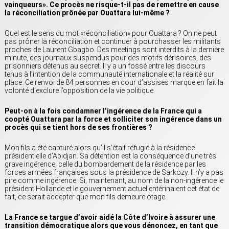
vainqueurs». Ce procès ne risque-t-il pas de remettre en cause
la réconciliation prônée par Ouattara lui-même ?
Quel est le sens du mot «réconciliation» pour Ouattara ? On ne peut
pas prôner la réconciliation et continuer à pourchasser les militants
proches de Laurent Gbagbo. Des meetings sont interdits à la dernière
minute, des journaux suspendus pour des motifs dérisoires, des
prisonniers détenus au secret. Il y a un fossé entre les discours
tenus à l’intention de la communauté internationale et la réalité sur
place. Ce renvoi de 84 personnes en cour d’assises marque en fait la
volonté d’exclure l’opposition de la vie politique.
Peut-on à la fois condamner l’ingérence de la France qui a
coopté Ouattara par la force et solliciter son ingérence dans un
procès qui se tient hors de ses frontières ?
Mon fils a été capturé alors qu’il s’était réfugié à la résidence
présidentielle d’Abidjan. Sa détention est la conséquence d’une très
grave ingérence, celle du bombardement de la résidence par les
forces armées françaises sous la présidence de Sarkozy. Il n’y a pas
pire comme ingérence. Si, maintenant, au nom de la non-ingérence le
président Hollande et le gouvernement actuel entérinaient cet état de
fait, ce serait accepter que mon fils demeure otage.
La France se targue d’avoir aidé la Côte d’Ivoire à assurer une
transition démocratique alors que vous dénoncez, en tant que