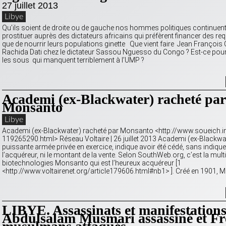
27 juillet 2013
Libye
Qu’ils soient de droite ou de gauche nos hommes politiques continuent
prostituer auprès des dictateurs africains qui préfèrent financer des req
que de nourrir leurs populations ginette Que vient faire Jean François
Rachida Dati chez le dictateur Sassou Nguesso du Congo ? Est-ce po
les sous qui manquent terriblement à l’UMP ?
Academi (ex-Blackwater) racheté par
Monsanto
Libye
Academi (ex-Blackwater) racheté par Monsanto <http://www.soueich.in
119265290.html> Réseau Voltaire | 26 juillet 2013 Academi (ex-Blackwat
puissante armée privée en exercice, indique avoir été cédé, sans indique
l’acquéreur, ni le montant de la vente. Selon SouthWeb.org, c’est la mult
biotechnologies Monsanto qui est l’heureux acquéreur [1
<http://www.voltairenet.org/article179606.html#nb1> ]. Créé en 1901,
LIBYE. Assassinats et manifestations
Abdulsalam Musmari assassiné et Fr