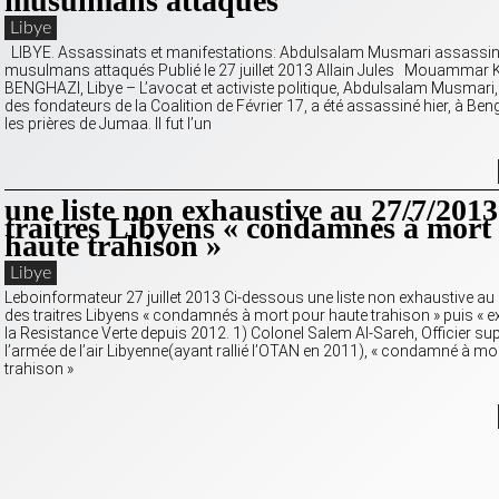
musulmans attaqués
Libye
LIBYE. Assassinats et manifestations: Abdulsalam Musmari assassiné
musulmans attaqués Publié le 27 juillet 2013 Allain Jules Mouammar 
BENGHAZI, Libye – L’avocat et activiste politique, Abdulsalam Musmari, q
des fondateurs de la Coalition de Février 17, a été assassiné hier, à Be
les prières de Jumaa. Il fut l’un
une liste non exhaustive au 27/7/2013
traitres Libyens « condamnés à mort
haute trahison »
Libye
Leboinformateur 27 juillet 2013 Ci-dessous une liste non exhaustive a
des traitres Libyens « condamnés à mort pour haute trahison » puis « e
la Resistance Verte depuis 2012. 1) Colonel Salem Al-Sareh, Officier sup
l’armée de l’air Libyenne(ayant rallié l’OTAN en 2011), « condamné à mo
trahison »