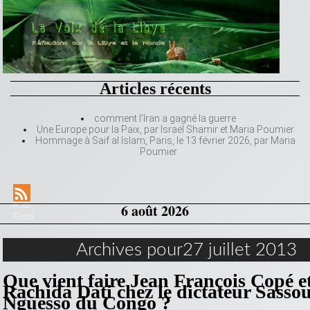
Articles récents
comment l’Iran a gagné la guerre
Une Europe pour la Paix, par Israël Shamir et Maria Poumier
Hommage à Saif al Islam, Paris, le 13 février 2026, par Maria
Poumier
RSS
6 août 2026
Feed
Archives pour27 juillet 2013
Que vient faire Jean François Copé e
Rachida Dati chez le dictateur Sasso
Nguesso du Congo ?