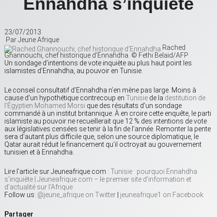
Ennahdha s’inquiète
23/07/2013
Par Jeune Afrique
Rached
Ghannouchi, chef historique d’Ennahdha. © Fethi Belaid/AFP
Un sondage d’intentions de vote inquiète au plus haut point les
islamistes d’Ennahdha, au pouvoir en Tunisie.
Le conseil consultatif d’Ennahdha n’en mène pas large. Moins à
cause d’un hypothétique contrecoup en
Tunisie
de la
destitution de
l’Égyptien Mohamed Morsi
que des résultats d’un sondage
commandé à un institut britannique. À en croire cette enquête, le parti
islamiste au pouvoir ne recueillerait que 12 % des intentions de vote
aux législatives censées se tenir à la fin de l’année. Remonter la pente
sera d’autant plus difficile que, selon une source diplomatique, le
Qatar aurait réduit le financement qu’il octroyait au gouvernement
tunisien et à Ennahdha.
Lire l’article sur Jeuneafrique.com :
Tunisie : pourquoi Ennahdha
s’inquiète | Jeuneafrique.com – le premier site d’information et
d’actualité sur l’Afrique
Follow us:
@jeune_afrique on Twitter
|
jeuneafrique1 on Facebook
Partager