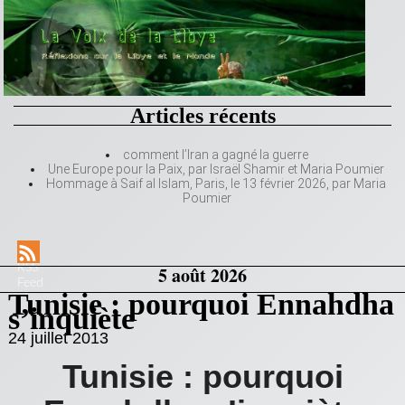
Articles récents
comment l’Iran a gagné la guerre
Une Europe pour la Paix, par Israël Shamir et Maria Poumier
Hommage à Saif al Islam, Paris, le 13 février 2026, par Maria
Poumier
RSS
5 août 2026
Feed
Tunisie : pourquoi Ennahdha
s’inquiète
24 juillet 2013
Tunisie : pourquoi