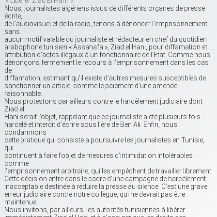
« Libérer Ziad El Hani !»
Nous, journalistes algériens issus de différents organes de presse
écrite,
de l’audiovisuel et de la radio, tenons à dénoncer l’emprisonnement
sans
aucun motif valable du journaliste et rédacteur en chef du quotidien
arabophone tunisien « Assahafa », Ziad el Hani, pour diffamation et
attribution d’actes illégaux à un fonctionnaire de l’Etat. Comme nous
dénonçons fermement le recours à l’emprisonnement dans les cas
de
diffamation, estimant qu’il existe d’autres mesures susceptibles de
sanctionner un article, comme le paiement d’une amende
raisonnable.
Nous protestons par ailleurs contre le harcèlement judiciaire dont
Ziad el
Hani serait l’objet, rappelant que ce journaliste a été plusieurs fois
harcelé et interdit d’écrire sous l’ère de Ben Ali. Enfin, nous
condamnons
cette pratique qui consiste a poursuivre les journalistes en Tunisie,
qui
continuent à faire l’objet de mesures d’intimidation intolérables
comme
l’emprisonnement arbitraire, qui les empêchent de travailler librement.
Cette décision entre dans le cadre d’une campagne de harcèlement
inacceptable destinée à réduire la presse au silence. C’est une grave
erreur judiciaire contre notre collègue, qui ne devrait pas être
maintenue.
Nous invitons, par ailleurs, les autorités tunisiennes à libérer