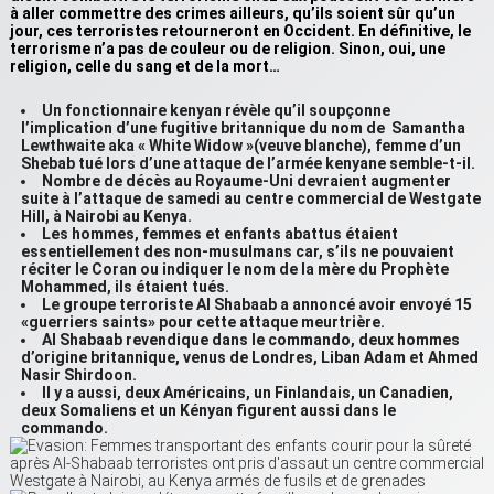
à aller commettre des crimes ailleurs, qu’ils soient sûr qu’un
jour, ces terroristes retourneront en Occident. En définitive, le
terrorisme n’a pas de couleur ou de religion. Sinon, oui, une
religion, celle du sang et de la mort…
Un fonctionnaire kenyan révèle qu’il soupçonne
l’implication d’une fugitive britannique du nom de Samantha
Lewthwaite aka «
White Widow »(veuve blanche), femme d’un
Shebab tué lors d’une attaque de l’armée kenyane semble-t-il.
Nombre de décès au Royaume-Uni devraient augmenter
suite à l’attaque de samedi au centre commercial de Westgate
Hill, à Nairobi au Kenya.
Les hommes, femmes et enfants abattus étaient
essentiellement des non-musulmans car, s’ils ne pouvaient
réciter le Coran ou indiquer le nom de la mère du Prophète
Mohammed, ils étaient tués.
Le groupe terroriste Al Shabaab a annoncé avoir envoyé 15
«guerriers saints» pour cette attaque meurtrière.
Al Shabaab revendique dans le commando, deux hommes
d’origine britannique, venus de Londres, Liban Adam et Ahmed
Nasir Shirdoon.
Il y a aussi,
deux Américains, un Finlandais, un Canadien,
deux Somaliens et un Kényan figurent aussi dans le
commando.