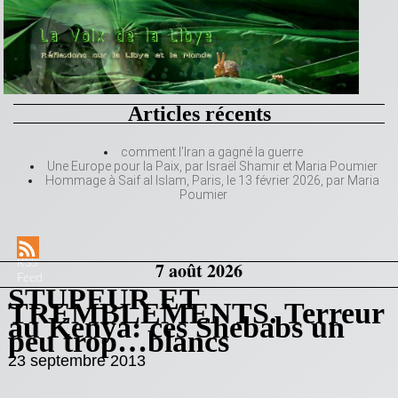
Articles récents
comment l’Iran a gagné la guerre
Une Europe pour la Paix, par Israël Shamir et Maria Poumier
Hommage à Saif al Islam, Paris, le 13 février 2026, par Maria
Poumier
RSS
7 août 2026
Feed
STUPEUR ET
TREMBLEMENTS. Terreur
au Kenya: ces Shebabs un
peu trop…blancs
23 septembre 2013