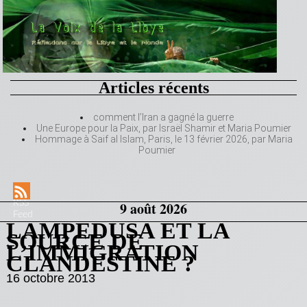
Articles récents
comment l’Iran a gagné la guerre
Une Europe pour la Paix, par Israël Shamir et Maria Poumier
Hommage à Saif al Islam, Paris, le 13 février 2026, par Maria
Poumier
RSS
9 août 2026
Feed
LAMPEDUSA ET LA
SOURCE DE
L’IMMIGRATION
CLANDESTINE ?
16 octobre 2013