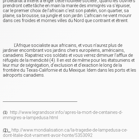
prolétariat a intérêt à ériger cette nouvelle société ; quand les ouvriers
prendront cette tâche en main la marée des immigrés va s’épuiser,
car le premier choix de l’africain c’est son patelin, son quartier, sa
plaine, sa brousse, sa jungle et son jardin. L’africain ne vient mourir
dans ces froides et mornes villes du Nord que contraint et étreint.
L’Afrique socialiste aux africains, et vous n’aurez plus de
jardinier encombrant vos jardins chers européens, américains,
canadiens. Rapatriez vos soldats et vous verrez diminuer l’afflux de
réfugiés de la mendicité (4). Il en est de même pour les étatsuniens et
leur mur de ségrégation, d’exclusion et d’exaction le long de la
frontière du Texas-Californie et du Mexique. Idem dans les ports et les
aéroports canadiens.
________________________________________
(1)
http://www.legrandsoir.info/apres-la-mort-de-centaines-d-
immigres-a-lampedusa.html
(2)
http://www.mondialisation.ca/la-tragedie-de-lampedusa-ce-
dont-litalie-doit-vraiment-avoir-honte/5353092