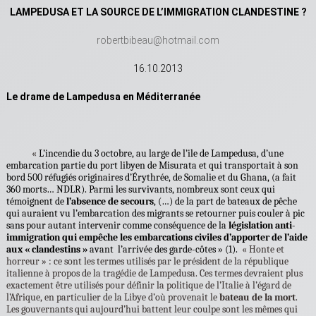
LAMPEDUSA ET LA SOURCE DE L’IMMIGRATION CLANDESTINE ?
robertbibeau@hotmail.com
16.10.2013
Le drame de Lampedusa en Méditerranée
«
L’incendie du 3 octobre, au large de l’ile de Lampedusa, d’une
embarcation partie du port libyen de Misurata et qui transportait à son
bord 500 réfugiés originaires d’Érythrée, de Somalie et du Ghana, (a fait
360 morts… NDLR). Parmi les survivants, nombreux sont ceux qui
témoignent de
l’absence de secours
, (…) de la part de bateaux de pêche
qui auraient vu l’embarcation des migrants se retourner puis couler à pic
sans pour autant intervenir comme conséquence de la
législation anti-
immigration qui empêche les embarcations civiles d’apporter de l’aide
aux « clandestins »
avant l’arrivée des garde-côtes » (1).
« Honte et
horreur » : ce sont les termes utilisés par le président de la république
italienne à propos de la tragédie de Lampedusa. Ces termes devraient plus
exactement être utilisés pour définir la politique de l’Italie à l’égard de
l’Afrique, en particulier de la Libye d’où provenait le
bateau de la mort
.
Les gouvernants qui aujourd’hui battent leur coulpe sont les mêmes qui