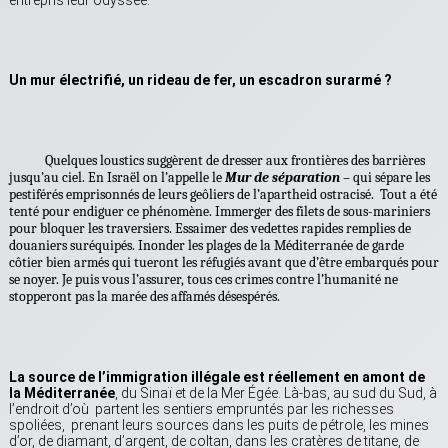
entrepris leur odyssée.
Un mur électrifié, un rideau de fer, un escadron surarmé ?
Quelques loustics suggèrent de dresser aux frontières des barrières
jusqu’au ciel. En Israël on l’appelle le
Mur de séparation
– qui sépare les
pestiférés emprisonnés de leurs geôliers de l’apartheid ostracisé. Tout a été
tenté pour endiguer ce phénomène. Immerger des filets de sous-mariniers
pour bloquer les traversiers. Essaimer des vedettes rapides remplies de
douaniers suréquipés. Inonder les plages de la Méditerranée de garde
côtier bien armés qui tueront les réfugiés avant que d’être embarqués pour
se noyer. Je puis vous l’assurer, tous ces crimes contre l’humanité ne
stopperont pas la marée des affamés désespérés.
La source de l’immigration illégale est réellement en amont de
la Méditerranée
, du Sinaï et de la Mer Égée. Là-bas, au sud du Sud, à
l’endroit d’où partent les sentiers empruntés par les richesses
spoliées, prenant leurs sources dans les puits de pétrole, les mines
d’or, de diamant, d’argent, de coltan, dans les cratères de titane, de