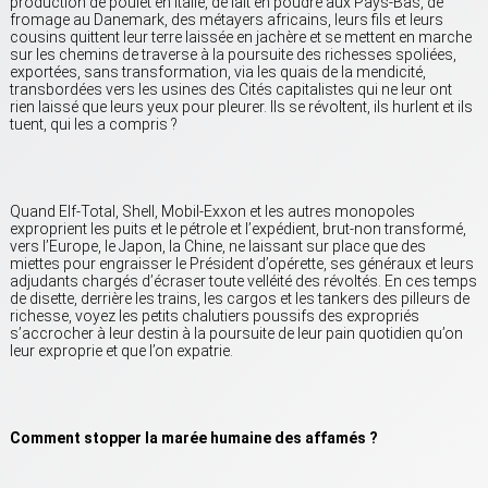
production de poulet en Italie, de lait en poudre aux Pays-Bas, de
fromage au Danemark, des métayers africains, leurs fils et leurs
cousins quittent leur terre laissée en jachère et se mettent en marche
sur les chemins de traverse à la poursuite des richesses spoliées,
exportées, sans transformation, via les quais de la mendicité,
transbordées vers les usines des Cités capitalistes qui ne leur ont
rien laissé que leurs yeux pour pleurer. Ils se révoltent, ils hurlent et ils
tuent, qui les a compris ?
Quand Elf-Total, Shell, Mobil-Exxon et les autres monopoles
exproprient les puits et le pétrole et l’expédient, brut-non transformé,
vers l’Europe, le Japon, la Chine, ne laissant sur place que des
miettes pour engraisser le Président d’opérette, ses généraux et leurs
adjudants chargés d’écraser toute velléité des révoltés. En ces temps
de disette, derrière les trains, les cargos et les tankers des pilleurs de
richesse, voyez les petits chalutiers poussifs des expropriés
s’accrocher à leur destin à la poursuite de leur pain quotidien qu’on
leur exproprie et que l’on expatrie.
Comment stopper la marée humaine des affamés ?