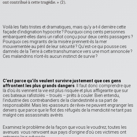
ont contribué à cette tragédie. » (2).
Voilà les faits tristes et dramatiques, mais qu’y a-t-il derrière cette
façade d’indignation hypocrite ? Pourquoi cinq cents personnes
embarquent-elles dans un rafiot conçu pour deux cents passagers ?
Pourquoi ces migrants de la misère prennent-ils la mer
mouvementée au péril de leur sécurité ? Qu’est-ce qui pousse ces
damnés de la Terre à cette transhumance vers une mort annoncée ?
Ces malandrins n’ont-ils aucun instinct de survie ?
C’est parce qu’ils veulent survivre justement que ces gens
affrontent les plus grands dangers
. Il faut donc comprendre que
là d’où ils viennent la vie est plus risquée et plus affligeante que sur
ces bateaux rafistolés – troués – prêts à couler. Bien entendu,
l’industrie des contrebandiers de la clandestinité a sa part de
responsabilité. Mais les «passeurs de rêve» ne peuvent engranger les
deniers que parce que le flot des réfugiés de la mendicité ne tarit pas
malgré ces assassinats avérés.
Examinez le problème de la façon que vous le voudrez; toutes les
avenues vous renvoient aux pays d’origine d’où ces victimes ont