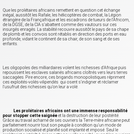
Que les prolétaires africains remettent en question cet échange
inégal, aussitôt les Rafale, les hélicoptères de combat, la Légion
étrangère de la Françafrique et les escadrons de tueurs de l’Africom,
de la DGSE, de la CIA s’abattent comme des vautours sur ces
insurgés enragés. La stabilité recouvre aussitôt le pays de sa chape
de plomb et les convois sont rétablis en direction des ports en eau
profonde, vidant le continent de sa chair, de son sang et de ses
enfants.
Les oligopoles des milliardaires volent les richesses d’Afrique puis
repoussent les esclaves salariés africains cloîtrés vers leurs terres
saccagées. Pire encore, ces brigands monopolistiques répriment
ces exploités-volés-vilipendés qui osent s’indigner et réclamer
l’usufruit des richesses qu’on leur a volé.
Les prolétaires africains ont une immense responsabilité
pour stopper cette saignée
et la destruction de leur postérité.
Grâce au travail acharné de ses ouvriers la Terre-mère africaine peut
parfaitement nourrir tout son peuple à condition qu’un mode de
production socialisé et planifié soit implanté et imposé. Seul le