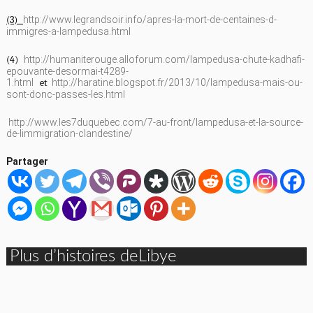
(3)
http://www.legrandsoir.info/apres-la-mort-de-centaines-d-
immigres-a-lampedusa.html
(4)
http://humaniterouge.alloforum.com/lampedusa-chute-kadhafi-
epouvante-desormai-t4289-
1.html
et
http://haratine.blogspot.fr/2013/10/lampedusa-mais-ou-
sont-donc-passes-les.html
http://www.les7duquebec.com/7-au-front/lampedusa-et-la-source-
de-limmigration-clandestine/
Partager
Plus d’histoires deLibye