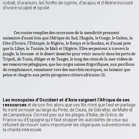
cobalt, d’uranium, les forêts de cyprès, d’acajou et d’ébène incrusté
d’ivoire sculpté et spolié.
Ces routes remplies des caravanes de la mendicité prennent
naissance d’aussi loin que l’Afrique du Sud, l’Angola, le Congo, le Gabon, la
Côte d’Ivoire, l’Éthiopie, le Nigéria, le Kenya et le Soudan, et d’aussi près
que la Libye, la Tunisie, le Mali et l’Algérie. Elles serpentent à travers la
jungle, la brousse et le désert desséché pour venir mourir dans les ports de
Tripoli, de Tunis, d’Alger et de Tanger, le long des côtes de la mer vidées de
ses ressources pélagiques, que les cargos usines frigorifiques, aux pavillons
de complaisance, emmènent vers des marchés exotiques, ne laissant que
peine et chagrin aux petits piroguiers côtiers africains (3).
Les monopoles d’Occident et d’Asie saignent l’Afrique de ses
ressources
et de son fric alors que ses fils n’ont que l’exil en partage.
Ils iront se noyer au large du Pirée, de Ceuta, de Gibraltar, de Malte et
de Lampedusa. Ce n’est pas sur les plages d’Italie, de Grèce, de
France ou d’Espagne qu’il faut stopper les autodafés de ceux qui
refusent de mourir sans importuner les oligarques subventionnés de
la charité intéressée.