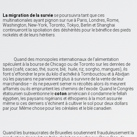
La migration de la survie
se poursuivra tant que ces
multinationales ayant pignon sur rue à Paris, Londres, Rome,
Washington, New-York, Toronto, Tokyo, Berlin et Shanghai
continueront la spoliation des déshérités pour le bénéfice des pieds
nickelés et de leurs héritiers.
Quand des monopoles internationaux de l’alimentation
spéculent à la bourse de Chicago ou de Toronto sur les denrées de
base (café, cacao, thé, sucre, blé, huile, riz, sorgho, mangues), ils
font s’effondrer le prix du kilo d’achéké à Tombouctou et à Abidjan
où les paysans ne parviennent plus à survivre de la vente de leur
marchandise – ils ne peuvent semer ni récoltés alors ils meurent
affamés ou ils empruntent les chemins de l’exode. Quand le Congrès
étatsunien subventionne le
coton
américain il condamne le fellah
égyptien, les paysans nigérians et éthiopiens à la mort assurée
même si ces derniers s’échinent à cultiver le sol pour deux dollars
par jour. Même chose pour les céréales et le blé canadien.
Quand les bureaucrates de Bruxelles soutiennent frauduleusement la