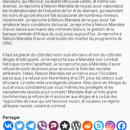
danseurs, qui fête tout, sa liberté retrouvée certes, et même ses
drames. Je reproche à Nelson Mandela de ne pas avoir nationalisé
les multinationales de l’industrie de l’or et du diamant, qui exploitent
les noirs et qui ont encore fait assassiner de nombreux mineurs
récemment. Je reproche à Nelson Mandela de ne pas avoir fait
améliorer leurs conditions de travail. Je reproche à Nelson Mandela
d’avoir laissé aux mains des criminels blancs, la gestion de la
banque centrale d’Afrique du sud, jusqu’aujourd’hui. Je reproche à
Nelson Mandela d’avoir violé toutes les chartes du programme de
l’ANC.
Il faut se placer du côté des noirs sud-africains et non du côté des
éloges et tutti quanti. Je ne reproche pas à Mandela son combat
héroïque contre l’apartheid. Je ne reproche pas à Mandela d’avoir
refusé de sortir de prison pour assouvir la folie des racistes
afrikaners. Hélas, Nelson Mandela est un héros pour l’Occident,
parce que, il a refusé son Nuremberg et la CPI, pour les blancs sud-
africains. Le reste reste une légende urbaine. Allez donc en Afrique du
sud et vous constaterez par vous mêmes les privilégiés et les
sempiternels laissés-pour-compte ! Mandela était un très grand
homme mais je refuse de m’associer aux éloges et à ce bal des
hypocrites de ceux qui ont favorisé, nourri, et soutenu ce régime
afrikaner raciste, violent et criminel…
Partager