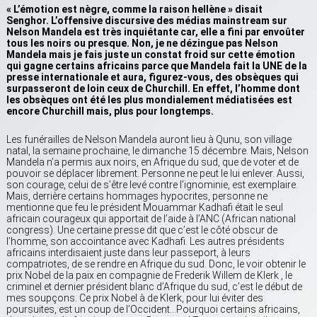
« L’émotion est nègre, comme la raison hellène » disait
Senghor. L’offensive discursive des médias mainstream sur
Nelson Mandela est très inquiétante car, elle a fini par envoûter
tous les noirs ou presque. Non, je ne dézingue pas Nelson
Mandela mais je fais juste un constat froid sur cette émotion
qui gagne certains africains parce que Mandela fait la UNE de la
presse internationale et aura, figurez-vous, des obsèques qui
surpasseront de loin ceux de Churchill. En effet, l’homme dont
les obsèques ont été les plus mondialement médiatisées est
encore Churchill mais, plus pour longtemps.
Les funérailles de Nelson Mandela auront lieu à Qunu, son village
natal, la semaine prochaine, le dimanche 15 décembre. Mais, Nelson
Mandela n’a permis aux noirs, en Afrique du sud, que de voter et de
pouvoir se déplacer librement. Personne ne peut le lui enlever. Aussi,
son courage, celui de s’être levé contre l’ignominie, est exemplaire.
Mais, derrière certains hommages hypocrites, personne ne
mentionne que feu le président Mouammar Kadhafi était le seul
africain courageux qui apportait de l’aide à l’ANC (African national
congress). Une certaine presse dit que c’est le côté obscur de
l’homme, son accointance avec Kadhafi. Les autres présidents
africains interdisaient juste dans leur passeport, à leurs
compatriotes, de se rendre en Afrique du sud. Donc, le voir obtenir le
prix Nobel de la paix en compagnie de Frederik Willem de Klerk , le
criminel et dernier président blanc d’Afrique du sud, c’est le début de
mes soupçons. Ce prix Nobel à de Klerk, pour lui éviter des
poursuites, est un coup de l’Occident…Pourquoi certains africains,