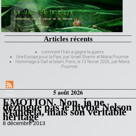
Articles récents
comment l’Iran a gagné la guerre
Une Europe pour la Paix, par Israël Shamir et Maria Poumier
Hommage à Saif al Islam, Paris, le 13 février 2026, par Maria
Poumier
RSS
5 août 2026
Feed
EMOTION. Non, je ne
dézingue pas le mythe Nelson
Mandela, mais son véritable
héritage
8 décembre 2013