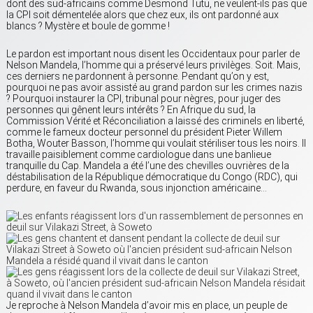
dont des sud-africains comme Desmond Tutu, ne veulent-ils pas que
la CPI soit démentelée alors que chez eux, ils ont pardonné aux
blancs ? Mystère et boule de gomme !
Le pardon est important nous disent les Occidentaux pour parler de
Nelson Mandela, l’homme qui a préservé leurs privilèges. Soit. Mais,
ces derniers ne pardonnent à personne. Pendant qu’on y est,
pourquoi ne pas avoir assisté au grand pardon sur les crimes nazis
? Pourquoi instaurer la CPI, tribunal pour nègres, pour juger des
personnes qui gênent leurs intérêts ? En Afrique du sud, la
Commission Vérité et Réconciliation a laissé des criminels en liberté,
comme le fameux docteur personnel du président Pieter Willem
Botha, Wouter Basson, l’homme qui voulait stériliser tous les noirs. Il
travaille paisiblement comme cardiologue dans une banlieue
tranquille du Cap. Mandela a été l’une des chevilles ouvrières de la
déstabilisation de la République démocratique du Congo (RDC), qui
perdure, en faveur du Rwanda, sous injonction américaine…
Je reproche à Nelson Mandela d’avoir mis en place, un peuple de