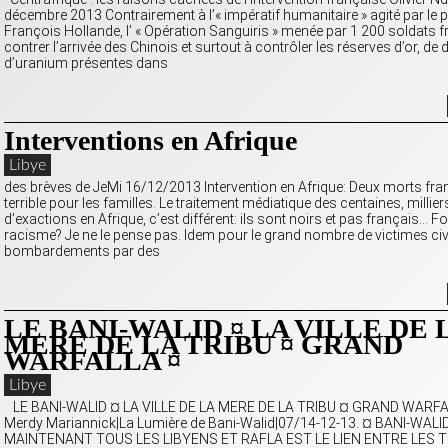
décembre 2013 Contrairement à l’« impératif humanitaire » agité par le 
François Hollande, l’ « Opération Sanguiris » menée par 1 200 soldats f
contrer l’arrivée des Chinois et surtout à contrôler les réserves d’or, de 
d’uranium présentes dans
Interventions en Afrique
Libye
des brèves de JeMi 16/12/2013 Intervention en Afrique: Deux morts fran
terrible pour les familles. Le traitement médiatique des centaines, millie
d’exactions en Afrique, c’est différent: ils sont noirs et pas français… 
racisme? Je ne le pense pas. Idem pour le grand nombre de victimes civ
bombardements par des
LE BANI-WALID ¤ LA VILLE DE 
MERE DE LA TRIBU ¤ GRAND
WARFALLA ¤
Libye
LE BANI-WALID ¤ LA VILLE DE LA MERE DE LA TRIBU ¤ GRAND WARFA
Merdy Mariannick|La Lumière de Bani-Walid|07/14-12-13. ¤ BANI-WA
MAINTENANT TOUS LES LIBYENS ET RAFLA EST LE LIEN ENTRE LES 