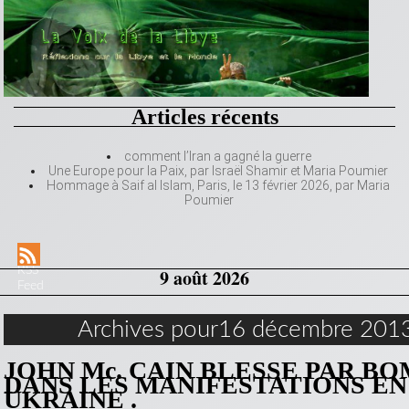
Articles récents
comment l’Iran a gagné la guerre
Une Europe pour la Paix, par Israël Shamir et Maria Poumier
Hommage à Saif al Islam, Paris, le 13 février 2026, par Maria
Poumier
RSS
9 août 2026
Feed
Archives pour16 décembre 201
JOHN Mc. CAIN BLESSE PAR B
DANS LES MANIFESTATIONS EN
UKRAINE .