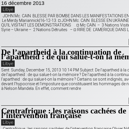
16 décembre 2013
Libye
JOHN Mc. CAIN BLESSE PAR BOMBE DANS LES MANIFESTATIONS EN
Le Merdy Mariannick|16-12-13. ¤ JOHN Mc. CAIN BLESSE EN UKRAIN
QU’IL VISITAIT LES DEMONSTRATIONS . ¤ Mc CAIN – 3 Nations Visité
Syrie – Ukraine – 2 Nations Détruites – ¤ RIRE DE L’AMERIQUE DANS
De l’apartheid à la continuation de
l’apartheid : de qui salue-t-on la mé
Libye
Sent: Sunday, December 15, 2013 10:14 PM Subject: De l’apartheid à la 
de l’apartheid : de qui salue-t-on la mémoire ? De l’apartheid à la continu
l’apartheid : de qui salue-t-on la mémoire ? Certains se sont indignés, av
devant l’hypocrisie et l’imposture que constituaient les hommages de n
à Nelson Mandela. En effet, comment rendre
Centrafrique : les raisons cachées de
l’intervention française
Libye
Centrafrique : les raisons cachées de l’intervention française Olivier 