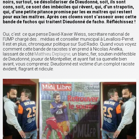
noirs, surtout, se désolidariser de Dieudonné, soit, ils sont
cons, soit, ce sont des imbéciles qui rêvent, qui, d’un strapotin,
qui, d’une petite pitance promise par les ex maîtres qui restent
pour eux les maîtres. Après ces clowns vont s’asseoir avec cette
bande de fachos qui traitent Dieudonné de facho. Réfléchissez !
Oui, c’est ce que pense David-Xavier Weiss, secrétaire national de
l’UMP chargé des… médias et conseiller municipal à Levallois-Perret.
Il est en plus, chroniqueur politique sur Sud Radio. Quand vous voyez
comment cette bande de racistes s’en prend à Nicolas Anelka,
laissant de côté
Matthieu Deplagne,
un blanc, fier, soutien indéfectible
de Dieudonné, joueur de Montpellier, et ayant fait sa quenelle bien
avant, vous comprenez. Dieudonné est victime d’un complot raciste
évident, flagrant et ridicule.