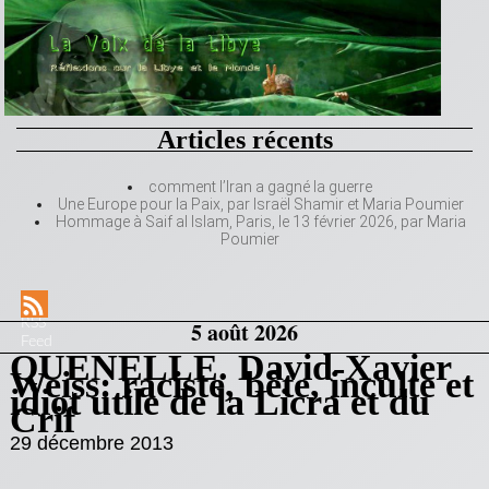
Articles récents
comment l’Iran a gagné la guerre
Une Europe pour la Paix, par Israël Shamir et Maria Poumier
Hommage à Saif al Islam, Paris, le 13 février 2026, par Maria
Poumier
RSS
5 août 2026
Feed
QUENELLE. David-Xavier
Weiss: raciste, bête, inculte et
idiot utile de la Licra et du
Crif
29 décembre 2013