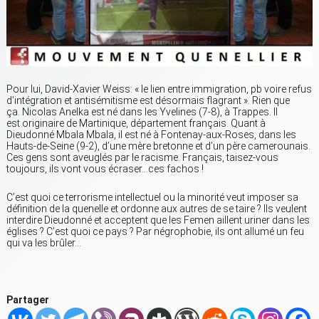
Pour lui, David-Xavier Weiss: « le lien entre immigration, pb voire refus
d’intégration et antisémitisme est désormais flagrant ». Rien que
ça. Nicolas Anelka est né dans les Yvelines (7-8), à Trappes. Il
est originaire de Martinique, département français. Quant à
Dieudonné Mbala Mbala, il est né à Fontenay-aux-Roses, dans les
Hauts-de-Seine (9-2), d’une mère bretonne et d’un père camerounais.
Ces gens sont aveuglés par le racisme. Français, taisez-vous
toujours, ils vont vous écraser…ces fachos !
C’est quoi ce terrorisme intellectuel ou la minorité veut imposer sa
définition de la quenelle et ordonne aux autres de se taire ? Ils veulent
interdire Dieudonné et acceptent que les Femen aillent uriner dans les
églises ? C’est quoi ce pays ? Par négrophobie, ils ont allumé un feu
qui va les brûler…
Partager