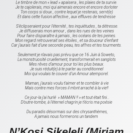
Le timbre de mon « lead » apaisera , les plaies de ta survie.
Je te cajolerais, moi qui aimerais encore et encore dorloter
Ton corps si doux , contre lequel je resterais, serré(e)
Et dans cette fusion affective , aux effluves de tendresse
S’éclipseraient pour l’éternité , tes inquiétudes , ta détresse.
Je diffuserais mon amour , dans les rues de tes veines
Pour faire disparaître à jamais , les océans de tes peines.
Mon regard retrouverait ses étoiles , et sa douceur d’enfant
Car j’aurais fait d’une seconde peau, tes affres et tes tourments.
Seulement je n’avais pas prévu que ce 16 Juin à Soweto,
La monstruosité cruellement, transformerait en sanglots
Mes rêves d’amour pour toi les plus beaux.
Je suis réduit(e) à te parler au conditionnel
Moi qui voulais te couver d’un Amour atemporel.
Maman, j’aurais voulu t’aimer et te combler à vie
Mais contre mes forces il m’ont arraché à la vie!!
Ce jour-la j’ai hurlé » MAMAN !! » et tout était fini…
D’outre-tombe, à l’éternel chagrin je t’écris ma poésie
Du paradis désormais sur des chrysanthèmes,
A jamais nous formerons un tandem
N’Kosi Sikeleli (Miriam