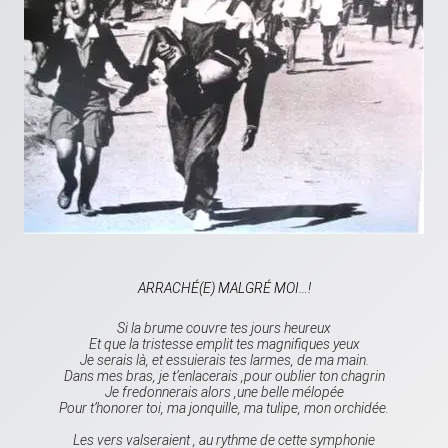
ARRACHÉ(E) MALGRÉ MOI…!
Si la brume couvre tes jours heureux
Et que la tristesse emplit tes magnifiques yeux
Je serais là, et essuierais tes larmes, de ma main.
Dans mes bras, je t’enlacerais ,pour oublier ton chagrin
Je fredonnerais alors ,une belle mélopée
Pour t’honorer toi, ma jonquille, ma tulipe, mon orchidée.
Les vers valseraient , au rythme de cette symphonie