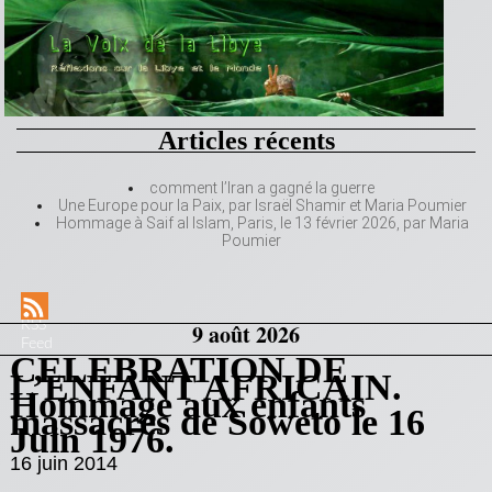
Articles récents
comment l’Iran a gagné la guerre
Une Europe pour la Paix, par Israël Shamir et Maria Poumier
Hommage à Saif al Islam, Paris, le 13 février 2026, par Maria
Poumier
RSS
9 août 2026
Feed
CELEBRATION DE
L’ENFANT AFRICAIN.
Hommage aux enfants
massacrés de Soweto le 16
Juin 1976.
16 juin 2014