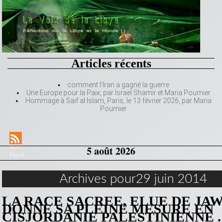
Articles récents
comment l’Iran a gagné la guerre
Une Europe pour la Paix, par Israël Shamir et Maria Poumier
Hommage à Saif al Islam, Paris, le 13 février 2026, par Maria
Poumier
RSS
5 août 2026
Feed
Archives pour29 juin 2014
LA RACE SACREE, ELUE DE JA
DONNE SA PLEINE MESURE EN
CISJORDANIE PALESTINIENNE .