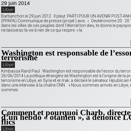
29 juin 2014
Libye
Barbanchon le 29 juin 2012 Il pleut. PARTI POUR UN AVENIR POST-
(PPAPA) Communique de presse (projet ) avis i Deutéronome 20 : 20 1
dans les villes de ces peuples dont l’éternel ton dieu, te donne le payspou
ne laisseras la vie à rien de ce qui respire. » la
Washington est responsable de l’esso
terrorisme
Libye
Kimbassa Rand Paul : Washington est responsable de l’essor du terro
26/06/2014 La politique étrangère de Washington est à l’origine de la 
terrorisme en Libye, en Syrie et en Irak, a déclaré le sénateur républicai
dans une interview à la chaîne CNN. « Nous sommes arrivés en Libye,
sommes
Comment et pourquoi Charb, directe
d’un hebdo « otanien », a dénoncé 
flics
Libye