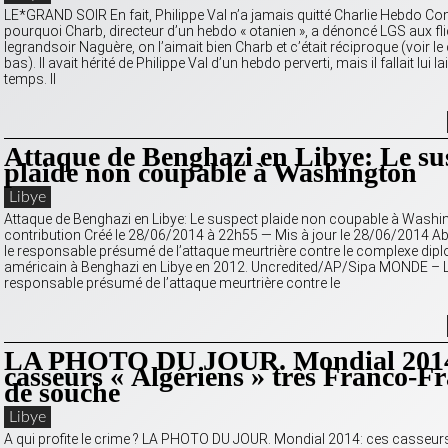
LE*GRAND SOIR En fait, Philippe Val n’a jamais quitté Charlie Hebdo C
pourquoi Charb, directeur d’un hebdo « otanien », a dénoncé LGS aux fl
legrandsoir Naguère, on l’aimait bien Charb et c’était réciproque (voir le
bas). Il avait hérité de Philippe Val d’un hebdo perverti, mais il fallait lui l
temps. Il
Attaque de Benghazi en Libye: Le su
plaide non coupable à Washington
Libye
Attaque de Benghazi en Libye: Le suspect plaide non coupable à Washi
contribution Créé le 28/06/2014 à 22h55 — Mis à jour le 28/06/2014 Ab
le responsable présumé de l’attaque meurtrière contre le complexe dip
américain à Benghazi en Libye en 2012. Uncredited/AP/Sipa MONDE – 
responsable présumé de l’attaque meurtrière contre le
LA PHOTO DU JOUR. Mondial 2014
casseurs « Algériens » très Franco-F
de souche
Libye
A qui profite le crime ? LA PHOTO DU JOUR. Mondial 2014: ces casseurs