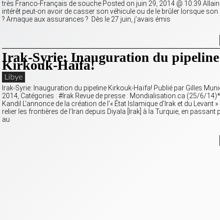
très Franco-Français de souche Posted on juin 29, 2014 @ 10:39 Allai
intérêt peut-on avoir de casser son véhicule ou de le brûler lorsque so
? Arnaque aux assurances ? Dès le 27 juin, j’avais émis
Irak-Syrie: Inauguration du pipeline
Kirkouk-Haïfa!
Libye
Irak-Syrie: Inauguration du pipeline Kirkouk-Haïfa! Publié par Gilles Muni
2014, Catégories : #Irak Revue de presse : Mondialisation.ca (25/6/14)
Kandil L’annonce de la création de l’« État Islamique d’Irak et du Levant 
relier les frontières de l’Iran depuis Diyala [Irak] à la Turquie, en passan
au