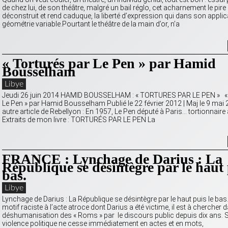
de chez lui, de son théâtre, malgré un bail réglo, cet acharnement le pir
déconstruit et rend caduque, la liberté d’expression qui dans son applic
géométrie variable.Pourtant le théâtre de la main d’or, n’a
« Torturés par Le Pen » par Hamid
Bousselham
Libye
Jeudi 26 juin 2014 HAMID BOUSSELHAM : « TORTURES PAR LE PEN » « 
Le Pen » par Hamid Bousselham Publié le 22 février 2012 | Maj le 9 mai 
autre article de Rebellyon : En 1957, Le Pen député à Paris… tortionnaire 
Extraits de mon livre : TORTURÉS PAR LE PEN La
FRANCE : Lynchage de Darius : La
République se désintègre par le haut 
bas.
Libye
Lynchage de Darius : La République se désintègre par le haut puis le bas.
motif raciste à l’acte atroce dont Darius a été victime, il est à chercher 
déshumanisation des « Roms » par le discours public depuis dix ans. Si
violence politique ne cesse immédiatement en actes et en mots,