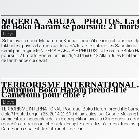
NIGERIA – ABUJA – PHOTOS. La t
de Boko Haram se poursuit: 21 mort
Libye
Si l’on avait écouté Mouammar Kadhafi lorsqu’il dénonçait tous ces dj
takfiristes payés et armés par les USA/Israël le Qatar et les Saoudiens…
serait pas là. ginette NIGERIA – ABUJA – PHOTOS. La terreur de Boko 
poursuit: 21 morts Posted on juin 26, 2014 @ 6:42 Allain Jules Profitant
de l’ambiance qui devait
TERRORISME INTERNATIONAL.
Pourquoi Boko Haram prend-il le
Cameroun pour cible ?
Libye
TERRORISME INTERNATIONAL. Pourquoi Boko Haram prend-il le Came
cible ? Posted on juin 26, 2014 @ 8:10 Allain Jules par Gabriel Makang 
occidentaux incapables de faire compétition avec la Chine dans la con
marchés africains ont choisi de décapiter ceux des régimes africains qui
Cameroun essaient de s’affranchir de leur