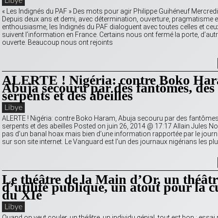
Libye
« Les Indignés du PAF » Des mots pour agir Philippe Guihéneuf Mercredi
Depuis deux ans et demi, avec détermination, ouverture, pragmatisme e
enthousiasme, les Indignés du PAF dialoguent avec toutes celles et ceu
suivent l’information en France. Certains nous ont fermé la porte, d’autr
ouverte. Beaucoup nous ont rejoints
ALERTE ! Nigéria: contre Boko Ha
Abuja secouru par des fantômes, des
serpents et des abeilles
Libye
ALERTE ! Nigéria: contre Boko Haram, Abuja secouru par des fantômes
serpents et des abeilles Posted on juin 26, 2014 @ 17:17 Allain Jules Non,
pas d’un banal hoax mais bien d’une information rapportée par le jour
sur son site internet. Le Vanguard est l’un des journaux nigérians les plu
Le théâtre de la Main d’Or, un théâtr
d’utilité publique, un atout pour la c
du XIè
Libye
Quand on veut couler, un théâtre, un individu génial, tout est bon : essai 