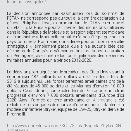
lotan-au-pays-galles/
La décision annoncée par Rasmussen lors du sommet de
l’OTAN ne correspond pas du tout à la dernière déclaration du
général Philip Breedlove, le commandant de l’OTAN en Europe et
qui était : « la Russie pourrait mener des incursions militaires
dans la République de Moldavie et la région séparatiste moldave
de Transnistrie ». Mais cette subtilité n’a pas été perçue par un
pays comme la Roumanie, considérée pourtant comme « allié
stratégique », simplement parce qu’elle n’a aucune idée des
décisions du Congrès américain au sujet de la restructuration
du Pentagone, avec une réduction significative des dépenses
militaires annuelles pour la période 2012-2020.
La décision promulguée par le président des États-Unis visant à
économiser 487 milliards de dollars a déjà eu des effets de
2012 à aujourd’hui. Les forces terrestres américaines ont déjà
été réduites de 45 000 soldats et les Marines d’environ 10 000
soldats. Ce qui donne, sur le calendrier du Pentagone, un retrait
progressif d’environ 7 000 soldats américains d’Europe d’ici
2020. Ainsi, l’armée de terre américaine en
Allemagne
a été
réduite de trois brigades de chars et d’une brigade d’infanterie du
modèle d’infanterie Stryker, équipée de LAV-25, Stryker, dérivé de
Piranha III.
http://www.corectnews.com/SCIT/Stiinta/Brigada-Stryker-DIN-
armata-sua