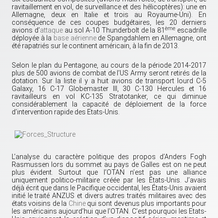
ravitaillement en vol, de surveillance et des hélicoptères): une en
Allemagne, deux en Italie et trois au Royaume-Uni). En
conséquence de ces coupes budgétaires, les 20 derniers
ème
avions d’
attaque
au sol A-10 Thunderbolt de la 81
escadrille
déployée à la
base aérienne
de Spangdahlem en Allemagne, ont
été rapatriés sur le continent américain, à la fin de 2013.
Selon le plan du Pentagone, au cours de la période 2014-2017
plus de 500 avions de combat de l’US Army seront retirés de la
dotation. Sur la liste il y a huit avions de transport lourd C-5
Galaxy, 16 C-17 Globemaster III, 30 C-130 Hercules et 16
ravitailleurs en vol KC-135 Stratotanker, ce qui diminue
considérablement la capacité de déploiement de la force
d’intervention rapide des Etats-Unis.
L’analyse du caractère politique des propos d’Anders Fogh
Rasmussen lors du sommet au pays de Galles est on ne peut
plus évident. Surtout que l’OTAN n’est pas une alliance
uniquement politico-militaire créée par les États-Unis. J’avais
déjà écrit que dans le Pacifique occidental, les États-Unis avaient
initié le traité ANZUS et divers autres traités militaires avec des
états voisins de la
Chine
qui sont devenus plus importants pour
les américains aujourd’hui que l’OTAN. C’est pourquoi les Etats-