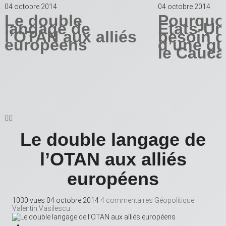
04 octobre 2014
04 octobre 2014
Le double
Pourquoi
langage de
Etats-Uni
l’OTAN aux alliés
besoin d
européens
d’une gu
le Cauca


Le double langage de
l’OTAN aux alliés
européens
1030 vues
04 octobre 2014
4 commentaires
Géopolitique
Valentin Vasilescu
Partager