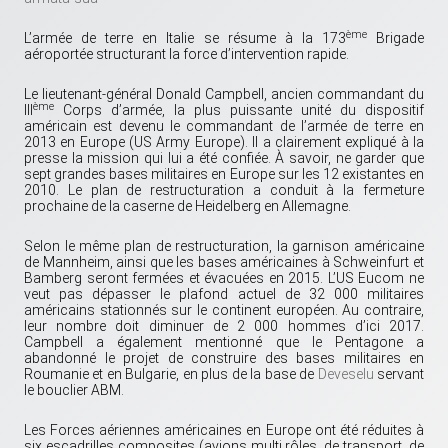
ème
L’armée de terre en Italie se résume à la 173
Brigade
aéroportée structurant la force d’intervention rapide.
Le lieutenant-général Donald Campbell, ancien commandant du
ème
III
Corps d’armée, la plus puissante unité du dispositif
américain est devenu le commandant de l’armée de terre en
2013 en Europe (US Army Europe). Il a clairement expliqué à la
presse la mission qui lui a été confiée. À savoir, ne garder que
sept grandes bases militaires en Europe sur les 12 existantes en
2010. Le plan de restructuration a conduit à la fermeture
prochaine de la caserne de Heidelberg en Allemagne.
Selon le même plan de restructuration, la garnison américaine
de Mannheim, ainsi que les bases américaines à Schweinfurt et
Bamberg seront fermées et évacuées en 2015. L’US Eucom ne
veut pas dépasser le plafond actuel de 32 000 militaires
américains stationnés sur le continent européen. Au contraire,
leur nombre doit diminuer de 2 000 hommes d’ici 2017.
Campbell a également mentionné que le Pentagone a
abandonné le projet de construire des bases militaires en
Roumanie et en Bulgarie, en plus de la base de
Deveselu
servant
le bouclier ABM.
Les Forces aériennes américaines en Europe ont été réduites à
six escadrilles composites (avions multi rôles, de transport, de