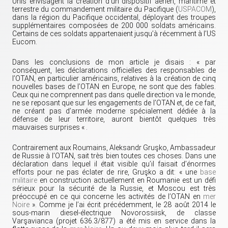
Unis envisagent la création d’un dispositif aérien, maritime et
terrestre du commandement militaire du Pacifique (
USPACOM
),
dans la région du Pacifique occidental, déployant des troupes
supplémentaires composées de 200 000 soldats américains.
Certains de ces soldats appartenaient jusqu’à récemment à l’US
Eucom.
Dans les conclusions de mon article je disais : « par
conséquent, les déclarations officielles des responsables de
l’OTAN, en particulier américains, relatives à la création de cinq
nouvelles bases de l’OTAN en Europe, ne sont que des fables.
Ceux qui ne comprennent pas dans quelle direction va le monde,
ne se reposant que sur les engagements de l’OTAN et, de ce fait,
ne créant pas d’armée moderne spécialement dédiée à la
défense de leur territoire, auront bientôt quelques très
mauvaises surprises « .
Contrairement aux Roumains, Aleksandr Gruşko, Ambassadeur
de Russie à l’OTAN, sait très bien toutes ces choses. Dans une
déclaration dans lequel il était visible qu’il faisait d’énormes
efforts pour ne pas éclater de rire, Gruşko a dit: « une
base
militaire
en construction actuellement en Roumanie est un défi
sérieux pour la sécurité de la Russie, et Moscou est très
préoccupé en ce qui concerne les activités de l’OTAN en
mer
Noire
». Comme je l’ai écrit précédemment, le 28 août 2014 le
sous-marin diesel-électrique Novorossiisk, de classe
Varşavianca (projet 636.3/877) a été mis en service dans la