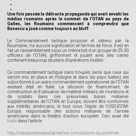
la
publication
« Le
Une fois passée la délirante propagande qui avait envahi les
double
médias roumains après le sommet de l’OTAN au pays de
langage
Galles, les Roumains commencent à comprendre que
de
Basescu a joué comme toujours au bluff.
l’OTAN
aux
Le Commandement tactique proposé et obtenu par la
alliés
Roumanie, n’a aucune signification en termes de force. Il est en
européens
fait un rassemblement sous un même toit d’un groupe de 25-30
officiers de l’OTAN, griffonnant et jouant avec des cartes
contenant beaucoup de plans d’opérations inutiles.
Ce commandement tactique sans troupes (ainsi que ceux qui
seront mis en place en Pologne et dans les pays baltes) est
subordonné à un autre commandement opérationnel de l’OTAN
existant déjà en Italie. La décision de financement, de
construction et d’utilisation de matériel militaire, de munitions et
de soldats dans ces présumées bases militaires
supplémentaires de l’OTAN en Europe, doivent être conformes
aux intérêts américains, le tout sous l’égide de l’USEUCOM-
Europe, responsable des actions militaires de l’armée
américaine dans le théâtre d’action européen. Ceci avait été
traité
dans l’article :
http://reseauinternational.net/les-conclusions-du-sommet-