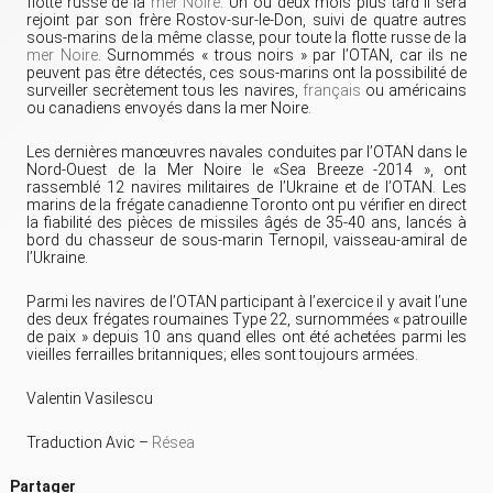
flotte russe de la
mer Noire
. Un ou deux mois plus tard il sera
rejoint par son frère Rostov-sur-le-Don, suivi de quatre autres
sous-marins de la même classe, pour toute la flotte russe de la
mer Noire
. Surnommés « trous noirs » par l’OTAN, car ils ne
peuvent pas être détectés, ces sous-marins ont la possibilité de
surveiller secrètement tous les navires,
français
ou américains
ou canadiens envoyés dans la mer Noire.
Les dernières manœuvres navales conduites par l’OTAN dans le
Nord-Ouest de la Mer Noire le «Sea Breeze -2014 », ont
rassemblé 12 navires militaires de l’Ukraine et de l’OTAN. Les
marins de la frégate canadienne Toronto ont pu vérifier en direct
la fiabilité des pièces de missiles âgés de 35-40 ans, lancés à
bord du chasseur de sous-marin Ternopil, vaisseau-amiral de
l’Ukraine.
Parmi les navires de l’OTAN participant à l’exercice il y avait l’une
des deux frégates roumaines Type 22, surnommées « patrouille
de paix » depuis 10 ans quand elles ont été achetées parmi les
vieilles ferrailles britanniques; elles sont toujours armées.
Valentin Vasilescu
Traduction Avic –
Résea
Partager