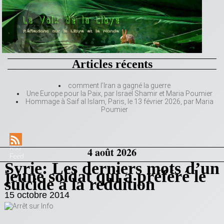
Articles récents
comment l’Iran a gagné la guerre
Une Europe pour la Paix, par Israël Shamir et Maria Poumier
Hommage à Saif al Islam, Paris, le 13 février 2026, par Maria
Poumier
RSS
4 août 2026
Feed
Syrie: Les derniers mots d’un
jeune soldat qui a préféré le
suicide à la reddition
15 octobre 2014