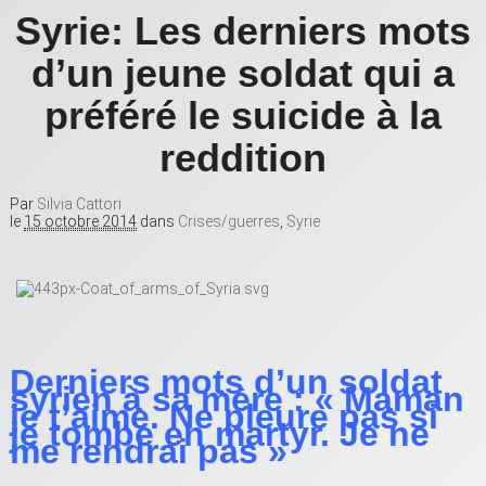
Syrie: Les derniers mots
d’un jeune soldat qui a
préféré le suicide à la
reddition
Par
Silvia Cattori
le
15 octobre 2014
dans
Crises/guerres
,
Syrie
Derniers mots d’un soldat
syrien à sa mère : « Maman
je t’aime. Ne pleure pas si
je tombe en martyr. Je ne
me rendrai pas »