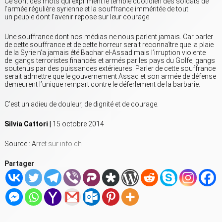
Ce sont des mots qui expriment le terrible quotidien des soldats de
l’armée régulière syrienne et la souffrance imméritée de tout
un peuple dont l’avenir repose sur leur courage.
Une souffrance dont nos médias ne nous parlent jamais. Car parler
de cette souffrance et de cette horreur serait reconnaître que la plaie
de la Syrie n’a jamais été Bachar el-Assad mais l’irruption violente
de gangs terroristes financés et armés par les pays du Golfe; gangs
soutenus par des puissances extérieures. Parler de cette souffrance
serait admettre que le gouvernement Assad et son armée de défense
demeurent l’unique rempart contre le déferlement de la barbarie.
C’est un adieu de douleur, de dignité et de courage.
Silvia Cattori |
15 octobre 2014
Source : A
rret sur info.ch
Partager