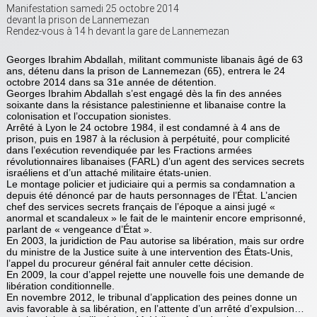
Manifestation samedi 25 octobre 2014
devant la prison de Lannemezan
Rendez-vous à 14 h devant la gare de Lannemezan
Georges Ibrahim Abdallah, militant communiste libanais âgé de 63
ans, détenu dans la prison de Lannemezan (65), entrera le 24
octobre 2014 dans sa 31e année de détention.
Georges Ibrahim Abdallah s’est engagé dès la fin des années
soixante dans la résistance palestinienne et libanaise contre la
colonisation et l’occupation sionistes.
Arrêté à Lyon le 24 octobre 1984, il est condamné à 4 ans de
prison, puis en 1987 à la réclusion à perpétuité, pour complicité
dans l’exécution revendiquée par les Fractions armées
révolutionnaires libanaises (FARL) d’un agent des services secrets
israéliens et d’un attaché militaire états-unien.
Le montage policier et judiciaire qui a permis sa condamnation a
depuis été dénoncé par de hauts personnages de l’État. L’ancien
chef des services secrets français de l’époque a ainsi jugé «
anormal et scandaleux » le fait de le maintenir encore emprisonné,
parlant de « vengeance d’État ».
En 2003, la juridiction de Pau autorise sa libération, mais sur ordre
du ministre de la Justice suite à une intervention des États-Unis,
l’appel du procureur général fait annuler cette décision.
En 2009, la cour d’appel rejette une nouvelle fois une demande de
libération conditionnelle.
En novembre 2012, le tribunal d’application des peines donne un
avis favorable à sa libération, en l’attente d’un arrêté d’expulsion…