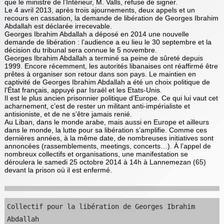
que le ministre de l’Intérieur, M. Valls, refuse de signer.
Le 4 avril 2013, après trois ajournements, deux appels et un
recours en cassation, la demande de libération de Georges Ibrahim
Abdallah est déclarée irrecevable.
Georges Ibrahim Abdallah a déposé en 2014 une nouvelle
demande de libération : l’audience a eu lieu le 30 septembre et la
décision du tribunal sera connue le 5 novembre.
Georges Ibrahim Abdallah a terminé sa peine de sûreté depuis
1999. Encore récemment, les autorités libanaises ont réaffirmé être
prêtes à organiser son retour dans son pays. Le maintien en
captivité de Georges Ibrahim Abdallah a été un choix politique de
l’État français, appuyé par Israël et les Etats-Unis.
Il est le plus ancien prisonnier politique d’Europe. Ce qui lui vaut cet
acharnement, c’est de rester un militant anti-impérialiste et
antisioniste, et de ne s’être jamais renié.
Au Liban, dans le monde arabe, mais aussi en Europe et ailleurs
dans le monde, la lutte pour sa libération s’amplifie. Comme ces
dernières années, à la même date, de nombreuses initiatives sont
annoncées (rassemblements, meetings, concerts…). À l’appel de
nombreux collectifs et organisations, une manifestation se
déroulera le samedi 25 octobre 2014 à 14h à Lannemezan (65)
devant la prison où il est enfermé.
Collectif pour la libération de Georges Ibrahim 
Abdallah