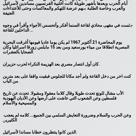
أبام الحرب وبعدها بأشهر طويلة كانت أغلبية الفرنسيين مساندين لأسرائيل
والعرب وخاصة الطلبة
من
هم عرضة للتهكم والمعاكسات وحتى للأعتداءات
.
العنيفة
جل
ست في مقهى محاذي لقاعة السنما أفكر وأتحسس الأجواء وأقرأ في وجوه
الداخلين للقاعة …
يوم المحاضرة 21 أكتوبر 1967 لم يكن يوما عاديا فيومها أغرقت البحرية
المصرية انطلاقا من ميناء يورسعيد ومن بعد 15 مايلس زورقا اسرائليا وكان
.
الضحايا بالعشرات
كان أول انتصار مصري بعد الهزيمة النكراء لحرب حزيران.
كنت اخر من دخل القاعة ولم أجد مكانا للجلوس فبقيت واقفا على بعد مترين
…
من الباب
ا
لأب مشال للونغ تحدث طويلا وقال كلاما معقولا ومقبولا. تحدث عن تاريخ
فلسطين وعن الشعوب التي عاشت على أرضها وعن الأديان اليهودية
والمسيحية والأسلام
وعن الحرب والسلام وضرورة التعايش السلمي بين الجميع….كلامه لم يعجب
.
الكثيري
ن
.
الذين كانوا ينتظرون خطابا مساندا لأسرائيل