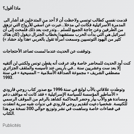
ماذا أقول؟
قدمت نفسي كطالب تونسي ولاحظت أن لا أحد من المتدخلين قد أشار الى
المدمرة الأسرائيلية فكانت لي مدخلا…عبرت عن أسفي للأرواح التي تزهق
من الطرفين وعن حاجة الجميع للسلم …وتدرجت بعد ذلك فلمحت إلى أن
اسرائبل هي التي بدأت الحرب مستشهدا بخطاب الجنرال ديغول (كان هناك
كثير من اليهود التونسيين وسمعت امرأة تقول بالعربي »هذا ولد حشاد »)
.
وتوقفت عن الحديث عندما لمست تصاعد الأحتجاجات
كنت أود الحديث للمحاضر خاصة وقد عرفت أنه يقطن تونس ولكنني لن ألتقيه
إلا بعد ست وعشريين سنة …في باريس عند تأسيسه والمثقف الجزائري
مصطفي الشريف « مجموعة الصداقة الأسلامية – المسيحية » في سنة
1993.
وتوطدت علاقاتي بالأب لولنغ في سنة 1996 مع صدور كتاب روجي قارودي
« الأساطير المؤسسة للسياسة الإسرائيلية » فقد كانت له مواقف دعم
ومساندة هو والأب بيار وحضر المحاكمة كشاهد بالرغم من الموقف الرسمي
للكنيسة. شخصيا دعيت لتقديم روجي قارودي في ندوات شبه سرية انعقدت
في فضاءات خاصة وساهمت في نشر وتوزيع حوالي 300 نسخة من هذا
.
الكتاب
Publicités