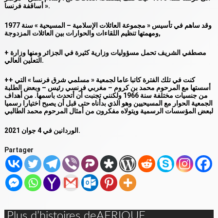
».
أساقفة فرنسا
وقد ساهم في تأسيس « مجموعة العائلات الإسلامية – المسيحية » سنة 1977
,
ومهمتها تنظيم اللقاءات والحوارات بين العائلات المزدوجة
+ مصطفي الشريف تحمل مسؤوليات وزارية كثيرة في الجزائر ومنها وزارة
التعلين العالي.
++ كنت في تلك الفترة كاتبا عاما لجمعية « مسلمي شرق فرنسا » التي
أسستها مع المرحوم محمد بن كروم – مغربي فرنسي رئيس – وبعض الطلبة
من جنسيات مختلفة سنة 1966 ولكنني تجنبت أن أتحدث باسمها. من أهداف
الجمعية الحوار مع المسيحيين وهو الذي بدأناه حتى قبل أن يصبح اختيارا رسميا
لبعض المؤسسات الرسمية ويتولاه مفكرون من أمثال المرحوم محمد الطالبي
الوردانين في 4 جوان 2021.
Partager
Plus d’histoires deAFRIQUE