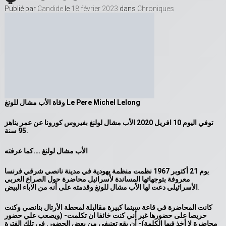
Publié par
Candide
le
18 février 2023
dans
Chroniques
وفاة الأب مشال للونغ Le Pere Michel Lelong
توفي اليوم 10 افريل 2020 الأب مشال لولنغ بفيروس كورونا عن عمر يناهز
95 سنة.
الأب مشال لولنغ ….كما عرفته
ي
وم 21 أكتوبر 1967 نظمت منظمة يهودية في مدينة نانصي شرقي فرنسا
معروفة بتوجهاتها المساندة لأسرائيل محاضرة حول الصراع العربي
.
الأسرائيلي دعت لها الأب مشال
للونغ وقدمته على أنه من الاباء البيض
كانت المحاضرة في قاعة سينما كبيرة مقالبلة لمحطة الأرتال بنانصي وكنت
حريصا على حضورها غير أني كنت خائفا ان تكلمت- (ويصعب علي حضور
محاضرة لا أخذ
فيها الكلمة)- أن يقع تعنيفي من بعض الحضور. في تلك الفترة