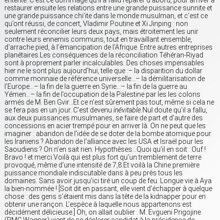
entente. C’est ce dommage qu’il a fallu réparer d’abord, pour arriver à
restaurer ensuite les relations entre une grande puissance sunnite et
une grande puissance chi’ite dans le monde musulman, et c’est ce
qu’ont réussi, de concert, Vladimir Poutine et Xi Jinping : non
seulement réconcilier leurs deux pays, mais étroitement les unir
contre leurs ennemis communs, tout en travaillant ensemble,
d’arrache pied, à l’émancipation de l’Afrique. Entre autres entreprises
planétaires.Les conséquences de la réconciliation Téhéran-Riyad
sont à proprement parler incalculables. Des choses impensables
hier ne le sont plus aujourd’hui, telle que :– la disparition du dollar
comme monnaie de référence universelle…– la démilitarisation de
l’Europe…– la fin de la guerre en Syrie…– la fin de la guerre au
Yémen…– la fin de l’occupation de la Palestine par les les colons
armés de M. Ben Gvir…Et ce n’est sûrement pas tout, même si cela ne
se fera pas en un jour. C’est devenu
inévitable.
Nul doute qu’il a fallu,
aux deux puissances musulmanes, se faire de part et d’autre des
concessions en acier trempé pour en arriver là. On ne peut que les
imaginer : abandon de l’idée de se doter de la bombe atomique pour
les Iraniens ? Abandon de l’alliance avec les USA et Israël pour les
Saoudiens ? On n’en sait rien. Hypothèses…Quoi qu’il en soit : Ouf !
Bravo ! et merci.Voilà qui est plus fort qu’un tremblement de terre
provoqué, même d’une intensité de 7,8.Et voilà la Chine première
puissance mondiale indiscutable dans à peu près tous les
domaines. Sans avoir jusqu’ici tiré un coup de feu. Longue vie à Aya
la bien-nommée ! [Soit dit en passant, elle vient d’échapper à quelque
chose : des gens s’étaient mis dans la tête de la kidnapper pour en
obtenir une rançon. L’espèce à laquelle nous appartenons est
décidément délicieuse.] Oh, on allait oublier : M. Evgueni Prigojine