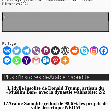
(PMC Wagner) vient de se déclarer candidat à la présidence de
l’Ukraine en 2024.
À
La
Partager
Plus d’histoires deArabie Saoudite
L’idylle insolite de Donald Trump, artisan du
«Muslim Ban» avec la dynastie wahhabite: 2/2
L’Arabie Saoudite réduit de 98,6% les projets de
ville désertique NEOM