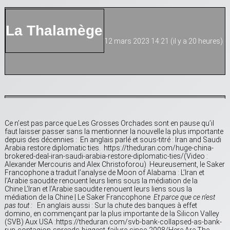
La Thalamège
12 mars 2023 14:21 (il y a 20 heures)
Ce n’est pas parce que Les Grosses Orchades sont en pause qu’il
faut laisser passer sans la mentionner la nouvelle la plus importante
depuis des décennies : En anglais parlé et sous-titré : Iran and Saudi
Arabia restore diplomatic ties. https://theduran.com/huge-china-
brokered-deal-iran-saudi-arabia-restore-diplomatic-ties/(Video :
Alexander Mercouris and Alex Christoforou) Heureusement, le Saker
Francophone a traduit l’analyse de Moon of Alabama : L’Iran et
l’Arabie saoudite renouent leurs liens sous la médiation de la
Chine L’Iran et l’Arabie saoudite renouent leurs liens sous la
médiation de la Chine | Le Saker Francophone
Et parce que ce n’est
pas tout :
En anglais aussi : Sur la chute des banques à effet
domino, en commençant par la plus importante de la Silicon Valley
(SVB) Aux USA :https://theduran.com/svb-bank-collapsed-as-bank-