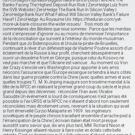
run-contagion-spreads-biggest-failure-since-2008/Here Are The
Banks Facing The Highest Deposit-Run Risk | ZeroHedge Lulz from
the SVB Website | ZeroHedge The Bank Run In Silicon Valley |
ZeroHedge Bank Run! What Fallout Will Silicon Valley Bank’s Failure
Have? | ZeroHedge Au Royaume Uni :https://theduran.com/yet-
more-uk-bank-closures-the-wider-issues/
Trois mots de
commentaires des Béotiens que nous sommes :
Parce que les merdias
vont s’empresser d’ignorer ou au moins de minimiser l’importance
de la réconciliation qui survient à l’intérieur du monde musulman…
Pendant que Jo Bidenopoulos et Ursula-la-pirate-de-Bruxelles,
continuant à rêver d’un défenestrage de Vladimir Poutine assorti d’un
éclatement de la Russie à leur profit, cherchent désespérément à
ouvrir un deuxième front en Géorgie, puisque celui du Kosovo ne
veut pas marcher et que l’Ukraine est vaincue… Au moment où Von
der Crazy s’envole vers Washington pour apporter à ses amis
néocons l’assurance que l’Europe exsangue se tiendra à leurs côtés
dans leur guerre projetée contre la Chine (avec quelles armes et avec
quelles troupes ?)…M. Xi Jinping inaugure son troisième mandat à la
tête de la RPCC en réalisant le premier grand coup du siècle et le plus
grand depuis des décennies : réconcilier l’Iran avec l’Arabie
Saoudite.Un événement si lourd de conséquences n’eût jamais été
possible si l’ex-URSS et la RPCC ne s’étaient d’abord non seulement
réconciliées mais étroitement unies, revenant à la situation qui avait
si fort émerveillé Curzio Malaparte en 1959 : les ingénieurs
soviétiques et le peuple chinois travaillant ensemble d’arrache-pied à
l’émancipation de la Chine.L’écrivain italien était mort presque
aussitôt sans savoir que, dix ans plus tard, MM. Richard Nixon et
Henry Kissinger allaient réussir à faire voler en éclats cette belle