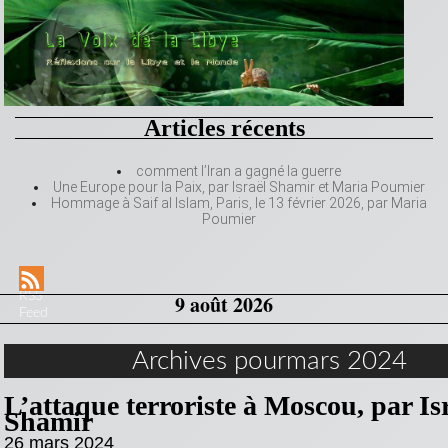
Articles récents
comment l’Iran a gagné la guerre
Une Europe pour la Paix, par Israël Shamir et Maria Poumier
Hommage à Saif al Islam, Paris, le 13 février 2026, par Maria
Poumier
RSS
9 août 2026
Feed
Archives pourmars 2024
L’attaque terroriste à Moscou, par Is
Shamir
26 mars 2024