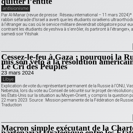
quitter l’entité
antisionisme
Par Al-Manar (revue de presse : Réseau international – 11 mars 2024)*
rabbin séfarade d’Israël a averti que les étudiants israéliens ultraorthod
à l’étranger au cas où le service militaire deviendrait obligatoire pour eux
contraint les étudiants de yeshiva à s’enrôler, ils partiront à l’étranger»
samedi soir Yitshak
Cessez-le-feu à Gaza : pourquoi la Ru
mis son veto à la résolution américai
Le Cri des Peuples
23 mars 2024
Libye
Explication de vote du représentant permanent de la Russie à l’ONU, Vas
Nebenzia, lors du vote au Conseil de sécurité sur le projet de résolutio
les États-Unis sur la situation au Moyen-Orient, y compris la question pa
22 mars 2023. Source : Mission permanente de la Fédération de Russie
Traduction
Macron simple exécutant de la Chart
partenariat stratégique entre les État