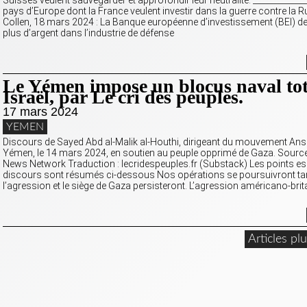
Suisses veulent sauvegarder et approfondir leur neutralité. _____________
pays d’Europe dont la France veulent investir dans la guerre contre la R
Collen, 18 mars 2024 : La Banque européenne d’investissement (BEI) de
plus d’argent dans l’industrie de défense
Le Yémen impose un blocus naval tot
Israël, par Le cri des peuples.
17 mars 2024
YEMEN
Discours de Sayed Abd al-Malik al-Houthi, dirigeant du mouvement Ans
Yémen, le 14 mars 2024, en soutien au peuple opprimé de Gaza. Source
News Network Traduction : lecridespeuples.fr (Substack) Les points es
discours sont résumés ci-dessous Nos opérations se poursuivront ta
l’agression et le siège de Gaza persisteront. L’agression américano-bri
Articles pl