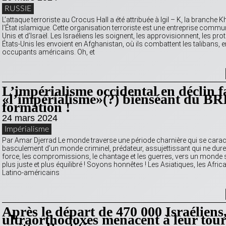
RUSSIE
L’attaque terroriste au Crocus Hall a été attribuée à Igil – K, la branche
l’État islamique. Cette organisation terroriste est une entreprise commu
Unis et d’Israël. Les Israéliens les soignent, les approvisionnent, les prot
États-Unis les envoient en Afghanistan, où ils combattent les talibans,
occupants américains. Oh, et
L’impérialisme occidental en déclin f
«l’impérialisme»(?) bienséant du BR
formation !
24 mars 2024
Impérialisme
Par Amar Djerrad Le monde traverse une période charnière qui se carac
basculement d’un monde criminel, prédateur, assujettissant qui ne dure
force, les compromissions, le chantage et les guerres, vers un monde 
plus juste et plus équilibré ! Soyons honnêtes ! Les Asiatiques, les Africa
Latino-américains
Après le départ de 470 000 Israéliens,
ultraorthodoxes menacent à leur tour