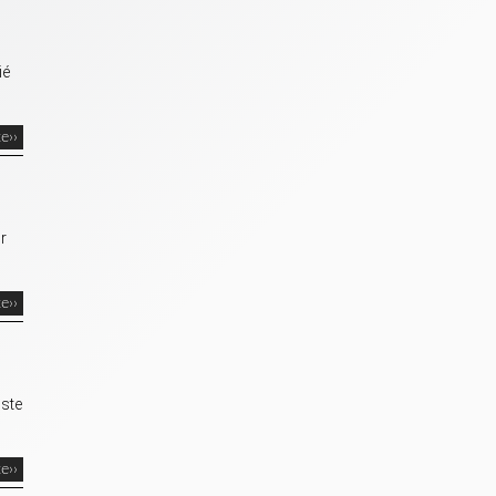
ié
te››
r
te››
iste
te››