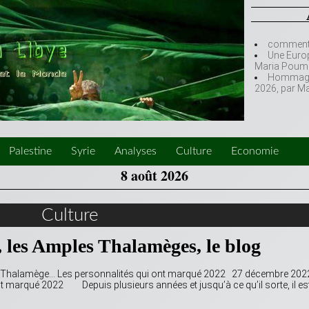
comment l
Une Europ
Maria Poumi
Hommage à
2026, par M
Palestine
Syrie
Analyses
Culture
Economie
8 août 2026
Culture
 les Amples Thalamèges, le blog
la Thalamège… Les personnalités qui ont marqué 2022 27 décembre 202
ué 2022 Depuis plusieurs années et jusqu’à ce qu’il sorte, il es