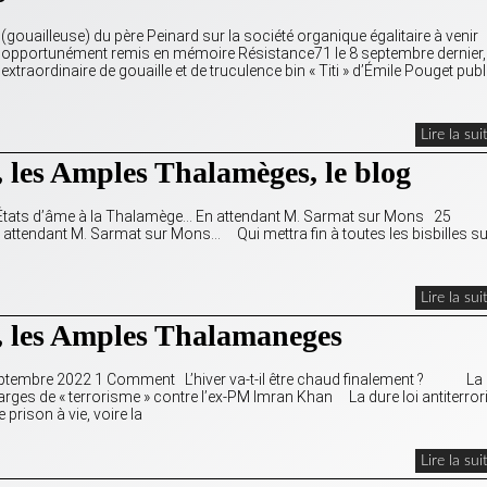
(gouailleuse) du père Peinard sur la société organique égalitaire à venir
s a opportunément remis en mémoire Résistance71 le 8 septembre dernier,
, extraordinaire de gouaille et de truculence bin « Titi » d’Émile Pouget publ
Lire la sui
 les Amples Thalamèges, le blog
 États d’âme à la Thalamège… En attendant M. Sarmat sur Mons 25
nt M. Sarmat sur Mons… Qui mettra fin à toutes les bisbilles su
Lire la sui
, les Amples Thalamaneges
3 septembre 2022 1 Comment L’hiver va-t-il être chaud finalement ? La
ges de « terrorisme » contre l’ex-PM Imran Khan La dure loi antiterror
prison à vie, voire la
Lire la sui