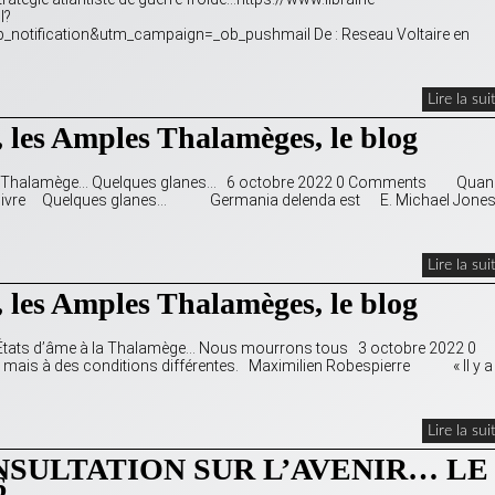
l?
otification&utm_campaign=_ob_pushmail De : Reseau Voltaire en
Lire la sui
 les Amples Thalamèges, le blog
à la Thalamège… Quelques glanes… 6 octobre 2022 0 Comments Quan
le de la suivre Quelques glanes… Germania delenda est E. Michael Jone
Lire la sui
 les Amples Thalamèges, le blog
… États d’âme à la Thalamège… Nous mourrons tous 3 octobre 2022 0
 des conditions différentes. Maximilien Robespierre « Il y a
Lire la sui
SULTATION SUR L’AVENIR… LE
6