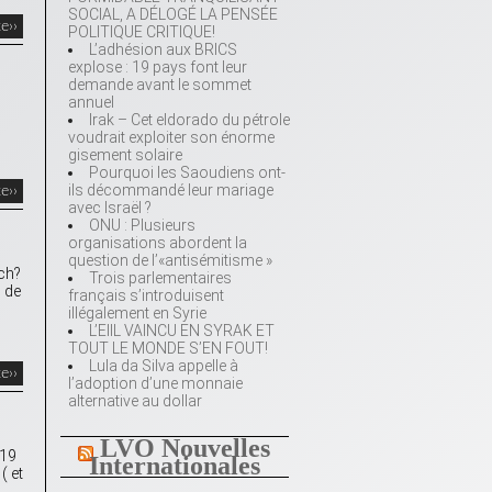
SOCIAL, A DÉLOGÉ LA PENSÉE
te››
POLITIQUE CRITIQUE!
L’adhésion aux BRICS
explose : 19 pays font leur
demande avant le sommet
annuel
Irak – Cet eldorado du pétrole
voudrait exploiter son énorme
gisement solaire
Pourquoi les Saoudiens ont-
ils décommandé leur mariage
te››
avec Israël ?
ONU : Plusieurs
organisations abordent la
question de l’«antisémitisme »
ch?
Trois parlementaires
 de
français s’introduisent
illégalement en Syrie
L’EIIL VAINCU EN SYRAK ET
TOUT LE MONDE S’EN FOUT!
Lula da Silva appelle à
te››
l’adoption d’une monnaie
alternative au dollar
LVO Nouvelles
 19
Internationales
( et