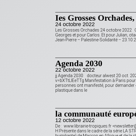
Ies Grosses Orchades,
24 octobre 2022
Les Grosses Orchades 24 octobre 2022 Cet
Georges et pour Carlos. Et pour Julian, o
Jean-Pierre – Palestine-Solidarité – 23.1
Agenda 2030
22 octobre 2022
jj Agenda 2030 docteur alwest 20 oct. 2
v=bXTtLlEeTTg Manifestation à Paris pour
personnes ont manifesté, pour demander « j
plastique dans le
la communauté europé
12 octobre 2022
De : www.librairie-tropiques.fr <newslett
H Présente dans le cadre de la série LA S
humiliante) de Macron en Afrique et de la st