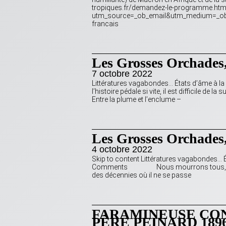
tropiques.fr/demandez-le-programme.htm
utm_source=_ob_email&utm_medium=_ob_n
francais
Les Grosses Orchades,
7 octobre 2022
Littératures vagabondes… États d’âme 
l’histoire pédale si vite, il est diffici
Entre la plume et l’enclume –
Les Grosses Orchades,
4 octobre 2022
Skip to content Littératures vagabondes
Comments Nous mourrons tous, mais à
des décennies où il ne se passe
FARAMINEUSE CON
PÈRE PEINARD 189