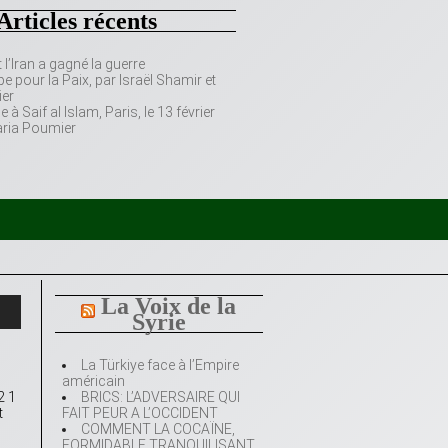
Articles récents
’Iran a gagné la guerre
e pour la Paix, par Israël Shamir et
er
 Saif al Islam, Paris, le 13 février
aria Poumier
La Voix de la
Syrie
La Türkiye face à l’Empire
américain
2 1
BRICS: L’ADVERSAIRE QUI
t
FAIT PEUR A L’OCCIDENT
COMMENT LA COCAÏNE,
FORMIDABLE TRANQUILISANT