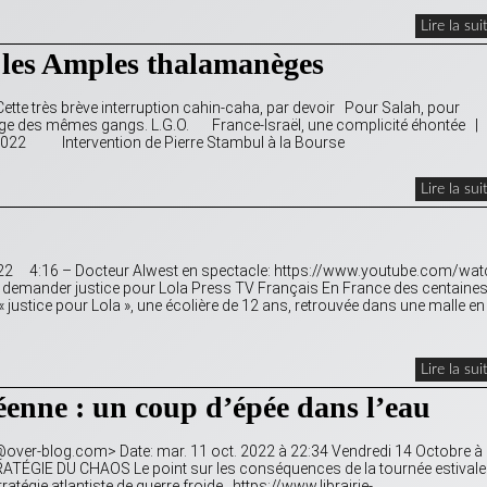
Lire la sui
 les Amples thalamanèges
te très brève interruption cahin-caha, par devoir Pour Salah, pour
tage des mêmes gangs. L.G.O. France-Israël, une complicité éhontée |
0.2022 Intervention de Pierre Stambul à la Bourse
Lire la sui
022 4:16 – Docteur Alwest en spectacle: https://www.youtube.com/wat
 demander justice pour Lola Press TV Français En France des centaines
ustice pour Lola », une écolière de 12 ans, retrouvée dans une malle en
Lire la sui
enne : un coup d’épée dans l’eau
er@over-blog.com> Date: mar. 11 oct. 2022 à 22:34 Vendredi 14 Octobre à
TRATÉGIE DU CHAOS Le point sur les conséquences de la tournée estivale 
ratégie atlantiste de guerre froide…https://www.librairie-