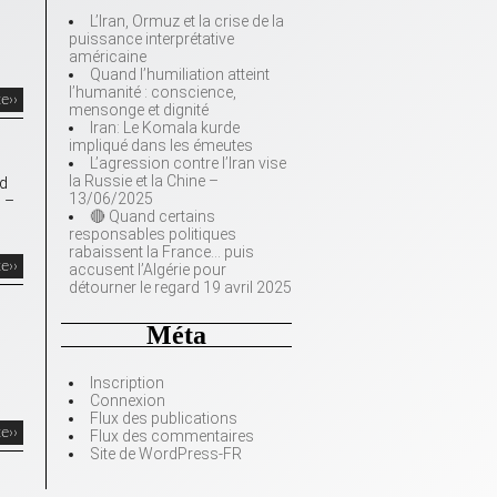
L’Iran, Ormuz et la crise de la
puissance interprétative
américaine
Quand l’humiliation atteint
l’humanité : conscience,
te››
mensonge et dignité
Iran: Le Komala kurde
impliqué dans les émeutes
L’agression contre l’Iran vise
la Russie et la Chine –
d
13/06/2025
s –
🔴 Quand certains
responsables politiques
rabaissent la France… puis
te››
accusent l’Algérie pour
détourner le regard 19 avril 2025
Méta
Inscription
Connexion
Flux des publications
te››
Flux des commentaires
Site de WordPress-FR