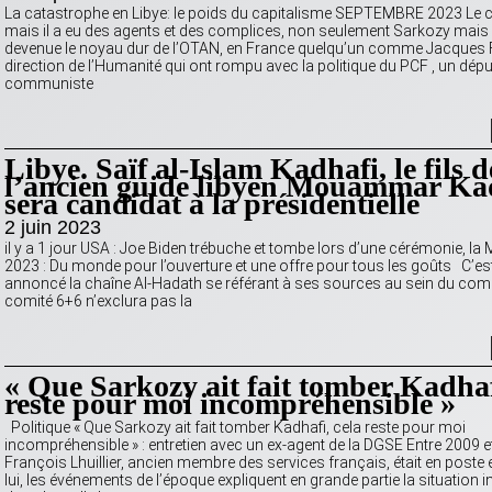
La catastrophe en Libye: le poids du capitalisme SEPTEMBRE 2023 Le 
mais il a eu des agents et des complices, non seulement Sarkozy mais 
devenue le noyau dur de l’OTAN, en France quelqu’un comme Jacques F
direction de l’Humanité qui ont rompu avec la politique du PCF , un dépu
communiste
Libye. Saïf al-Islam Kadhafi, le fils d
l’ancien guide libyen Mouammar Ka
sera candidat à la présidentielle
2 juin 2023
il y a 1 jour USA : Joe Biden trébuche et tombe lors d’une cérémonie, la
2023 : Du monde pour l’ouverture et une offre pour tous les goûts C’es
annoncé la chaîne Al-Hadath se référant à ses sources au sein du comit
comité 6+6 n’exclura pas la
« Que Sarkozy ait fait tomber Kadhaf
reste pour moi incompréhensible »
Politique « Que Sarkozy ait fait tomber Kadhafi, cela reste pour moi
incompréhensible » : entretien avec un ex-agent de la DGSE Entre 2009 e
François Lhuillier, ancien membre des services français, était en poste 
lui, les événements de l’époque expliquent en grande partie la situation i