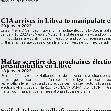
dans laquelle le pays est
CIA arrives in Libya to manipulate e
20 janvier 2023
Latest, News CIA arrives in Libya to manipulate elections by Steven Sah
January 19, 2023 273 Views 6 Votes The statements, views and opini
in this column are solely those of the author and do not necessarily re
of this site. This site does not give financial, investment or medical adv
Haftar se retire des prochaines électi
présidentielles en Libye
18 janvier 2023
Politique 17 janvier 2023 Haftar se retire des prochaines élections prési
Libye Le général commandant l’armée nationale libyenne a posé une co
retirer officiellement sa candidature : que ses fils soient autorisés à se
élections Álvaro Escalonilla REUTERS/ESAM OMRAN AL-FETORI – Gén
Haftar, commandant de l’armée nationale libyenne Khalifa
Saif al-Islam Kadhafi apparaît com