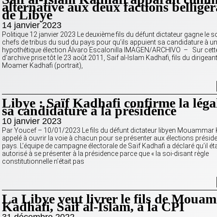
alternative aux deux factions belligé
de Libye
14 janvier 2023
Politique 12 janvier 2023 Le deuxième fils du défunt dictateur gagne le s
chefs de tribus du sud du pays pour qu’ils appuient sa candidature à u
hypothétique élection Álvaro Escalonilla IMAGEN/ARCHIVO – Sur cett
d’archive prise tôt le 23 août 2011, Saif al-Islam Kadhafi, fils du dirigeant
Moamer Kadhafi (portrait),
Libye : Saïf Kadhafi confirme la légal
sa candidature à la présidence
10 janvier 2023
Par Youcef – 10/01/2023 Le fils du défunt dictateur libyen Mouammar 
appelé à ouvrir la voie à chacun pour se présenter aux élections préside
pays. L’équipe de campagne électorale de Saïf Kadhafi a déclaré qu’il ét
autorisé à se présenter à la présidence parce que « la soi-disant règle
constitutionnelle n’était pas
La Libye veut livrer le fils de Moua
Kadhafi, Saif al-Islam, à la CPI