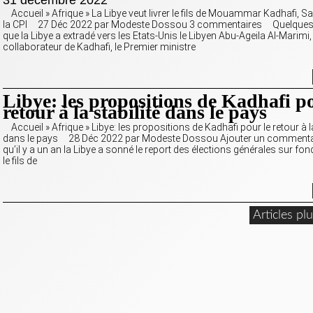
31 décembre 2022
Accueil » Afrique » La Libye veut livrer le fils de Mouammar Kadhafi, Sai
la CPI 27 Déc 2022 par Modeste Dossou 3 commentaires Quelques 
que la Libye a extradé vers les Etats-Unis le Libyen Abu-Ageila Al-Marimi
collaborateur de Kadhafi, le Premier ministre
Libye: les propositions de Kadhafi po
retour à la stabilité dans le pays
Accueil » Afrique » Libye: les propositions de Kadhafi pour le retour à la
dans le pays 28 Déc 2022 par Modeste Dossou Ajouter un comment
qu’il y a un an la Libye a sonné le report des élections générales sur fon
le fils de
Articles pl