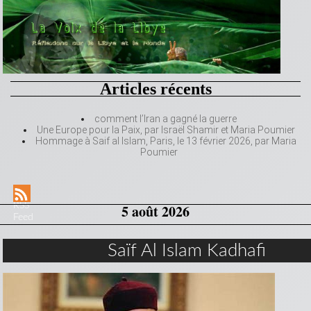
Articles récents
comment l’Iran a gagné la guerre
Une Europe pour la Paix, par Israël Shamir et Maria Poumier
Hommage à Saif al Islam, Paris, le 13 février 2026, par Maria
Poumier
RSS
5 août 2026
Feed
Saïf Al Islam Kadhafi