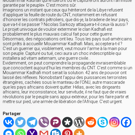
Mouammar Kadhafi qui le tueront ou le captureront auront l’amnistie
garantie par le peuple». C’est moins sûr.
Imaginons un instant que ceux qui hériteront de la Libye refusent
d’appliquer la feuille de route du CNT, notamment en refusant
d’honorer les contrats pétroliers, que dis-je, la braderie de leur pays,
que va-t-il se passer ? Nicolas Sarkozy attaquera-t-il ceux-là aussi ?
Le projet univoque de vouloir exterminer le clan Kadhafi est
probablement le plus mauvais calcul fait pour cette guerre.
Désormais, des négociations ont lieu. Tous les pays sud-américains
sont prêts à accueillir Mouammar Kadhafi. Mais, acceptera-t-il ?
C’est un guerrier qui, visiblement, veut mourir l’arme à la main pour
son peuple. Capturé ou tué, ceci aura un choc indescriptible qui
installera ad vitam aeternam, une guerre civile…
Evidemment, on peut comprendre la propagande invraisemblable
que concoctent aujourd’hui les membres du CNT. C’est comme si un
Mouammar Kadhafi mort serait la solution. 42 ans de pouvoir ont
laissé des réflexes. Nonobstant l’appui des puissances terroristes
étrangères, cachées sous le manteau de l’ONU, autre mascarade
que les pays africains doivent quitter. Hélas, avec les dirigeants
africains, leur inconsistance, leur servitude, il ne faut que de vraies
révolutions par le peuple sans appui extérieur, pour les faire partir et
mettre sur pied, une armée de libération de l’Afrique. C’est urgent.
Partager