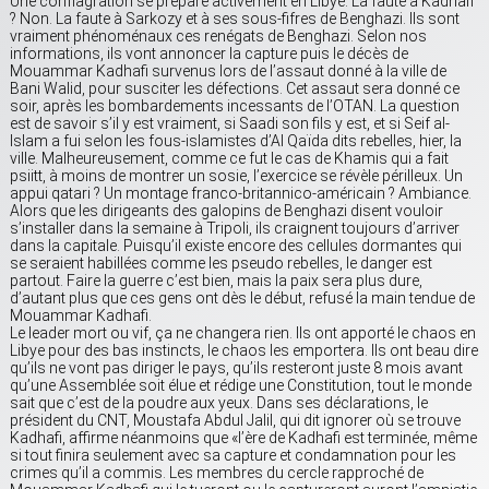
Une conflagration se prepare activement en Libye. La faute à Kadhafi
? Non. La faute à Sarkozy et à ses sous-fifres de Benghazi. Ils sont
vraiment phénoménaux ces renégats de Benghazi. Selon nos
informations, ils vont annoncer la capture puis le décès de
Mouammar Kadhafi survenus lors de l’assaut donné à la ville de
Bani Walid, pour susciter les défections. Cet assaut sera donné ce
soir, après les bombardements incessants de l’OTAN. La question
est de savoir s’il y est vraiment, si Saadi son fils y est, et si Seif al-
Islam a fui selon les fous-islamistes d’Al Qaïda dits rebelles, hier, la
ville. Malheureusement, comme ce fut le cas de Khamis qui a fait
psiitt, à moins de montrer un sosie, l’exercice se révèle périlleux. Un
appui qatari ? Un montage franco-britannico-américain ? Ambiance.
Alors que les dirigeants des galopins de Benghazi disent vouloir
s’installer dans la semaine à Tripoli, ils craignent toujours d’arriver
dans la capitale. Puisqu’il existe encore des cellules dormantes qui
se seraient habillées comme les pseudo rebelles, le danger est
partout. Faire la guerre c’est bien, mais la paix sera plus dure,
d’autant plus que ces gens ont dès le début, refusé la main tendue de
Mouammar Kadhafi.
Le leader mort ou vif, ça ne changera rien. Ils ont apporté le chaos en
Libye pour des bas instincts, le chaos les emportera. Ils ont beau dire
qu’ils ne vont pas diriger le pays, qu’ils resteront juste 8 mois avant
qu’une Assemblée soit élue et rédige une Constitution, tout le monde
sait que c’est de la poudre aux yeux. Dans ses déclarations, le
président du CNT, Moustafa Abdul Jalil, qui dit ignorer où se trouve
Kadhafi, affirme néanmoins que «l’ère de Kadhafi est terminée, même
si tout finira seulement avec sa capture et condamnation pour les
crimes qu’il a commis. Les membres du cercle rapproché de