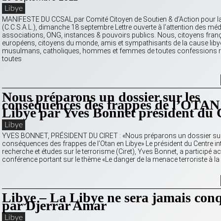
Libye
MANIFESTE DU CCSAL par Comité Citoyen de Soutien & d’Action pour la
(C.C.S.A.L.), dimanche 18 septembre Lettre ouverte à l’attention des méd
associations, ONG, instances & pouvoirs publics. Nous, citoyens franç
européens, citoyens du monde, amis et sympathisants de la cause libye
musulmans, catholiques, hommes et femmes de toutes confessions re
toutes
Nous préparons un dossier sur les
conséquences des frappes de l’OTAN
Libye par Yves Bonnet président d
Libye
YVES BONNET, PRÉSIDENT DU CIRET : «Nous préparons un dossier sur
conséquences des frappes de l’Otan en Libye» Le président du Centre in
recherche et études sur le terrorisme (Ciret), Yves Bonnet, a participé ac
conférence portant sur le thème «Le danger de la menace terroriste à la 
Libye – La Libye ne sera jamais con
par Djerrar Amar
Libye