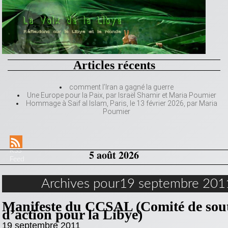
Articles récents
comment l’Iran a gagné la guerre
Une Europe pour la Paix, par Israël Shamir et Maria Poumier
Hommage à Saif al Islam, Paris, le 13 février 2026, par Maria
Poumier
RSS
5 août 2026
Feed
Archives pour19 septembre 201
Manifeste du CCSAL (Comité de sout
d’action pour la Libye)
19 septembre 2011