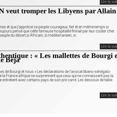
Lire la sui
 veut tromper les Libyens par Allain
n/nes et que j’apprécie ce peuple courageux, fier et en même temps si
toujours pensé que cette fameuse hospitalité finirait par leur coûter cher.
peuple du désert,si Africain, si méditerranéen, si
Lire la sui
hentique : « Les mallettes de Bourgi 
e Béjà
ettes de Bourgi et nous » Les déclarations de l’avocat libano-sénégalo-
 de la France-afrique ne surprennent que ceux qui ne connaissent pas la
e entretient avec certains pays de son pré carré. Les dessous de table
Lire la sui