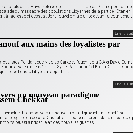
nationale de La Haye. Référence : …………………… Objet : Plainte pour crime
 escalade du massacre des populations Libyennes de la part de l’Otan en
t à l’adresse ci-dessus : Je renouvelle ma plainte devant la cour pénale
Lire la sui
anouf aux mains des loyalistes par
 loyalistes Pendant que Nicolas Sarkozy l’agent de la CIA et David Cam
e poursuivaient intensément à Syrte, Ras Lanouf et Brega. C’est la soup
i croient que la Libye leur appartient.
Lire la sui
, vers un nouveau paradigme
issem Chekkat
La symétrie du chaos, vers un nouveau paradigme international ? par
e, le régime du colonel Gaddafi a fini par être surpris dans sa capitale 
nmoins réussi à briser l’élan des nouvelles guerres