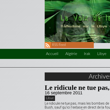
RSS Feed
Accueil
Algérie
Irak
Libye
Archiv
Le ridicule ne tue pas
16 septembre 2011
Libye
Le ridicule ne tue pas, mais les bombes d
Bush, sauf qu’ici l’extase en direct de la f