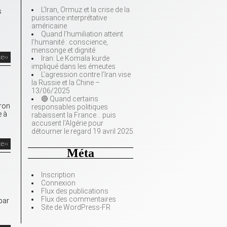
L’Iran, Ormuz et la crise de la
s
puissance interprétative
américaine
Quand l’humiliation atteint
l’humanité : conscience,
mensonge et dignité
te››
Iran: Le Komala kurde
impliqué dans les émeutes
L’agression contre l’Iran vise
la Russie et la Chine –
13/06/2025
🔴 Quand certains
eron
responsables politiques
e à
rabaissent la France… puis
accusent l’Algérie pour
détourner le regard 19 avril 2025
te››
Méta
Inscription
Connexion
Flux des publications
Flux des commentaires
par
Site de WordPress-FR