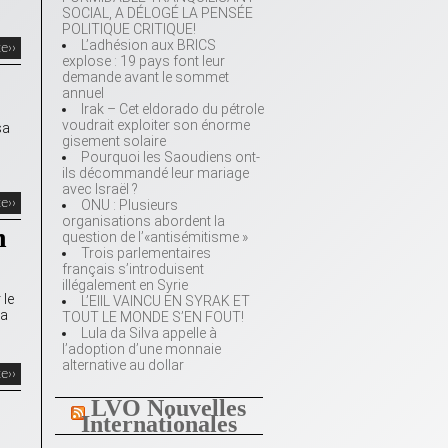
SOCIAL, A DÉLOGÉ LA PENSÉE
POLITIQUE CRITIQUE!
L’adhésion aux BRICS
te››
explose : 19 pays font leur
demande avant le sommet
annuel
Irak – Cet eldorado du pétrole
voudrait exploiter son énorme
sa
gisement solaire
Pourquoi les Saoudiens ont-
ils décommandé leur mariage
avec Israël ?
te››
ONU : Plusieurs
organisations abordent la
n
question de l’«antisémitisme »
Trois parlementaires
français s’introduisent
illégalement en Syrie
 le
L’EIIL VAINCU EN SYRAK ET
la
TOUT LE MONDE S’EN FOUT!
Lula da Silva appelle à
l’adoption d’une monnaie
alternative au dollar
te››
LVO Nouvelles
Internationales