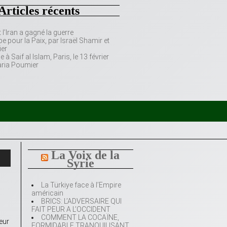
Articles récents
’Iran a gagné la guerre
e pour la Paix, par Israël Shamir et
er
 Saif al Islam, Paris, le 13 février
aria Poumier
La Voix de la
Syrie
La Türkiye face à l’Empire
américain
BRICS: L’ADVERSAIRE QUI
FAIT PEUR A L’OCCIDENT
COMMENT LA COCAÏNE,
eur
FORMIDABLE TRANQUILISANT