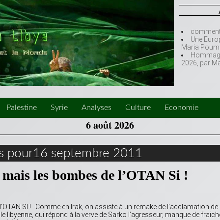
comment l
Une Europ
Maria Poumi
Hommage à
2026, par M
Palestine
Syrie
Analyses
Culture
Economie
6 août 2026
es pour16 septembre 2011
, mais les bombes de l’OTAN Si !
e l’OTAN SI ! Comme en Irak, on assiste à un remake de l’acclamation de
oule libyenne, qui répond à la verve de Sarko l’agresseur, manque de fraich