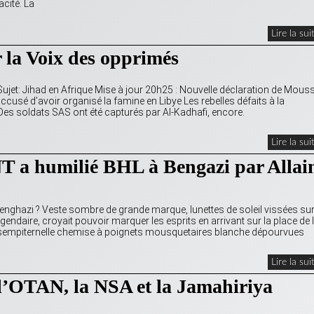
acité. La
Lire la sui
r la Voix des opprimés
ujet: Jihad en Afrique Mise à jour 20h25 : Nouvelle déclaration de Mous
ccusé d’avoir organisé la famine en Libye Les rebelles défaits à la
. Des soldats SAS ont été capturés par Al-Kadhafi, encore.
Lire la sui
 a humilié BHL à Bengazi par Allai
nghazi ? Veste sombre de grande marque, lunettes de soleil vissées sur
gendaire, croyait pouvoir marquer les esprits en arrivant sur la place de 
t sempiternelle chemise à poignets mousquetaires blanche dépourvues
Lire la sui
 l’OTAN, la NSA et la Jamahiriya