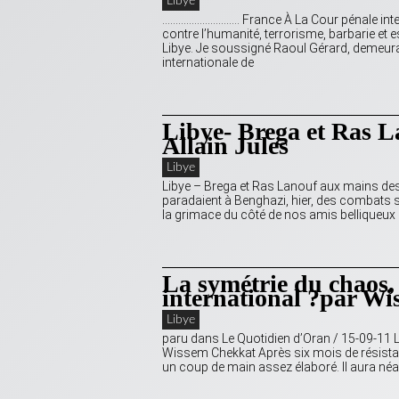
Libye
……………………….. France À La Cour pénale inter
contre l’humanité, terrorisme, barbarie et
Libye. Je soussigné Raoul Gérard, demeuran
internationale de
Libye- Brega et Ras L
Allain Jules
Libye
Libye – Brega et Ras Lanouf aux mains des
paradaient à Benghazi, hier, des combats s
la grimace du côté de nos amis belliqueux qu
La symétrie du chaos
international ?par W
Libye
paru dans Le Quotidien d’Oran / 15-09-11 
Wissem Chekkat Après six mois de résistanc
un coup de main assez élaboré. Il aura néa