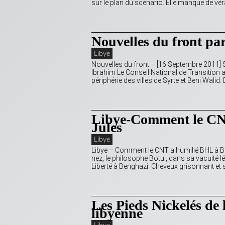
sur le plan du scénario. Elle manque de vér
Nouvelles du front pa
Libye
Nouvelles du front – [16 Septembre 2011] S
Ibrahim Le Conseil National de Transition a
périphérie des villes de Syrte et Beni Walid
Libye-Comment le CNT
Jules
Libye
Libye – Comment le CNT a humilié BHL à Be
nez, le philosophe Botul, dans sa vacuité lé
Liberté à Benghazi. Cheveux grisonnant e
Les Pieds Nickelés de
libyenne