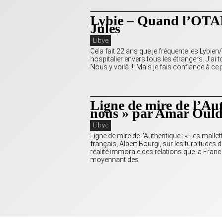
Lybie – Quand l’OTAN
Jules
Libye
Cela fait 22 ans que je fréquente les Lybie
hospitalier envers tous les étrangers. J’ai 
Nous y voilà !!! Mais je fais confiance à ce 
Ligne de mire de l’Aut
nous » par Amar Ould
Libye
Ligne de mire de l’Authentique : « Les mall
français, Albert Bourgi, sur les turpitudes
réalité immorale des relations que la Franc
moyennant des