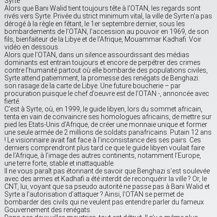
Syrte
Alors que Bani Walid tient toujours tête à l’OTAN, les regards sont
rivés vers Syrte. Privée du strict minimum vital, la ville de Syrte n’a pas
dérogé à la règle en fêtant, le 1er septembre dernier, sous les
bombardements de l’OTAN, l’accession au pouvoir en 1969, de son
fils, bienfaiteur de la Libye et de l’Afrique, Mouammar Kadhafi. Voir
vidéo en dessous.
Alors que l’OTAN, dans un silence assourdissant des médias
dominants est entrain toujours et encore de perpétrer des crimes
contre l’humanité partout où elle bombarde des populations civiles,
Syrte attend patiemment, la promesse des renégats de Benghazi:
son rasage de la carte de Libye. Une future boucherie – par
procuration puisque le chef d’oeuvre est de l’OTAN -, annoncée avec
fierté.
C’est à Syrte, où, en 1999, le guide libyen, lors du sommet africain,
tenta en vain de convaincre ses homologues africains, de mettre sur
pied les Etats-Unis d’Afrique, de créer une monnaie unique et former
une seule armée de 2 millions de soldats panafricains. Putain 12 ans
! Le visionnaire avait fait face à l’inconsistance des ses pairs. Ces
derniers comprendront plus tard ce que le guide libyen voulait faire
de l’Afrique, à l’image des autres continents, notamment l’Europe,
une terre forte, stable et inattaquable.
Il ne vous paraît pas étonnant de savoir que Benghazi s’est soulevée
avec des armes et Kadhafi a été interdit de reconquérir la ville ? Or, le
CNT, lui, voyant que sa pseudo autorité ne passe pas à Bani Walid et
Syrte a l’autorisation d’attaquer ? Ainsi, l’OTAN se permet de
bombarder des civils qui ne veulent pas entendre parler du fameux
Gouvernement des renégats.