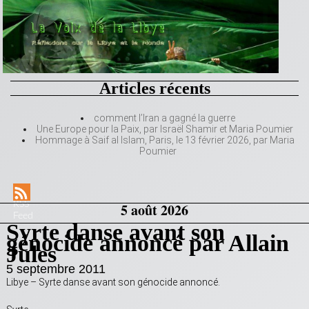
Articles récents
comment l’Iran a gagné la guerre
Une Europe pour la Paix, par Israël Shamir et Maria Poumier
Hommage à Saif al Islam, Paris, le 13 février 2026, par Maria
Poumier
RSS
5 août 2026
Feed
Syrte danse avant son
génocide annoncé par Allain
Jules
5 septembre 2011
Libye – Syrte danse avant son génocide annoncé.