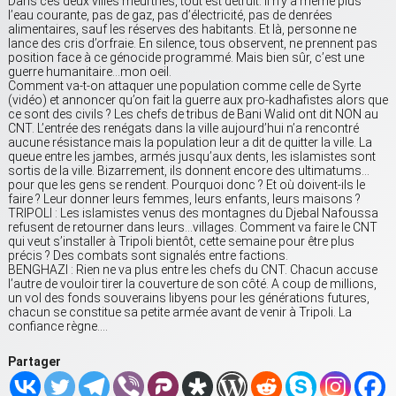
Dans ces deux villes meurtries, tout est détruit. Il n’y a même plus
l’eau courante, pas de gaz, pas d’électricité, pas de denrées
alimentaires, sauf les réserves des habitants. Et là, personne ne
lance des cris d’orfraie. En silence, tous observent, ne prennent pas
position face à ce génocide programmé. Mais bien sûr, c’est une
guerre humanitaire…mon oeil.
Comment va-t-on attaquer une population comme celle de Syrte
(vidéo) et annoncer qu’on fait la guerre aux pro-kadhafistes alors que
ce sont des civils ? Les chefs de tribus de Bani Walid ont dit NON au
CNT. L’entrée des renégats dans la ville aujourd’hui n’a rencontré
aucune résistance mais la population leur a dit de quitter la ville. La
queue entre les jambes, armés jusqu’aux dents, les islamistes sont
sortis de la ville. Bizarrement, ils donnent encore des ultimatums…
pour que les gens se rendent. Pourquoi donc ? Et où doivent-ils le
faire ? Leur donner leurs femmes, leurs enfants, leurs maisons ?
TRIPOLI : Les islamistes venus des montagnes du Djebal Nafoussa
refusent de retourner dans leurs…villages. Comment va faire le CNT
qui veut s’installer à Tripoli bientôt, cette semaine pour être plus
précis ? Des combats sont signalés entre factions.
BENGHAZI : Rien ne va plus entre les chefs du CNT. Chacun accuse
l’autre de vouloir tirer la couverture de son côté. A coup de millions,
un vol des fonds souverains libyens pour les générations futures,
chacun se constitue sa petite armée avant de venir à Tripoli. La
confiance règne….
Partager