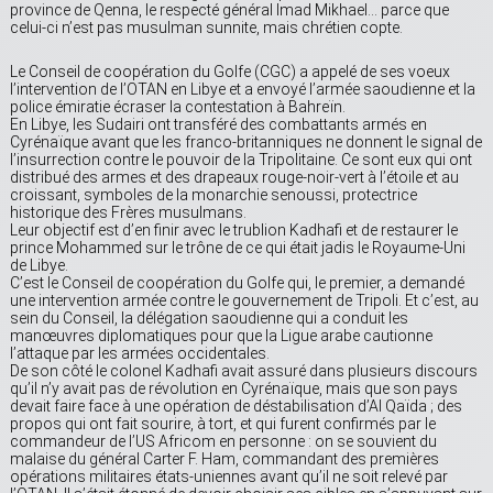
province de Qenna, le respecté général Imad Mikhael… parce que
celui-ci n’est pas musulman sunnite, mais chrétien copte.
Le Conseil de coopération du Golfe (CGC) a appelé de ses voeux
l’intervention de l’OTAN en Libye et a envoyé l’armée saoudienne et la
police émiratie écraser la contestation à Bahreïn.
En Libye, les Sudairi ont transféré des combattants armés en
Cyrénaïque avant que les franco-britanniques ne donnent le signal de
l’insurrection contre le pouvoir de la Tripolitaine. Ce sont eux qui ont
distribué des armes et des drapeaux rouge-noir-vert à l’étoile et au
croissant, symboles de la monarchie senoussi, protectrice
historique des Frères musulmans.
Leur objectif est d’en finir avec le trublion Kadhafi et de restaurer le
prince Mohammed sur le trône de ce qui était jadis le Royaume-Uni
de Libye.
C’est le Conseil de coopération du Golfe qui, le premier, a demandé
une intervention armée contre le gouvernement de Tripoli. Et c’est, au
sein du Conseil, la délégation saoudienne qui a conduit les
manœuvres diplomatiques pour que la Ligue arabe cautionne
l’attaque par les armées occidentales.
De son côté le colonel Kadhafi avait assuré dans plusieurs discours
qu’il n’y avait pas de révolution en Cyrénaïque, mais que son pays
devait faire face à une opération de déstabilisation d’Al Qaïda ; des
propos qui ont fait sourire, à tort, et qui furent confirmés par le
commandeur de l’US Africom en personne : on se souvient du
malaise du général Carter F. Ham, commandant des premières
opérations militaires états-uniennes avant qu’il ne soit relevé par