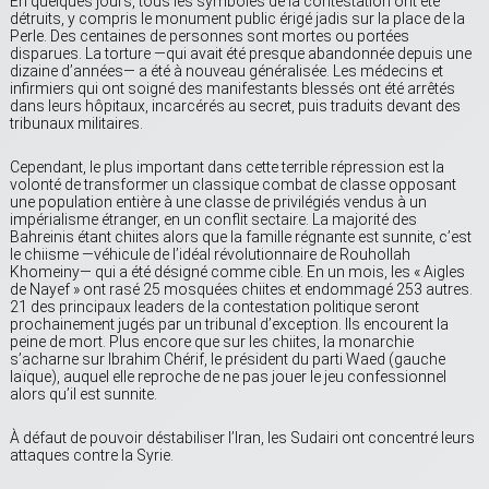
En quelques jours, tous les symboles de la contestation ont été
détruits, y compris le monument public érigé jadis sur la place de la
Perle. Des centaines de personnes sont mortes ou portées
disparues. La torture —qui avait été presque abandonnée depuis une
dizaine d’années— a été à nouveau généralisée. Les médecins et
infirmiers qui ont soigné des manifestants blessés ont été arrêtés
dans leurs hôpitaux, incarcérés au secret, puis traduits devant des
tribunaux militaires.
Cependant, le plus important dans cette terrible répression est la
volonté de transformer un classique combat de classe opposant
une population entière à une classe de privilégiés vendus à un
impérialisme étranger, en un conflit sectaire. La majorité des
Bahreinis étant chiites alors que la famille régnante est sunnite, c’est
le chiisme —véhicule de l’idéal révolutionnaire de Rouhollah
Khomeiny— qui a été désigné comme cible. En un mois, les « Aigles
de Nayef » ont rasé 25 mosquées chiites et endommagé 253 autres.
21 des principaux leaders de la contestation politique seront
prochainement jugés par un tribunal d’exception. Ils encourent la
peine de mort. Plus encore que sur les chiites, la monarchie
s’acharne sur Ibrahim Chérif, le président du parti Waed (gauche
laïque), auquel elle reproche de ne pas jouer le jeu confessionnel
alors qu’il est sunnite.
À défaut de pouvoir déstabiliser l’Iran, les Sudairi ont concentré leurs
attaques contre la Syrie.