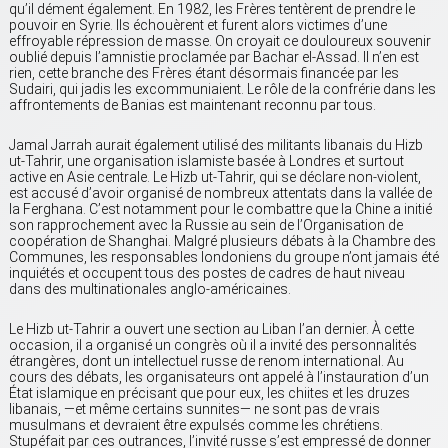
qu’il dément également. En 1982, les Frères tentèrent de prendre le
pouvoir en Syrie. Ils échouèrent et furent alors victimes d’une
effroyable répression de masse. On croyait ce douloureux souvenir
oublié depuis l’amnistie proclamée par Bachar el-Assad. Il n’en est
rien, cette branche des Frères étant désormais financée par les
Sudairi, qui jadis les excommuniaient. Le rôle de la confrérie dans les
affrontements de Banias est maintenant reconnu par tous.
Jamal Jarrah aurait également utilisé des militants libanais du Hizb
ut-Tahrir, une organisation islamiste basée à Londres et surtout
active en Asie centrale. Le Hizb ut-Tahrir, qui se déclare non-violent,
est accusé d’avoir organisé de nombreux attentats dans la vallée de
la Ferghana. C’est notamment pour le combattre que la Chine a initié
son rapprochement avec la Russie au sein de l’Organisation de
coopération de Shanghai. Malgré plusieurs débats à la Chambre des
Communes, les responsables londoniens du groupe n’ont jamais été
inquiétés et occupent tous des postes de cadres de haut niveau
dans des multinationales anglo-américaines.
Le Hizb ut-Tahrir a ouvert une section au Liban l’an dernier. À cette
occasion, il a organisé un congrès où il a invité des personnalités
étrangères, dont un intellectuel russe de renom international. Au
cours des débats, les organisateurs ont appelé à l’instauration d’un
État islamique en précisant que pour eux, les chiites et les druzes
libanais, —et même certains sunnites— ne sont pas de vrais
musulmans et devraient être expulsés comme les chrétiens.
Stupéfait par ces outrances, l’invité russe s’est empressé de donner