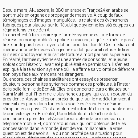
Depuis mars, Al-Jazeera, la BBC en arabe et France24 en arabe se
sont mués en organe de propagande massive. À coup de faux
témoignages et d’images manipulées, ils relatent des événements
fabriqués pour plaquer sur la République syrienne les stéréotypes du
régime tunisien de Ben Ali.
Ils cherchent à faire croire que l’armée syrienne est une force de
répression comparable à la police tunisienne, et qu’elle n’hésite pas à
tirer sur de paisibles citoyens luttant pour leur liberté. Ces médias ont
même annoncé le décès d’un jeune soldat qui aurait refusé de tirer
sur ses concitoyens et aurait été torturé à mort par ses supérieurs.
En réalité, l’armée syrienne est une armée de conscrits, et le jeune
soldat dont l’état-civil avait été publié était en permission. Il s’en est
expliqué à la télévision syrienne où il a affirmé sa volonté de défendre
son pays face aux mercenaires étrangers.
Ou encore, ces chaînes satellitaires ont essayé de présenter
plusieurs personnalités syriennes comme des profiteurs, à l’instar
de la belle-famille de Ben Ali. Elles ont concentré leurs critiques sur
Rami Makhlouf, l’homme le plus riche du pays, qui est un cousin du
président el-Assad. Elles ont prétendu que, sur le modèle tunisien, il
exigeait des parts dans toutes les sociétés étrangères désirant
s’implanter au pays. C’est absolument infondé et inimaginable dans
le contexte syrien. En réalité, Rami Makhlouf a bénéficié de la
confiance du président el-Assad pour obtenir la concession du
téléphone mobile. Et, comme tous ceux qui ont obtenus de telles
concessions dans le monde, il est devenu milliardaire. La vraie
question est de savoir s’il a ou non profité de sa situation pour