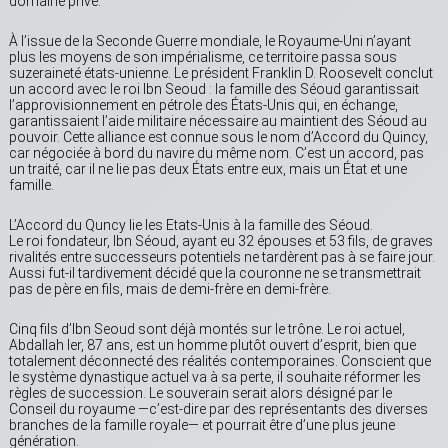
domaine privé.
À l’issue de la Seconde Guerre mondiale, le Royaume-Uni n’ayant
plus les moyens de son impérialisme, ce territoire passa sous
suzeraineté états-unienne. Le président Franklin D. Roosevelt conclut
un accord avec le roi Ibn Seoud : la famille des Séoud garantissait
l’approvisionnement en pétrole des États-Unis qui, en échange,
garantissaient l’aide militaire nécessaire au maintient des Séoud au
pouvoir. Cette alliance est connue sous le nom d’Accord du Quincy,
car négociée à bord du navire du même nom. C’est un accord, pas
un traité, car il ne lie pas deux États entre eux, mais un État et une
famille.
L’Accord du Quncy lie les Etats-Unis à la famille des Séoud.
Le roi fondateur, Ibn Séoud, ayant eu 32 épouses et 53 fils, de graves
rivalités entre successeurs potentiels ne tardèrent pas à se faire jour.
Aussi fut-il tardivement décidé que la couronne ne se transmettrait
pas de père en fils, mais de demi-frère en demi-frère.
Cinq fils d’Ibn Seoud sont déjà montés sur le trône. Le roi actuel,
Abdallah Ier, 87 ans, est un homme plutôt ouvert d’esprit, bien que
totalement déconnecté des réalités contemporaines. Conscient que
le système dynastique actuel va à sa perte, il souhaite réformer les
règles de succession. Le souverain serait alors désigné par le
Conseil du royaume —c’est-dire par des représentants des diverses
branches de la famille royale— et pourrait être d’une plus jeune
génération.