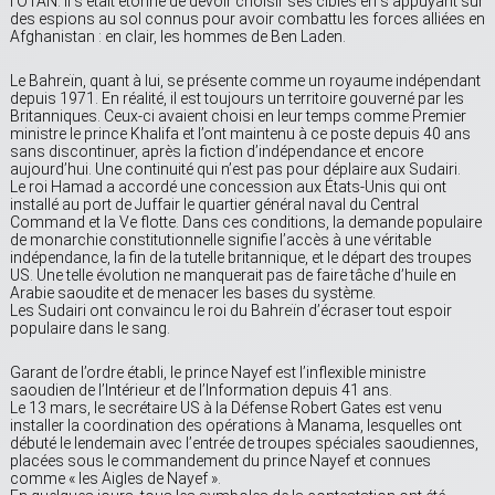
l’OTAN. Il s’était étonné de devoir choisir ses cibles en s’appuyant sur
des espions au sol connus pour avoir combattu les forces alliées en
Afghanistan : en clair, les hommes de Ben Laden.
Le Bahreïn, quant à lui, se présente comme un royaume indépendant
depuis 1971. En réalité, il est toujours un territoire gouverné par les
Britanniques. Ceux-ci avaient choisi en leur temps comme Premier
ministre le prince Khalifa et l’ont maintenu à ce poste depuis 40 ans
sans discontinuer, après la fiction d’indépendance et encore
aujourd’hui. Une continuité qui n’est pas pour déplaire aux Sudairi.
Le roi Hamad a accordé une concession aux États-Unis qui ont
installé au port de Juffair le quartier général naval du Central
Command et la Ve flotte. Dans ces conditions, la demande populaire
de monarchie constitutionnelle signifie l’accès à une véritable
indépendance, la fin de la tutelle britannique, et le départ des troupes
US. Une telle évolution ne manquerait pas de faire tâche d’huile en
Arabie saoudite et de menacer les bases du système.
Les Sudairi ont convaincu le roi du Bahreïn d’écraser tout espoir
populaire dans le sang.
Garant de l’ordre établi, le prince Nayef est l’inflexible ministre
saoudien de l’Intérieur et de l’Information depuis 41 ans.
Le 13 mars, le secrétaire US à la Défense Robert Gates est venu
installer la coordination des opérations à Manama, lesquelles ont
débuté le lendemain avec l’entrée de troupes spéciales saoudiennes,
placées sous le commandement du prince Nayef et connues
comme « les Aigles de Nayef ».