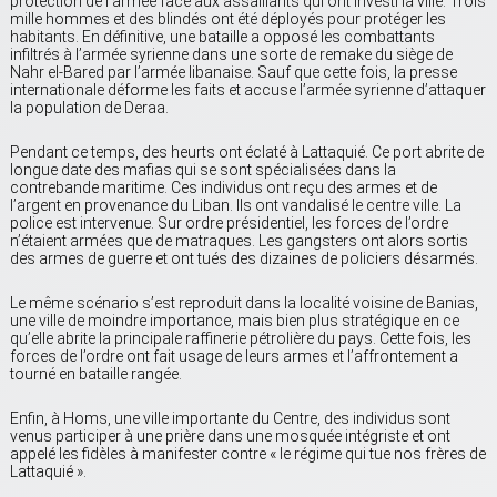
protection de l’armée face aux assaillants qui ont investi la ville. Trois
mille hommes et des blindés ont été déployés pour protéger les
habitants. En définitive, une bataille a opposé les combattants
infiltrés à l’armée syrienne dans une sorte de remake du siège de
Nahr el-Bared par l’armée libanaise. Sauf que cette fois, la presse
internationale déforme les faits et accuse l’armée syrienne d’attaquer
la population de Deraa.
Pendant ce temps, des heurts ont éclaté à Lattaquié. Ce port abrite de
longue date des mafias qui se sont spécialisées dans la
contrebande maritime. Ces individus ont reçu des armes et de
l’argent en provenance du Liban. Ils ont vandalisé le centre ville. La
police est intervenue. Sur ordre présidentiel, les forces de l’ordre
n’étaient armées que de matraques. Les gangsters ont alors sortis
des armes de guerre et ont tués des dizaines de policiers désarmés.
Le même scénario s’est reproduit dans la localité voisine de Banias,
une ville de moindre importance, mais bien plus stratégique en ce
qu’elle abrite la principale raffinerie pétrolière du pays. Cette fois, les
forces de l’ordre ont fait usage de leurs armes et l’affrontement a
tourné en bataille rangée.
Enfin, à Homs, une ville importante du Centre, des individus sont
venus participer à une prière dans une mosquée intégriste et ont
appelé les fidèles à manifester contre « le régime qui tue nos frères de
Lattaquié ».