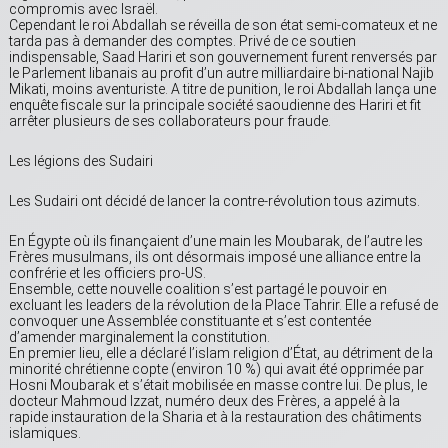
compromis avec Israël.
Cependant le roi Abdallah se réveilla de son état semi-comateux et ne
tarda pas à demander des comptes. Privé de ce soutien
indispensable, Saad Hariri et son gouvernement furent renversés par
le Parlement libanais au profit d’un autre milliardaire bi-national Najib
Mikati, moins aventuriste. A titre de punition, le roi Abdallah lança une
enquête fiscale sur la principale société saoudienne des Hariri et fit
arrêter plusieurs de ses collaborateurs pour fraude.
Les légions des Sudairi
Les Sudairi ont décidé de lancer la contre-révolution tous azimuts.
En Égypte où ils finançaient d’une main les Moubarak, de l’autre les
Frères musulmans, ils ont désormais imposé une alliance entre la
confrérie et les officiers pro-US.
Ensemble, cette nouvelle coalition s’est partagé le pouvoir en
excluant les leaders de la révolution de la Place Tahrir. Elle a refusé de
convoquer une Assemblée constituante et s’est contentée
d’amender marginalement la constitution.
En premier lieu, elle a déclaré l’islam religion d’État, au détriment de la
minorité chrétienne copte (environ 10 %) qui avait été opprimée par
Hosni Moubarak et s’était mobilisée en masse contre lui. De plus, le
docteur Mahmoud Izzat, numéro deux des Frères, a appelé à la
rapide instauration de la Sharia et à la restauration des châtiments
islamiques.