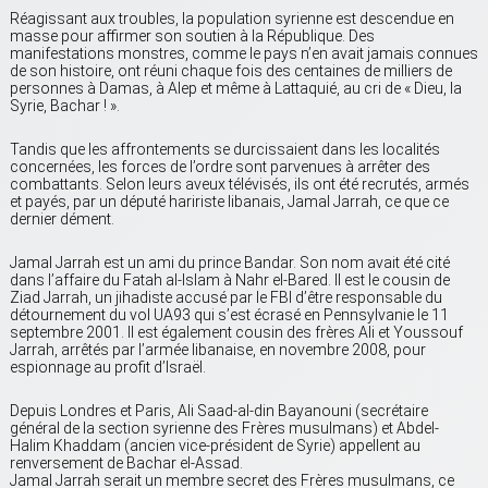
Réagissant aux troubles, la population syrienne est descendue en
masse pour affirmer son soutien à la République. Des
manifestations monstres, comme le pays n’en avait jamais connues
de son histoire, ont réuni chaque fois des centaines de milliers de
personnes à Damas, à Alep et même à Lattaquié, au cri de « Dieu, la
Syrie, Bachar ! ».
Tandis que les affrontements se durcissaient dans les localités
concernées, les forces de l’ordre sont parvenues à arrêter des
combattants. Selon leurs aveux télévisés, ils ont été recrutés, armés
et payés, par un député haririste libanais, Jamal Jarrah, ce que ce
dernier dément.
Jamal Jarrah est un ami du prince Bandar. Son nom avait été cité
dans l’affaire du Fatah al-Islam à Nahr el-Bared. Il est le cousin de
Ziad Jarrah, un jihadiste accusé par le FBI d’être responsable du
détournement du vol UA93 qui s’est écrasé en Pennsylvanie le 11
septembre 2001. Il est également cousin des frères Ali et Youssouf
Jarrah, arrêtés par l’armée libanaise, en novembre 2008, pour
espionnage au profit d’Israël.
Depuis Londres et Paris, Ali Saad-al-din Bayanouni (secrétaire
général de la section syrienne des Frères musulmans) et Abdel-
Halim Khaddam (ancien vice-président de Syrie) appellent au
renversement de Bachar el-Assad.
Jamal Jarrah serait un membre secret des Frères musulmans, ce