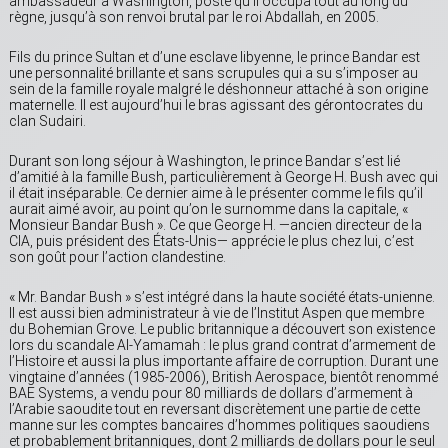
ambassadeur à Washington, poste qu’il occupa tout au long du
règne, jusqu’à son renvoi brutal par le roi Abdallah, en 2005.
Fils du prince Sultan et d’une esclave libyenne, le prince Bandar est
une personnalité brillante et sans scrupules qui a su s’imposer au
sein de la famille royale malgré le déshonneur attaché à son origine
maternelle. Il est aujourd’hui le bras agissant des gérontocrates du
clan Sudairi.
Durant son long séjour à Washington, le prince Bandar s’est lié
d’amitié à la famille Bush, particulièrement à George H. Bush avec qui
il était inséparable. Ce dernier aime à le présenter comme le fils qu’il
aurait aimé avoir, au point qu’on le surnomme dans la capitale, «
Monsieur Bandar Bush ». Ce que George H. —ancien directeur de la
CIA, puis président des États-Unis— apprécie le plus chez lui, c’est
son goût pour l’action clandestine.
« Mr. Bandar Bush » s’est intégré dans la haute société états-unienne.
Il est aussi bien administrateur à vie de l’Institut Aspen que membre
du Bohemian Grove. Le public britannique a découvert son existence
lors du scandale Al-Yamamah : le plus grand contrat d’armement de
l’Histoire et aussi la plus importante affaire de corruption. Durant une
vingtaine d’années (1985-2006), British Aerospace, bientôt renommé
BAE Systems, a vendu pour 80 milliards de dollars d’armement à
l’Arabie saoudite tout en reversant discrètement une partie de cette
manne sur les comptes bancaires d’hommes politiques saoudiens
et probablement britanniques, dont 2 milliards de dollars pour le seul