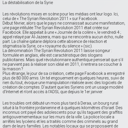
La déstabilisation de la Syrie
Les révolutions mises en scène pour les médias ont leur logo. Ici,
celui de « The Syrian Revolution 2011 » sur Facebook. .
Début février, alors que le pays ne connaissait aucune manifestation,
une page intitulée The Syrian Revolution 2011 était créée sur
Facebook. Elle appelait à une « Journée de la colère », le vendredi 4 ;
appel relayé par Al-Jazeera, mais qui ne rencontra aucun écho, nulle
part. La chaîne qatarie déplora cette absence de réaction et
stigmatisa la Syrie, ce « royaume du silence » (sic).
La dénomination The Syrian Revolution 2011 laisse songeur :
formulée en anglais, elle est caractéristique des slogans
publicitaires. Mais quel révolutionnaire authentique penserait que s’il
ne parvient pas à réaliser son idéal en 2011, il rentrera se coucher à
la maison ?
Plus étrange, le jour de sa création, cette page Facebook a enregistré
plus de 80 000 amis. Un tel engouement en quelques heures, suivi de
rien du tout, évoque une manipulation réalisée avec des logiciels de
création de comptes. D’autant que les Syriens ont un usage modéré
d’Internet et n’ont accès à l’ADSL que depuis le 1er janvier.
Les troubles ont débuté un mois plus tard à Deraa, un bourg rural
situé à la frontière jordanienne et à quelques kilomètres d’Israël. Des
inconnus ont payé des adolescents pour qu’ils taguent des graffitis
antigouvernementaux sur les murs de la ville. La police locale a
arrêtés les lycéens et les a traités comme des criminels au grand
dam de leurs familles. Les notables locaux qui se proposaient de