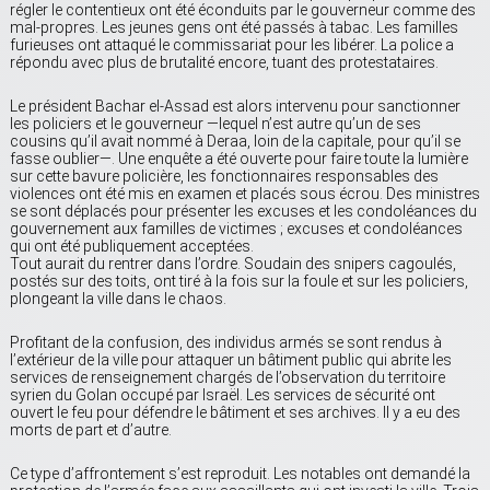
régler le contentieux ont été éconduits par le gouverneur comme des
mal-propres. Les jeunes gens ont été passés à tabac. Les familles
furieuses ont attaqué le commissariat pour les libérer. La police a
répondu avec plus de brutalité encore, tuant des protestataires.
Le président Bachar el-Assad est alors intervenu pour sanctionner
les policiers et le gouverneur —lequel n’est autre qu’un de ses
cousins qu’il avait nommé à Deraa, loin de la capitale, pour qu’il se
fasse oublier—. Une enquête a été ouverte pour faire toute la lumière
sur cette bavure policière, les fonctionnaires responsables des
violences ont été mis en examen et placés sous écrou. Des ministres
se sont déplacés pour présenter les excuses et les condoléances du
gouvernement aux familles de victimes ; excuses et condoléances
qui ont été publiquement acceptées.
Tout aurait du rentrer dans l’ordre. Soudain des snipers cagoulés,
postés sur des toits, ont tiré à la fois sur la foule et sur les policiers,
plongeant la ville dans le chaos.
Profitant de la confusion, des individus armés se sont rendus à
l’extérieur de la ville pour attaquer un bâtiment public qui abrite les
services de renseignement chargés de l’observation du territoire
syrien du Golan occupé par Israël. Les services de sécurité ont
ouvert le feu pour défendre le bâtiment et ses archives. Il y a eu des
morts de part et d’autre.
Ce type d’affrontement s’est reproduit. Les notables ont demandé la