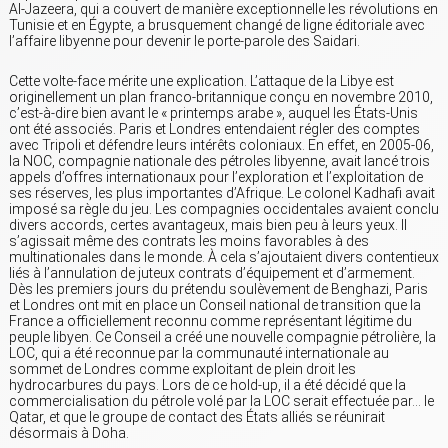
Al-Jazeera, qui a couvert de manière exceptionnelle les révolutions en
Tunisie et en Égypte, a brusquement changé de ligne éditoriale avec
l’affaire libyenne pour devenir le porte-parole des Saidari.
Cette volte-face mérite une explication. L’attaque de la Libye est
originellement un plan franco-britannique conçu en novembre 2010,
c’est-à-dire bien avant le « printemps arabe », auquel les États-Unis
ont été associés. Paris et Londres entendaient régler des comptes
avec Tripoli et défendre leurs intérêts coloniaux. En effet, en 2005-06,
la NOC, compagnie nationale des pétroles libyenne, avait lancé trois
appels d’offres internationaux pour l’exploration et l’exploitation de
ses réserves, les plus importantes d’Afrique. Le colonel Kadhafi avait
imposé sa règle du jeu. Les compagnies occidentales avaient conclu
divers accords, certes avantageux, mais bien peu à leurs yeux. Il
s’agissait même des contrats les moins favorables à des
multinationales dans le monde. À cela s’ajoutaient divers contentieux
liés à l’annulation de juteux contrats d’équipement et d’armement.
Dès les premiers jours du prétendu soulèvement de Benghazi, Paris
et Londres ont mit en place un Conseil national de transition que la
France a officiellement reconnu comme représentant légitime du
peuple libyen. Ce Conseil a créé une nouvelle compagnie pétrolière, la
LOC, qui a été reconnue par la communauté internationale au
sommet de Londres comme exploitant de plein droit les
hydrocarbures du pays. Lors de ce hold-up, il a été décidé que la
commercialisation du pétrole volé par la LOC serait effectuée par… le
Qatar, et que le groupe de contact des États alliés se réunirait
désormais à Doha.