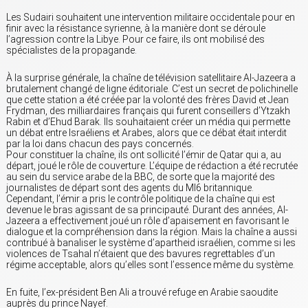
Les Sudairi souhaitent une intervention militaire occidentale pour en
finir avec la résistance syrienne, à la manière dont se déroule
l’agression contre la Libye. Pour ce faire, ils ont mobilisé des
spécialistes de la propagande.
À la surprise générale, la chaîne de télévision satellitaire Al-Jazeera a
brutalement changé de ligne éditoriale. C’est un secret de polichinelle
que cette station a été créée par la volonté des frères David et Jean
Frydman, des milliardaires français qui furent conseillers d’Ytzakh
Rabin et d’Ehud Barak. Ils souhaitaient créer un média qui permette
un débat entre Israéliens et Arabes, alors que ce débat était interdit
par la loi dans chacun des pays concernés.
Pour constituer la chaîne, ils ont sollicité l’émir de Qatar qui a, au
départ, joué le rôle de couverture. L’équipe de rédaction a été recrutée
au sein du service arabe de la BBC, de sorte que la majorité des
journalistes de départ sont des agents du MI6 britannique.
Cependant, l’émir a pris le contrôle politique de la chaîne qui est
devenue le bras agissant de sa principauté. Durant des années, Al-
Jazeera a effectivement joué un rôle d’apaisement en favorisant le
dialogue et la compréhension dans la région. Mais la chaîne a aussi
contribué à banaliser le système d’apartheid israélien, comme si les
violences de Tsahal n’étaient que des bavures regrettables d’un
régime acceptable, alors qu’elles sont l’essence même du système.
En fuite, l’ex-président Ben Ali a trouvé refuge en Arabie saoudite
auprès du prince Nayef.