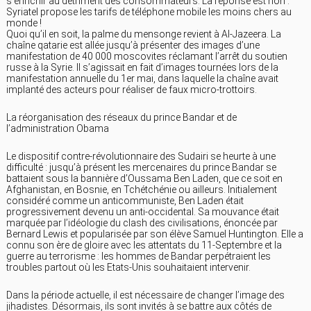
s’enrichir au détriment des consommateurs. La réponse est non :
Syriatel propose les tarifs de téléphone mobile les moins chers au
monde !
Quoi qu’il en soit, la palme du mensonge revient à Al-Jazeera. La
chaîne qatarie est allée jusqu’à présenter des images d’une
manifestation de 40 000 moscovites réclamant l’arrêt du soutien
russe à la Syrie. Il s’agissait en fait d’images tournées lors de la
manifestation annuelle du 1er mai, dans laquelle la chaîne avait
implanté des acteurs pour réaliser de faux micro-trottoirs.
La réorganisation des réseaux du prince Bandar et de
l’administration Obama
Le dispositif contre-révolutionnaire des Sudairi se heurte à une
difficulté : jusqu’à présent les mercenaires du prince Bandar se
battaient sous la bannière d’Oussama Ben Laden, que ce soit en
Afghanistan, en Bosnie, en Tchétchénie ou ailleurs. Initialement
considéré comme un anticommuniste, Ben Laden était
progressivement devenu un anti-occidental. Sa mouvance était
marquée par l’idéologie du clash des civilisations, énoncée par
Bernard Lewis et popularisée par son élève Samuel Huntington. Elle a
connu son ère de gloire avec les attentats du 11-Septembre et la
guerre au terrorisme : les hommes de Bandar perpétraient les
troubles partout où les Etats-Unis souhaitaient intervenir.
Dans la période actuelle, il est nécessaire de changer l’image des
jihadistes. Désormais, ils sont invités à se battre aux côtés de