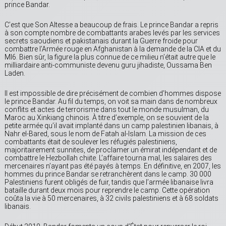
prince Bandar.
C’est que Son Altesse a beaucoup de frais. Le prince Bandar a repris
à son compte nombre de combattants arabes levés par les services
secrets saoudiens et pakistanais durant la Guerre froide pour
combattre l’Armée rouge en Afghanistan à la demande de la CIA et du
MI6. Bien sûr, la figure la plus connue de ce milieu n’était autre que le
milliardaire anti-communiste devenu guru jihadiste, Oussama Ben
Laden.
Il est impossible de dire précisément de combien d’hommes dispose
le prince Bandar. Au fil du temps, on voit sa main dans de nombreux
conflits et actes de terrorisme dans tout le monde musulman, du
Maroc au Xinkiang chinois. À titre d’exemple, on se souvient de la
petite armée qu’il avait implanté dans un camp palestinien libanais, à
Nahr el-Bared, sous le nom de Fatah al-Islam. La mission de ces
combattants était de soulever les réfugiés palestiniens,
majoritairement sunnites, de proclamer un émirat indépendant et de
combattre le Hezbollah chiite. L’affaire tourna mal, les salaires des
mercenaires n’ayant pas été payés à temps. En définitive, en 2007, les
hommes du prince Bandar se retranchèrent dans le camp. 30 000
Palestiniens furent obligés de fuir, tandis que l’armée libanaise livra
bataille durant deux mois pour reprendre le camp. Cette opération
coûta la vie à 50 mercenaires, à 32 civils palestiniens et à 68 soldats
libanais.