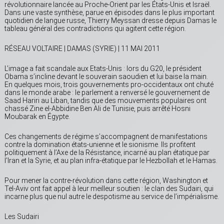
révolutionnaire lancée au Proche-Orient par les États-Unis et Israël.
Dans une vaste synthèse, parue en épisodes dans le plus important
quotidien de langue russe, Thierry Meyssan dresse depuis Damas le
tableau général des contradictions qui agitent cette région.
RÉSEAU VOLTAIRE | DAMAS (SYRIE) | 11 MAI 2011
L’image a fait scandale aux Etats-Unis : lors du G20, le président
Obama s’incline devant le souverain saoudien et lui baise la main.
En quelques mois, trois gouvernements pro-occidentaux ont chuté
dans le monde arabe : le parlement a renversé le gouvernement de
Saad Hariri au Liban, tandis que des mouvements populaires ont
chassé Zine el-Abbidine Ben Ali de Tunisie, puis arrêté Hosni
Moubarak en Égypte.
Ces changements de régime s’accompagnent de manifestations
contre la domination états-unienne et le sionisme. Ils profitent
politiquement à l’Axe de la Résistance, incarné au plan étatique par
l’Iran et la Syrie, et au plan infra-étatique par le Hezbollah et le Hamas.
Pour mener la contre-révolution dans cette région, Washington et
Tel-Aviv ont fait appel à leur meilleur soutien : le clan des Sudairi, qui
incarne plus que nul autre le despotisme au service de l’impérialisme.
Les Sudairi