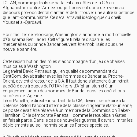
l’OTAN, comme jadis ils se battaient aux côtés de la CIA en
Afghanistan contre l’Armée rouge. Il convient donc de revenir au
discours pro-occidental d’antan et de lui trouver une autre substance
que l’anti-communisme. Ce sera le travail idéologique du cheik
Youssef al-Qardawi.
Pour faciliter ce relookage, Washington a annoncé la mort officielle
d’Oussama Ben Laden. Cette figure tutélaire disparue, les
mercenaires du prince Bandar peuvent être mobilisés sous une
nouvelle bannière.
Cette redistribution des rôles s’accompagne d’un jeu de chaises
musicales à Washington.
Le général David Petraeus qui, en qualité de commandant du
CentCom, devait traiter avec les hommes de Bandar au Proche-
Orient, devient directeur de la CIA. Il faut donc s’attendre à un retrait
accéléré des troupes de l’OTAN hors d’Afghanistan et à un
engagement accru des hommes de Bandar dans les opérations
secrètes de l’Agence.
Léon Panetta, le directeur sortant de la CIA, devient secrétaire à la
Défense. Selon l’accord interne de la classe dirigeante états-unienne,
ce poste devait être réservé à un membre de la Commission Baker-
Hamilton. Or le démocrate Panetta —comme le républicain Gates—
en faisait partie. Dans le cas de nouvelles guerres, il devrait limiter les
déploiements au sol, hormis pour les Forces spéciales.