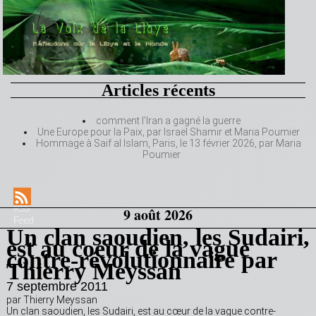
Articles récents
comment l’Iran a gagné la guerre
Une Europe pour la Paix, par Israël Shamir et Maria Poumier
Hommage à Saif al Islam, Paris, le 13 février 2026, par Maria
Poumier
RSS
9 août 2026
Feed
Un clan saoudien, les Sudairi,
est au coeur de la vague
contre-révolutionnaire par
Thierry Meyssan
7 septembre 2011
par Thierry Meyssan
Un clan saoudien, les Sudairi, est au cœur de la vague contre-