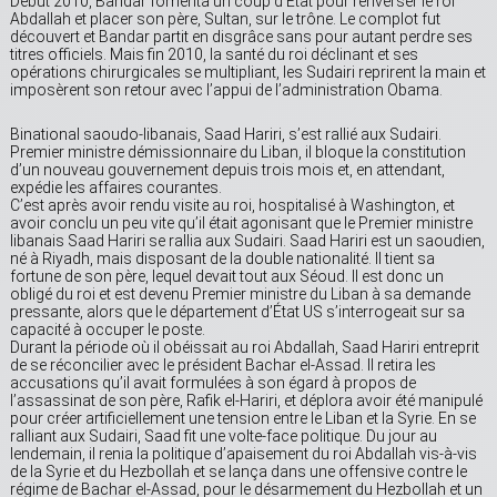
Début 2010, Bandar fomenta un coup d’État pour renverser le roi
Abdallah et placer son père, Sultan, sur le trône. Le complot fut
découvert et Bandar partit en disgrâce sans pour autant perdre ses
titres officiels. Mais fin 2010, la santé du roi déclinant et ses
opérations chirurgicales se multipliant, les Sudairi reprirent la main et
imposèrent son retour avec l’appui de l’administration Obama.
Binational saoudo-libanais, Saad Hariri, s’est rallié aux Sudairi.
Premier ministre démissionnaire du Liban, il bloque la constitution
d’un nouveau gouvernement depuis trois mois et, en attendant,
expédie les affaires courantes.
C’est après avoir rendu visite au roi, hospitalisé à Washington, et
avoir conclu un peu vite qu’il était agonisant que le Premier ministre
libanais Saad Hariri se rallia aux Sudairi. Saad Hariri est un saoudien,
né à Riyadh, mais disposant de la double nationalité. Il tient sa
fortune de son père, lequel devait tout aux Séoud. Il est donc un
obligé du roi et est devenu Premier ministre du Liban à sa demande
pressante, alors que le département d’État US s’interrogeait sur sa
capacité à occuper le poste.
Durant la période où il obéissait au roi Abdallah, Saad Hariri entreprit
de se réconcilier avec le président Bachar el-Assad. Il retira les
accusations qu’il avait formulées à son égard à propos de
l’assassinat de son père, Rafik el-Hariri, et déplora avoir été manipulé
pour créer artificiellement une tension entre le Liban et la Syrie. En se
ralliant aux Sudairi, Saad fit une volte-face politique. Du jour au
lendemain, il renia la politique d’apaisement du roi Abdallah vis-à-vis
de la Syrie et du Hezbollah et se lança dans une offensive contre le
régime de Bachar el-Assad, pour le désarmement du Hezbollah et un