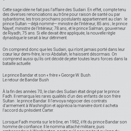
Cette sage idée ne fait pas l’affaire des Sudairi. En effet, compte tenu
des diverses renonciations au trône pour raison de santé ou par
sybaritisme, les trois prochains postulants appartiennent au clan : le
prince Sultan —déjà nommé— ministre de l’Intérieur, 85 ans ; le prince
Nayef, ministre de l’Intérieur, 78 ans, et le prince Salman, gouverneur
de Riyadh, 75 ans. Si elle devait être appliquée, la nouvelle règle
dynastique le serait à leur détriment.
On comprend donc que les Sudairi, qui n’ont jamais porté dans leur
cœur leur demi-frère, le roi Abdallah, le haïssent désormais. On
comprend aussi qu’ils ont décidé de jeter toutes leurs forces dans la
bataille actuelle.
Le prince Bandar et son « frère » George W. Bush.
Le retour de Bandar Bush
À la fin des années 70, le clan des Sudairi était dirigé par le prince
Fadh. Il remarqua les rares qualités d’un des enfants de son frère
Sultan : le prince Bandar. Il l’envoya négocier des contrats
d’armement à Washington et apprécia la manière dont il acheta
l’accord du président Carter.
Lorsque Fadh monta sur le trône, en 1982, il fit du prince Bandar son
homme de confiance. Il le nomma attaché militaire, puis