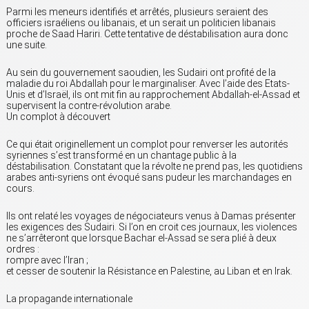
Parmi les meneurs identifiés et arrêtés, plusieurs seraient des
officiers israéliens ou libanais, et un serait un politicien libanais
proche de Saad Hariri. Cette tentative de déstabilisation aura donc
une suite.
Au sein du gouvernement saoudien, les Sudairi ont profité de la
maladie du roi Abdallah pour le marginaliser. Avec l’aide des Etats-
Unis et d’Israël, ils ont mit fin au rapprochement Abdallah-el-Assad et
supervisent la contre-révolution arabe.
Un complot à découvert
Ce qui était originellement un complot pour renverser les autorités
syriennes s’est transformé en un chantage public à la
déstabilisation. Constatant que la révolte ne prend pas, les quotidiens
arabes anti-syriens ont évoqué sans pudeur les marchandages en
cours.
Ils ont relaté les voyages de négociateurs venus à Damas présenter
les exigences des Sudairi. Si l’on en croit ces journaux, les violences
ne s’arrêteront que lorsque Bachar el-Assad se sera plié à deux
ordres :
rompre avec l’Iran ;
et cesser de soutenir la Résistance en Palestine, au Liban et en Irak.
La propagande internationale