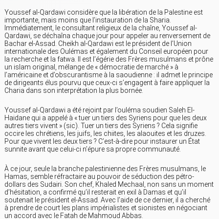
Youssef al-Qardawi considère que la libération de la Palestine est
importante, mais moins que l’instauration de la Sharia.
Immédiatement, le consultant religieux de la chaîne, Youssef al-
Qardawi, se déchaîna chaque jour pour appeler au renversement de
Bachar el-Assad. Cheikh al-Qardawi est le président de l’Union
internationale des Oulémas et également du Conseil européen pour
la recherche et la fatwa. Il est l’égérie des Frères musulmans et prône
un islam original, mélange de « démocratie de marché » à
l’américaine et d’obscurantisme à la saoudienne : il admet le principe
de dirigeants élus pourvu que ceux-ci s’engagent à faire appliquer la
Charia dans son interprétation la plus bornée.
Youssef al-Qardawi a été rejoint par l’ouléma soudien Saleh El-
Haidane qui a appelé à « tuer un tiers des Syriens pour que les deux
autres tiers vivent » (sic). Tuer un tiers des Syriens ? Cela signifie
occire les chrétiens, les juifs, les chiites, les alaouites et les druzes.
Pour que vivent les deux tiers ? C’est-à-dire pour instaurer un État
sunnite avant que celui-ci n’épure sa propre communauté.
À ce jour, seule la branche palestinienne des Frères musulmans, le
Hamas, semble réfractaire au pouvoir de séduction des pétro-
dollars des Sudairi. Son chef, Khaled Mechaal, non sans un moment
d’hésitation, a confirmé qu’il resterait en exil à Damas et qu’il
soutenait le président el-Assad. Avec l’aide de ce dernier, il a cherché
à prendre de court les plans impérialistes et sionistes en négociant
un accord avec le Fatah de Mahmoud Abbas.