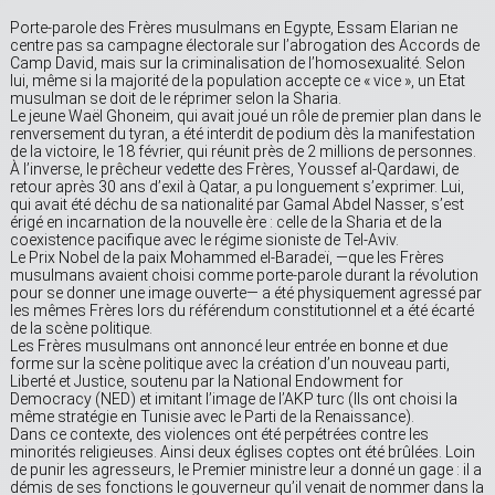
Porte-parole des Frères musulmans en Egypte, Essam Elarian ne
centre pas sa campagne électorale sur l’abrogation des Accords de
Camp David, mais sur la criminalisation de l’homosexualité. Selon
lui, même si la majorité de la population accepte ce « vice », un Etat
musulman se doit de le réprimer selon la Sharia.
Le jeune Waël Ghoneim, qui avait joué un rôle de premier plan dans le
renversement du tyran, a été interdit de podium dès la manifestation
de la victoire, le 18 février, qui réunit près de 2 millions de personnes.
À l’inverse, le prêcheur vedette des Frères, Youssef al-Qardawi, de
retour après 30 ans d’exil à Qatar, a pu longuement s’exprimer. Lui,
qui avait été déchu de sa nationalité par Gamal Abdel Nasser, s’est
érigé en incarnation de la nouvelle ère : celle de la Sharia et de la
coexistence pacifique avec le régime sioniste de Tel-Aviv.
Le Prix Nobel de la paix Mohammed el-Baradeï, —que les Frères
musulmans avaient choisi comme porte-parole durant la révolution
pour se donner une image ouverte— a été physiquement agressé par
les mêmes Frères lors du référendum constitutionnel et a été écarté
de la scène politique.
Les Frères musulmans ont annoncé leur entrée en bonne et due
forme sur la scène politique avec la création d’un nouveau parti,
Liberté et Justice, soutenu par la National Endowment for
Democracy (NED) et imitant l’image de l’AKP turc (Ils ont choisi la
même stratégie en Tunisie avec le Parti de la Renaissance).
Dans ce contexte, des violences ont été perpétrées contre les
minorités religieuses. Ainsi deux églises coptes ont été brûlées. Loin
de punir les agresseurs, le Premier ministre leur a donné un gage : il a
démis de ses fonctions le gouverneur qu’il venait de nommer dans la