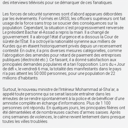
des interviews télévisés pour se démarquer de ces fanatiques.
Les forces de sécurité syriennes sont d’abord apparues débordées
par les évènements. Formés en URSS, les officiers supérieurs ont fait
usage de la force sans trop se soucier des conséquences sur la
population. Cependant, la situation s’est progressivement renversée.
Le président Bachar el-Assad a repris la main. Il a changé de
gouvernement. Il a abrogé l’état d’urgence et a dissous la Cour de
sûreté de l’État. Il a octroyé la nationalité syrienne aux milliers de
Kurdes qui en étaient historiquement privés depuis un recensement
contesté. En outre, il a pris diverses mesures catégorielles, comme
l’abrogation des amendes pour retard de paiement des entreprises
publiques (électricité etc.). Ce faisant, il a donné satisfaction aux
principales demandes populaires et a tari l’opposition. Lors du « Jour
de défi », le vendredi 6 mai, la totalité des manifestants dans le pays
n’a pas atteint les 50 000 personnes, pour une population de 22
millions d’habitants.
Surtout, le nouveau ministre de l’Intérieur Mohammad al-Sha’ar, a
appelé toute personne qui se serait laissée entraîner dans les
émeutes de se rendre spontanément à la police et de bénéficier d’une
amnistie complète en échange d’informations. Plus de 1 100
personnes ont répondu. En quelques jours, les principales filières ont
été démantelées et de nombreuses caches d’armes saisies. Après
cinq semaines de violences, le calme revient lentement dans presque
toutes les villes troublées.