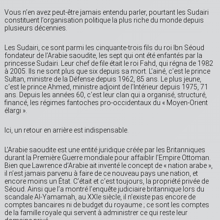
Vous n’en avez peut-être jamais entendu parler, pourtant les Sudairi
constituent l’organisation politique la plus riche du monde depuis
plusieurs décennies.
Les Sudairi, ce sont parmi les cinquante-trois fils du roi Ibn Séoud
fondateur de l’Arabie saoudite, les sept qui ont été enfantés par la
princesse Sudairi. Leur chef de file était le roi Fahd, qui régna de 1982
à 2005. Ils ne sont plus que six depuis sa mort. L’ainé, c’est le prince
Sultan, ministre de la Défense depuis 1962, 85 ans. Le plus jeune,
c’est le prince Ahmed, ministre adjoint de l’Intérieur depuis 1975, 71
ans. Depuis les années 60, c’est leur clan qui a organisé, structuré,
financé, les régimes fantoches pro-occidentaux du « Moyen-Orient
élargi ».
Ici, un retour en arrière est indispensable.
L’Arabie saoudite est une entité juridique créée par les Britanniques
durant la Première Guerre mondiale pour affaiblir l’Empire Ottoman.
Bien que Lawrence d’Arabie ait inventé le concept de « nation arabe »,
il n’est jamais parvenu à faire de ce nouveau pays une nation, et
encore moins un État. C’était et c’est toujours, la propriété privée de
Séoud. Ainsi que l’a montré l’enquête judiciaire britannique lors du
scandale Al-Yamamah, au XXIe siècle, il n’existe pas encore de
comptes bancaires ni de budget du royaume ; ce sont les comptes
de la famille royale qui servent à administrer ce qui reste leur