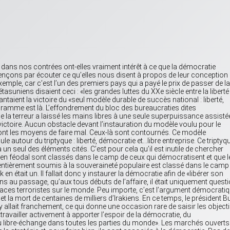
 dans nos contrées ont-elles vraiment intérêt à ce que la démocratie
nçons par écouter ce qu’elles nous disent à propos de leur conception
emple, car c’est l’un des premiers pays qui a payé le prix de passer de la
tasuniens disaient ceci : «les grandes luttes du XXe siècle entre la liberté
ntaient la victoire du «seul modèle durable de succès national : liberté,
ogramme est là. L’effondrement du bloc des bureaucraties dites
e la terreur a laissé les mains libres à une seule superpuissance assisté
a victoire. Aucun obstacle devant l’instauration du modèle voulu pour le
 ont les moyens de faire mal. Ceux-là sont contournés. Ce modèle
le autour du triptyque : liberté, démocratie et…libre entreprise. Ce triptyq
 un seul des éléments cités. C’est pour cela qu’il est inutile de chercher
zen féodal sont classés dans le camp de ceux qui démocratisent et que l
entièrement soumis à la souveraineté populaire est classé dans le camp
 en était un. Il fallait donc y instaurer la démocratie afin de «libérer son
au passage, qu’aux tous débuts de l’affaire, il était uniquement quest
ces terroristes sur le monde. Peu importe, c’est l’argument démocrati
 et la mort de centaines de milliers d’Irakiens. En ce temps, le président 
 allait franchement, ce qui donne une occasion rare de saisir les objecti
e «travailler activement à apporter l’espoir de la démocratie, du
 libre-échange dans toutes les parties du monde». Les marchés ouverts