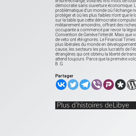
le libre-échange, voilà les fins mots de tout
démocratie sans ouverture économique. Le 
problématique d’un monde où l’échange ne p
protéger et où les plus faibles n’ont que le l
sur la table que cette démocratie compuls
militairement amoindris, offrant des riche
occupante a commencé par revoir la législa
Convention de Genève l’interdit. Mais que 
de veto ont été ignorés. Le Financial Times a
plus libérales du monde en développement 
cause, les secteurs les plus lucratifs de 
étrangères qui ont obtenu la liberté de trans
attend toujours. Parce que la première volo
B. G.
Partager
Plus d’histoires deLibye