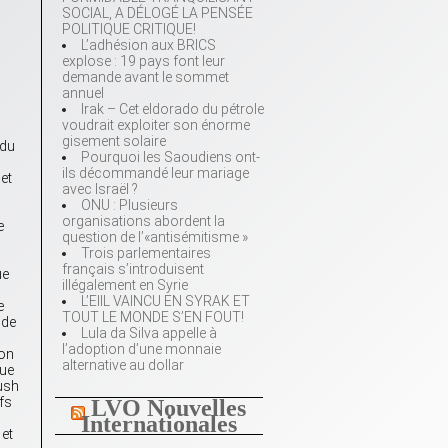
SOCIAL, A DÉLOGÉ LA PENSÉE
POLITIQUE CRITIQUE!
L’adhésion aux BRICS
explose : 19 pays font leur
demande avant le sommet
annuel
Irak – Cet eldorado du pétrole
voudrait exploiter son énorme
gisement solaire
 du
Pourquoi les Saoudiens ont-
ils décommandé leur mariage
 et
avec Israël ?
ONU : Plusieurs
organisations abordent la
e
question de l’«antisémitisme »
Trois parlementaires
français s’introduisent
ue
illégalement en Syrie
L’EIIL VAINCU EN SYRAK ET
e
TOUT LE MONDE S’EN FOUT!
 de
Lula da Silva appelle à
l’adoption d’une monnaie
ion
alternative au dollar
que
Bush
fs
LVO Nouvelles
Internationales
 et