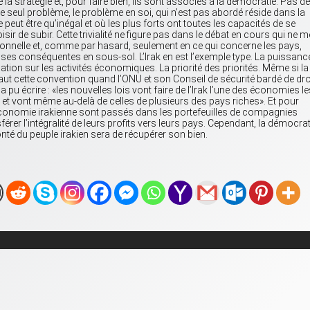
e la stratégie et, pour faire bien, ils sont associés à la démocratie. Pas de
seul problème, le problème en soi, qui n’est pas abordé réside dans la
eut être qu’inégal et où les plus forts ont toutes les capacités de se
oisir de subir. Cette trivialité ne figure pas dans le débat en cours qui ne m
ionnelle et, comme par hasard, seulement en ce qui concerne les pays,
sses conséquentes en sous-sol. L’Irak en est l’exemple type. La puissanc
tion sur les activités économiques. La priorité des priorités. Même si la
vaut cette convention quand l’ONU et son Conseil de sécurité bardé de dro
 pu écrire : «les nouvelles lois vont faire de l’Irak l’une des économies l
et vont même au-delà de celles de plusieurs des pays riches». Et pour
l’économie irakienne sont passés dans les portefeuilles de compagnies
férer l’intégralité de leurs profits vers leurs pays. Cependant, la démocrat
nté du peuple irakien sera de récupérer son bien.