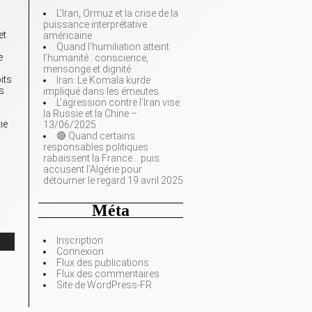
L’Iran, Ormuz et la crise de la
puissance interprétative
et
américaine
Quand l’humiliation atteint
e
l’humanité : conscience,
mensonge et dignité
its
Iran: Le Komala kurde
es
impliqué dans les émeutes
L’agression contre l’Iran vise
la Russie et la Chine –
ie
13/06/2025
🔴 Quand certains
responsables politiques
rabaissent la France… puis
accusent l’Algérie pour
détourner le regard 19 avril 2025
Méta
Inscription
Connexion
Flux des publications
Flux des commentaires
Site de WordPress-FR