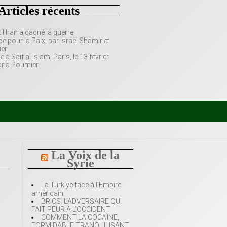
Articles récents
’Iran a gagné la guerre
e pour la Paix, par Israël Shamir et
er
 Saif al Islam, Paris, le 13 février
aria Poumier
La Voix de la
Syrie
La Türkiye face à l’Empire
américain
BRICS: L’ADVERSAIRE QUI
FAIT PEUR A L’OCCIDENT
COMMENT LA COCAÏNE,
FORMIDABLE TRANQUILISANT