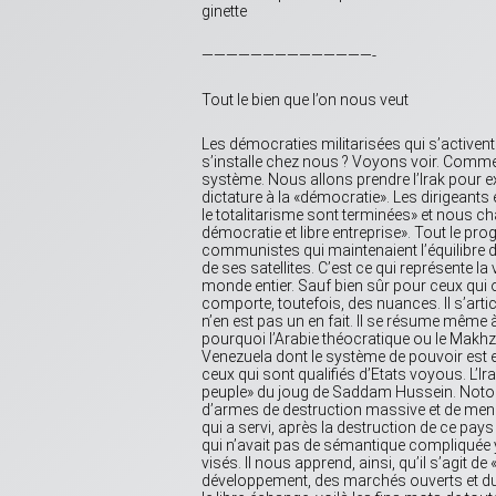
ginette
——————————————-
Tout le bien que l’on nous veut
Les démocraties militarisées qui s’activent
s’installe chez nous ? Voyons voir. Comme
système. Nous allons prendre l’Irak pour ex
dictature à la «démocratie». Les dirigeants é
le totalitarisme sont terminées» et nous cha
démocratie et libre entreprise». Tout le pr
communistes qui maintenaient l’équilibre d
de ses satellites. C’est ce qui représente l
monde entier. Sauf bien sûr pour ceux qui
comporte, toutefois, des nuances. Il s’articu
n’en est pas un en fait. Il se résume même à
pourquoi l’Arabie théocratique ou le Makh
Venezuela dont le système de pouvoir est 
ceux qui sont qualifiés d’Etats voyous. L’Irak
peuple» du joug de Saddam Hussein. Notons 
d’armes de destruction massive et de mena
qui a servi, après la destruction de ce pays
qui n’avait pas de sémantique compliquée y
visés. Il nous apprend, ainsi, qu’il s’agit d
développement, des marchés ouverts et du