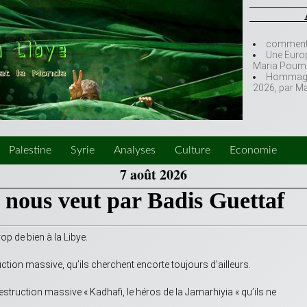
comment l
Une Europ
Maria Poumi
Hommage à
2026, par M
Palestine
Syrie
Analyses
Culture
Economie
7 août 2026
n nous veut par Badis Guettaf
rop de bien à la Libye.
ction massive, qu’ils cherchent encorte toujours d’ailleurs.
estruction massive « Kadhafi, le héros de la Jamarhiyia « qu’ils ne