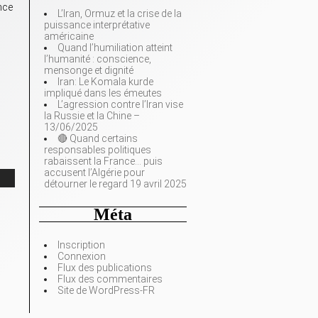
nce
L’Iran, Ormuz et la crise de la
puissance interprétative
américaine
Quand l’humiliation atteint
l’humanité : conscience,
mensonge et dignité
Iran: Le Komala kurde
impliqué dans les émeutes
L’agression contre l’Iran vise
la Russie et la Chine –
13/06/2025
🔴 Quand certains
responsables politiques
rabaissent la France… puis
accusent l’Algérie pour
détourner le regard 19 avril 2025
Méta
Inscription
Connexion
Flux des publications
Flux des commentaires
Site de WordPress-FR