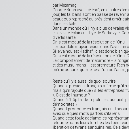
par Metamag
George Bush avait célébré, en d’autres temps
jour, les talibans sont en passe de revenir à
beaucoup reproché au président américain c
dans les faits.
Dans un monde où il n’y a plus de vraies vi
et la visite éclair en Libye de Sarkozy et Ca
divertissante.
On s’est moqué de la résolution de l’Onu.
Le scandale majeur réside dans l’aveu arroga
Si le vaincu est Kadhafi, c’est donc bien qu
On s’est moqué de la résolution de l’Onu. On 
Le comportement de matamore – à l’origine
et des musulmans – est prématuré. Rien ne 
même assurer que ce sera l’un ou l’autre, pe
Reste qu’il y a aussi de quoi sourire
Quand le président français affirme qu’il n
mais qu’il rajoute que « si les entreprises 
». C’est de l’humour ?
Quand à l’hôpital de Tripoli il est accueilli
démocrates »
Quand il prononce en français un discours, 
avec quelques mots parfois d’italiens.
Quand cette foule acclame les représentan
retourner dans leurs tombes les libérateurs
libération de tyrans sanguinaires. Cela devra