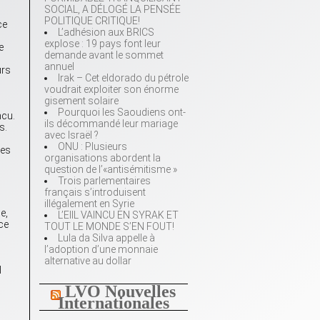
SOCIAL, A DÉLOGÉ LA PENSÉE
POLITIQUE CRITIQUE!
ce
L’adhésion aux BRICS
explose : 19 pays font leur
e
demande avant le sommet
annuel
urs
Irak – Cet eldorado du pétrole
voudrait exploiter son énorme
gisement solaire
Pourquoi les Saoudiens ont-
ncu.
ils décommandé leur mariage
s.
avec Israël ?
ONU : Plusieurs
bes
organisations abordent la
question de l’«antisémitisme »
Trois parlementaires
français s’introduisent
illégalement en Syrie
e,
L’EIIL VAINCU EN SYRAK ET
ce
TOUT LE MONDE S’EN FOUT!
Lula da Silva appelle à
l’adoption d’une monnaie
alternative au dollar
l
LVO Nouvelles
Internationales