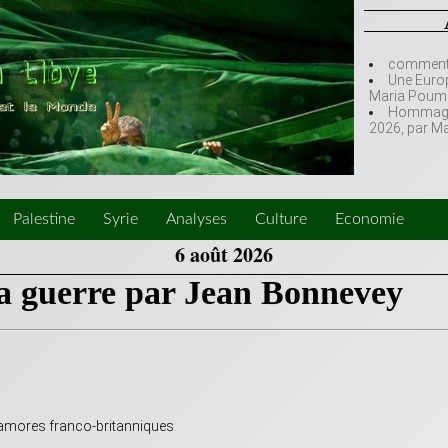
comment l
Une Europ
Maria Poumi
Hommage à
2026, par M
Palestine
Syrie
Analyses
Culture
Economie
6 août 2026
 la guerre par Jean Bonnevey
amores franco-britanniques