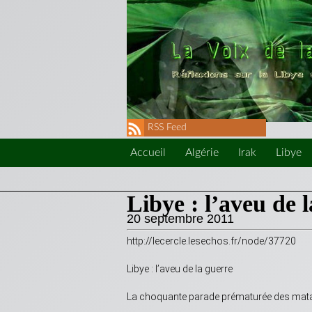
RSS Feed
Accueil
Algérie
Irak
Libye
Libye : l’aveu de
20 septembre 2011
http://lecercle.lesechos.fr/node/37720
Libye : l’aveu de la guerre
La choquante parade prématurée des mat