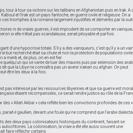
, tour à tour sa victoire sur les talibans en Afghanistan puis en Irak. A 
 Kaboul et l’Irak est un pays fantoche, en guerre civile et religieuse. On a
es triomphes à la romaine largement injustifiés et démentis par la suit
ctoires ni de vraies guerres, il est imprudent de se comporter en vainque
meron si elle n’était pas scandaleuse, serait pitoyable et parfois
nt d’une hypocrisie totale. S’il y a des vainqueurs, c’est qu’il y a un vai
e le but recherché était sa chute et non la protection de populations civile
a menti et, de plus, on en est fier.
 quelqu’un qui se vante de tuer des maures puis par extension des ara
dit que la Libye ne connaîtra pas un avenir irakien ou afghan. On peut
ut-être les deux à la fois.
’est pas intéressé par les ressources libyennes et que sa guerre est moral
française étaient récompensées, ce serait rendre justice au rôle de la Fran
 par des « Allah Akbar » cela reflète bien les convictions profondes de ces «
parait-il gaullien, devant une foule qui ne comprend que l’arabe dialecta
ts des deux pays colonisateurs historiques du continent, faisant se
 autochtones. La colonisation, la vraie a été elle aussi souvent une
it faire réfléchir certains.