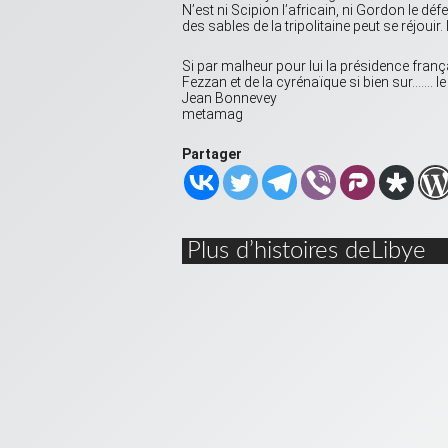
N’est ni Scipion l’africain, ni Gordon le 
des sables de la tripolitaine peut se réjouir
Si par malheur pour lui la présidence fran
Fezzan et de la cyrénaïque si bien sur……. le
Jean Bonnevey
metamag
Partager
Plus d’histoires deLibye