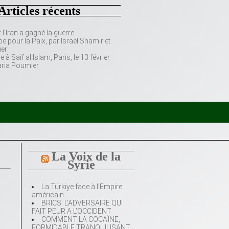
Articles récents
’Iran a gagné la guerre
e pour la Paix, par Israël Shamir et
er
 Saif al Islam, Paris, le 13 février
aria Poumier
La Voix de la
Syrie
La Türkiye face à l’Empire
américain
BRICS: L’ADVERSAIRE QUI
FAIT PEUR A L’OCCIDENT
COMMENT LA COCAÏNE,
FORMIDABLE TRANQUILISANT