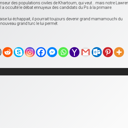
défenseur des populations civiles de Khartoum, qui veut… mais notre Lawre
. Il a occulté le débat ennuyeux des candidats du Ps à la primaire.
çaise lui échappait, il pourrait toujours devenir grand mamamouchi du
 nouveau grand turc le lui permet.