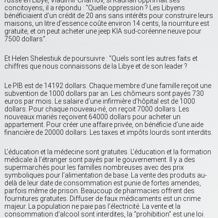
russe en Libye, Vladimir Chamov, si Kadhafi opprimait ses
concitoyens, il a répondu : “Quelle oppression ? Les Libyens
bénéficiaient d’un crédit de 20 ans sans intérêts pour construire leurs
maisons, un litre d’essence coûte environ 14 cents, la nourriture est
gratuite, et on peut acheter une jeep KIA sud-coréenne neuve pour
7500 dollars“.
Et Helen Shelestiuk de poursuivre : “Quels sont les autres faits et
chiffres que nous connaissons de la Libye et de son leader ?
Le PIB est de 14192 dollars. Chaque membre d’une famille reçoit une
subvention de 1000 dollars par an. Les chômeurs sont payés 730
euros par mois. Le salaire d’une infirmière d’hôpital est de 1000
dollars. Pour chaque nouveau-né, on reçoit 7000 dollars. Les
nouveaux mariés reçoivent 64000 dollars pour acheter un
appartement. Pour créer une affaire privée, on bénéficie d’une aide
financière de 20000 dollars. Les taxes et impôts lourds sont interdits.
L’éducation et la médecine sont gratuites. L’éducation et la formation
médicale à l’étranger sont payés par le gouvernement. Il y a des
supermarchés pour les familles nombreuses avec des prix
symboliques pour l’alimentation de base. La vente des produits au-
delà de leur date de consommation est punie de fortes amendes,
parfois même de prison. Beaucoup de pharmacies offrent des
fournitures gratuites. Diffuser de faux médicaments est un crime
majeur. La population ne paie pas l’électricité. La vente et la
consommation d’alcool sont interdites, la “prohibition” est une loi.