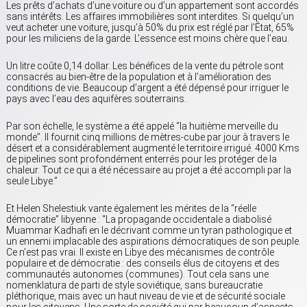
Les prêts d’achats d’une voiture ou d’un appartement sont accordés
sans intérêts. Les affaires immobilières sont interdites. Si quelqu’un
veut acheter une voiture, jusqu’à 50% du prix est réglé par l’État, 65%
pour les miliciens de la garde. L’essence est moins chère que l’eau.
Un litre coûte 0,14 dollar. Les bénéfices de la vente du pétrole sont
consacrés au bien-être de la population et à l’amélioration des
conditions de vie. Beaucoup d’argent a été dépensé pour irriguer le
pays avec l’eau des aquifères souterrains.
Par son échelle, le système a été appelé “la huitième merveille du
monde”. Il fournit cinq millions de mètres-cube par jour à travers le
désert et a considérablement augmenté le territoire irrigué. 4000 Kms
de pipelines sont profondément enterrés pour les protéger de la
chaleur. Tout ce qui a été nécessaire au projet a été accompli par la
seule Libye.”
Et Helen Shelestiuk vante également les mérites de la “réelle
démocratie” libyenne : “La propagande occidentale a diabolisé
Muammar Kadhafi en le décrivant comme un tyran pathologique et
un ennemi implacable des aspirations démocratiques de son peuple.
Ce n’est pas vrai. Il existe en Libye des mécanismes de contrôle
populaire et de démocratie : des conseils élus de citoyens et des
communautés autonomes (communes). Tout cela sans une
nomenklatura de parti de style soviétique, sans bureaucratie
pléthorique, mais avec un haut niveau de vie et de sécurité sociale