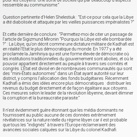
pour les citoyens. Une sorte de société qui par beaucoup d’aspects
ressemble au communisme.”
Question pertinente d’Helen Shelestiuk : “Est-ce pour cela que la Libye
a été diabolisée et attaquée par les vieilles puissances impérialistes ?”
Et cette dernière de conclure : “Permettez-moi de citer un passage de
l’article de Sigizmund Mironin “Pourquoi la Libye est-elle bombardée
?” : La Libye, qu’on décrit comme une dictature militaire de Kadhafi est
en réalité l’Etat le plus démocratique du monde. En 1977 y a été
proclamée la Jamhiriya qui est une forme élevée de démocratie où
les institutions traditionnelles du gouvernement sont abolies, et où le
pouvoir appartient directement au peuple à travers ses comités et
congrès. L’État est divisé en de nombreuses communautés qui sont
des “mini-États autonomes” dans un État ayant autorité sur leur
district, y compris l’allocation des fonds budgétaires. Récemment
Kadhafi a émis des idées encore plus démocratiques : distribuer les
revenus du budget directement et de façon égalitaire aux citoyens…
Ces mesures selon le leader de la révolution libyenne, devant éliminer
la corruption et la bureaucratie parasite.”
Il n’est évidemment guère étonnant que les média dominants ne
fournissent au public aucune de ces données extrêmement
révélatrices sur la nature réelle du régime libyen car il est probable
que tous les “indignés” à travers l’Europe réclameraient des
avancées sociales calquées sur la Libye du colonel Kadhafi.