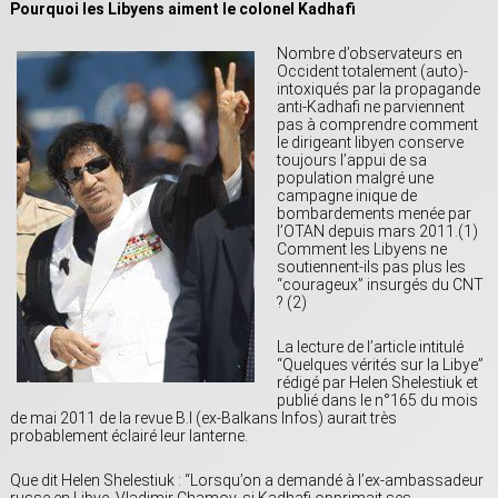
Pourquoi les Libyens aiment le colonel Kadhafi
Nombre d’observateurs en
Occident totalement (auto)-
intoxiqués par la propagande
anti-Kadhafi ne parviennent
pas à comprendre comment
le dirigeant libyen conserve
toujours l’appui de sa
population malgré une
campagne inique de
bombardements menée par
l’OTAN depuis mars 2011.(1)
Comment les Libyens ne
soutiennent-ils pas plus les
“courageux” insurgés du CNT
? (2)
La lecture de l’article intitulé
“Quelques vérités sur la Libye”
rédigé par Helen Shelestiuk et
publié dans le n°165 du mois
de mai 2011 de la revue B.I (ex-Balkans Infos) aurait très
probablement éclairé leur lanterne.
Que dit Helen Shelestiuk : “Lorsqu’on a demandé à l’ex-ambassadeur