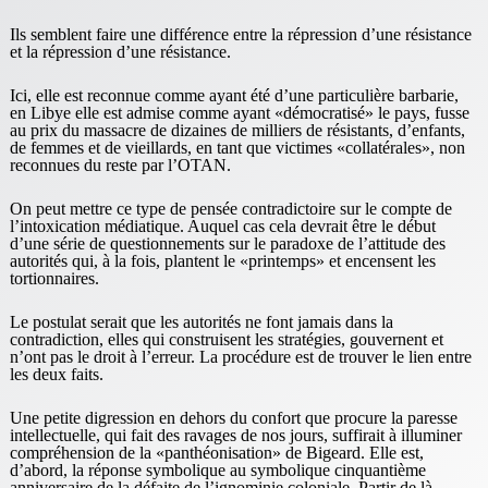
Ils semblent faire une différence entre la répression d’une résistance
et la répression d’une résistance.
Ici, elle est reconnue comme ayant été d’une particulière barbarie,
en Libye elle est admise comme ayant «démocratisé» le pays, fusse
au prix du massacre de dizaines de milliers de résistants, d’enfants,
de femmes et de vieillards, en tant que victimes «collatérales», non
reconnues du reste par l’OTAN.
On peut mettre ce type de pensée contradictoire sur le compte de
l’intoxication médiatique. Auquel cas cela devrait être le début
d’une série de questionnements sur le paradoxe de l’attitude des
autorités qui, à la fois, plantent le «printemps» et encensent les
tortionnaires.
Le postulat serait que les autorités ne font jamais dans la
contradiction, elles qui construisent les stratégies, gouvernent et
n’ont pas le droit à l’erreur. La procédure est de trouver le lien entre
les deux faits.
Une petite digression en dehors du confort que procure la paresse
intellectuelle, qui fait des ravages de nos jours, suffirait à illuminer
compréhension de la «panthéonisation» de Bigeard. Elle est,
d’abord, la réponse symbolique au symbolique cinquantième
anniversaire de la défaite de l’ignominie coloniale. Partir de là