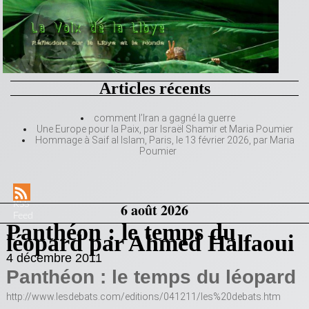
Articles récents
comment l’Iran a gagné la guerre
Une Europe pour la Paix, par Israël Shamir et Maria Poumier
Hommage à Saif al Islam, Paris, le 13 février 2026, par Maria
Poumier
RSS
6 août 2026
Feed
Panthéon : le temps du
léopard par Ahmed Halfaoui
4 décembre 2011
Panthéon : le temps du léopard
http://www.lesdebats.com/editions/041211/les%20debats.htm