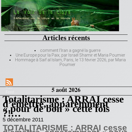
Articles récents
comment l’Iran a gagné la guerre
Une Europe pour la Paix, par Israël Shamir et Maria Poumier
Hommage à Saif al Islam, Paris, le 13 février 2026, par Maria
Poumier
RSS
5 août 2026
Feed
Totalitarisme : ARRAI cesse
d’émettre, apparemment
« pour de bon » cette fois
?!…
5 décembre 2011
TOTALITARISME : ARRAI cesse