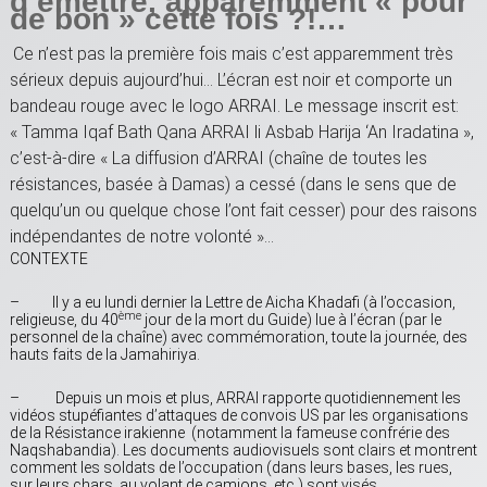
d’émettre, apparemment « pour
de bon » cette fois ?!…
Ce n’est pas la première fois mais c’est apparemment très
sérieux depuis aujourd’hui… L’écran est noir et comporte un
bandeau rouge avec le logo ARRAI. Le message inscrit est:
« Tamma Iqaf Bath Qana ARRAI li Asbab Harija ‘An Iradatina »,
c’est-à-dire « La diffusion d’ARRAI (chaîne de toutes les
résistances, basée à Damas) a cessé (dans le sens que de
quelqu’un ou quelque chose l’ont fait cesser) pour des raisons
indépendantes de notre volonté »…
CONTEXTE
– Il y a eu lundi dernier la Lettre de Aicha Khadafi (à l’occasion,
ème
religieuse, du 40
jour de la mort du Guide) lue à l’écran (par le
personnel de la chaîne) avec commémoration, toute la journée, des
hauts faits de la Jamahiriya.
– Depuis un mois et plus, ARRAI rapporte quotidiennement les
vidéos stupéfiantes d’attaques de convois US par les organisations
de la Résistance irakienne (notamment la fameuse confrérie des
Naqshabandia). Les documents audiovisuels sont clairs et montrent
comment les soldats de l’occupation (dans leurs bases, les rues,
sur leurs chars, au volant de camions, etc.) sont visés