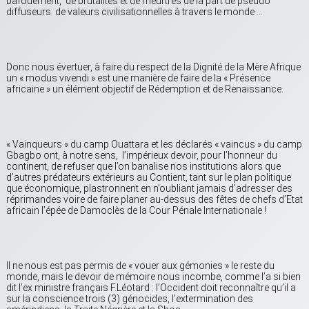
bafouement, de brutalités et de meurtres de la part de pseudo
diffuseurs de valeurs civilisationnelles à travers le monde …
Donc nous évertuer, à faire du respect de la Dignité de la Mère Afrique
un « modus vivendi » est une manière de faire de la « Présence
africaine » un élément objectif de Rédemption et de Renaissance.
« Vainqueurs » du camp Ouattara et les déclarés « vaincus » du camp
Gbagbo ont, à notre sens, l’impérieux devoir, pour l’honneur du
continent, de refuser que l’on banalise nos institutions alors que
d’autres prédateurs extérieurs au Contient, tant sur le plan politique
que économique, plastronnent en n’oubliant jamais d’adresser des
réprimandes voire de faire planer au-dessus des fêtes de chefs d’Etat
africain l’épée de Damoclès de la Cour Pénale Internationale !
Il ne nous est pas permis de « vouer aux gémonies » le reste du
monde, mais le devoir de mémoire nous incombe, comme l’a si bien
dit l’ex ministre français F.Léotard : l’Occident doit reconnaître qu’il a
sur la conscience trois (3) génocides, l’extermination des