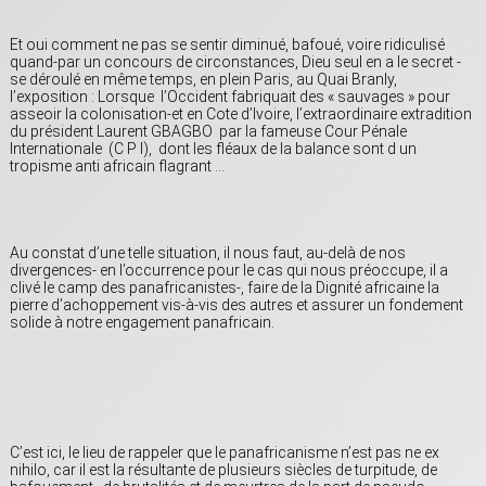
Et oui comment ne pas se sentir diminué, bafoué, voire ridiculisé
quand-par un concours de circonstances, Dieu seul en a le secret -
se déroulé en même temps, en plein Paris, au Quai Branly,
l’exposition : Lorsque l’Occident fabriquait des « sauvages » pour
asseoir la colonisation-et en Cote d’Ivoire, l’extraordinaire extradition
du président Laurent GBAGBO par la fameuse Cour Pénale
Internationale (C P I), dont les fléaux de la balance sont d un
tropisme anti africain flagrant …
Au constat d’une telle situation, il nous faut, au-delà de nos
divergences- en l’occurrence pour le cas qui nous préoccupe, il a
clivé le camp des panafricanistes-, faire de la Dignité africaine la
pierre d’achoppement vis-à-vis des autres et assurer un fondement
solide à notre engagement panafricain.
C’est ici, le lieu de rappeler que le panafricanisme n’est pas ne ex
nihilo, car il est la résultante de plusieurs siècles de turpitude, de