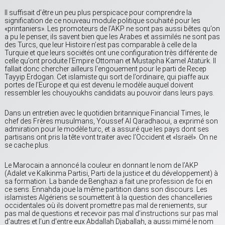
Il suffisait d’être un peu plus perspicace pour comprendre la
signification de ce nouveau module politique souhaité pour les
«printaniers». Les promoteurs de l’AKP ne sont pas aussi bêtes qu’on
a pu le penser, ils savent bien que les Arabes et assimilés ne sont pas
des Turcs, que leur Histoire n’est pas comparable à celle de la
Turquie et que leurs sociétés ont une configuration très différente de
celle qu’ont produite l’Empire Ottoman et Mustapha Kamel Atatürk. Il
fallait donc chercher ailleurs l’engouement pour le parti de Recep
Tayyip Erdogan. Cet islamiste qui sort de l’ordinaire, qui piaffe aux
portes de l’Europe et qui est devenu le modèle auquel doivent
ressembler les chouyoukhs candidats au pouvoir dans leurs pays.
Dans un entretien avec le quotidien britannique Financial Times, le
chef des Frères musulmans, Youssef Al Qaradhaoui, a exprimé son
admiration pour le modèle turc, et a assuré que les pays dont ses
partisans ont pris la tête vont traiter avec l’Occident et «Israël». On ne
se cache plus.
Le Marocain a annoncé la couleur en donnant le nom de l’AKP
(Adalet ve Kalkinma Partisi, Parti de la justice et du développement) à
sa formation. La bande de Benghazi a fait une profession de foi en
ce sens. Ennahda joue la même partition dans son discours. Les
islamistes Algériens se soumettent à la question des chancelleries
occidentales où ils doivent promettre pas mal de reniements, sur
pas mal de questions et recevoir pas mal d’instructions sur pas mal
d’autres et l’un d’entre eux Abdallah Djaballah, a aussi mimé le nom