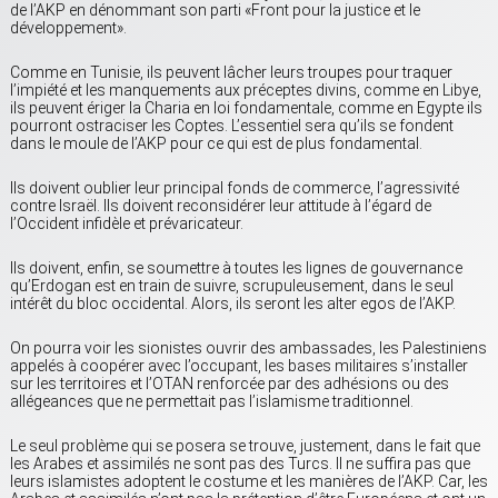
de l’AKP en dénommant son parti «Front pour la justice et le
développement».
Comme en Tunisie, ils peuvent lâcher leurs troupes pour traquer
l’impiété et les manquements aux préceptes divins, comme en Libye,
ils peuvent ériger la Charia en loi fondamentale, comme en Egypte ils
pourront ostraciser les Coptes. L’essentiel sera qu’ils se fondent
dans le moule de l’AKP pour ce qui est de plus fondamental.
Ils doivent oublier leur principal fonds de commerce, l’agressivité
contre Israël. Ils doivent reconsidérer leur attitude à l’égard de
l’Occident infidèle et prévaricateur.
Ils doivent, enfin, se soumettre à toutes les lignes de gouvernance
qu’Erdogan est en train de suivre, scrupuleusement, dans le seul
intérêt du bloc occidental. Alors, ils seront les alter egos de l’AKP.
On pourra voir les sionistes ouvrir des ambassades, les Palestiniens
appelés à coopérer avec l’occupant, les bases militaires s’installer
sur les territoires et l’OTAN renforcée par des adhésions ou des
allégeances que ne permettait pas l’islamisme traditionnel.
Le seul problème qui se posera se trouve, justement, dans le fait que
les Arabes et assimilés ne sont pas des Turcs. Il ne suffira pas que
leurs islamistes adoptent le costume et les manières de l’AKP. Car, les