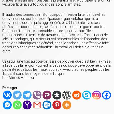
Arabes et assimilés n’ont pas la prétention d’être Européens et ont un
vécu particulier, surtout quand ils sont islamistes.
Il faudra des tonnes de rhétorique pour inverser la tendance et les
convaincre du contraire de l’épaisse argumentation qui les a
convaincus que les juifs agglomérés et la Chrétienté avec ses
athées, ses iconoclastes, ses féministes… sont en guerre contre
l’Islam, qu’ils sont responsables de ce qui arrive aux filles
musulmanes en termes de «tenues dénudées», «d’effronterie» et de
«dévergondage», qu’ils sont aussi responsables de l’abandon des
traditions islamiques en général, dans le cadre d’une offensive faite
de sournoiserie et de séduction. Un travail qui doit s’ajouter à un
autre.
Celui qui, une fois au pouvoir, sera de prouver que c’est bien la «mise
à l’écart de la religion» qui est la cause du sous-développement, de la
pauvreté et de tous les maux sociaux. Avec d’autres peuples que les
Turcs et sans les moyens de la Turquie.
Par Ahmed Halfaoui
Partager