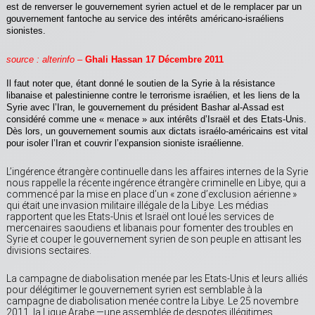
est de renverser le gouvernement syrien actuel et de le remplacer par un
gouvernement fantoche au service des intérêts américano-israéliens
sionistes.
source :
alterinfo –
Ghali Hassan 17 Décembre 2011
Il faut noter que, étant donné le soutien de la Syrie à la résistance
libanaise et palestinienne contre le terrorisme israélien, et les liens de la
Syrie avec l’Iran, le gouvernement du président Bashar al-Assad est
considéré comme une « menace » aux intérêts d’Israël et des Etats-Unis.
Dès lors, un gouvernement soumis aux dictats israélo-américains est vital
pour isoler l’Iran et couvrir l’expansion sioniste israélienne.
L’ingérence étrangère continuelle dans les affaires internes de la Syrie
nous rappelle la récente ingérence étrangère criminelle en Libye, qui a
commencé par la mise en place d’un « zone d’exclusion aérienne »
qui était une invasion militaire illégale de la Libye. Les médias
rapportent que les Etats-Unis et Israël ont loué les services de
mercenaires saoudiens et libanais pour fomenter des troubles en
Syrie et couper le gouvernement syrien de son peuple en attisant les
divisions sectaires.
La campagne de diabolisation menée par les Etats-Unis et leurs alliés
pour délégitimer le gouvernement syrien est semblable à la
campagne de diabolisation menée contre la Libye. Le 25 novembre
2011, la Ligue Arabe —une assemblée de despotes illégitimes