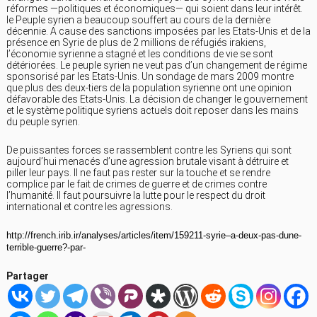
réformes —politiques et économiques— qui soient dans leur intérêt.
le Peuple syrien a beaucoup souffert au cours de la dernière
décennie. A cause des sanctions imposées par les Etats-Unis et de la
présence en Syrie de plus de 2 millions de réfugiés irakiens,
l’économie syrienne a stagné et les conditions de vie se sont
détériorées. Le peuple syrien ne veut pas d’un changement de régime
sponsorisé par les Etats-Unis. Un sondage de mars 2009 montre
que plus des deux-tiers de la population syrienne ont une opinion
défavorable des Etats-Unis. La décision de changer le gouvernement
et le système politique syriens actuels doit reposer dans les mains
du peuple syrien.
De puissantes forces se rassemblent contre les Syriens qui sont
aujourd’hui menacés d’une agression brutale visant à détruire et
piller leur pays. Il ne faut pas rester sur la touche et se rendre
complice par le fait de crimes de guerre et de crimes contre
l’humanité. Il faut poursuivre la lutte pour le respect du droit
international et contre les agressions.
http://french.irib.ir/analyses/articles/item/159211-syrie–a-deux-pas-dune-
terrible-guerre?-par-
Partager