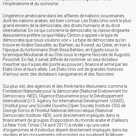
l’impérialisme et du sionisme.
L’ingérence américaine dans les affaires de nations souveraines,
dont les nations arabes, est bien connue. Les Etats-Unis sont le plus
grand ennemi de la démocratie, des droits humains et du droit
international. En ce qui concerne la démocratie, la classe dirigeante
étasunienne préfère ce que Hillary Clinton a appelé « le type de
démocratie que nous voulons voir ». Le type de démocratie qu’on
trouve en Arabie Saoudite, au Barhein, au Koweït, au Qatar, en Iran à
l’époque du tortionnaire Shah Reza Behlavi, en Egypte sous le
tyrannique Moubarak et au Chili sous le régime fasciste de Augusto
Pinochet. En fait, il serait difficile de nommer un seul dictateur
meurtrier qui n’a pas été (porté au pouvoir), financé et armé par les
Etats-Unis et leurs alliés. Les Etats-Unis ont de grandes histoires
d’amour avec des dictateurs sanguinaires et des fascistes.
Qui plus est, des agences et des think-tanks étasuniens comme la
Fondation Nationale pour la démocratie (National Endowment for
Democracy -NED), l’Agence Etasunienne pour le Développement
International (U.S. Agency for International Development -USAID),
L’Institut pour une Société Ouverte (Open Society Institute -OSI) de
George Soros et l’Institut National démocratique (National
Democratic Institute -NDI), sont directement impliqués dans le
financement de groupes d’opposition du monde arabe et d’ailleurs.
Le New York Times (14 avril 2011) a révélé « qu’une série
d’organismes et d’individus étaient directement impliqués dans les
révoltes et les mouvements réformistes qui soulèvent [le Moyen