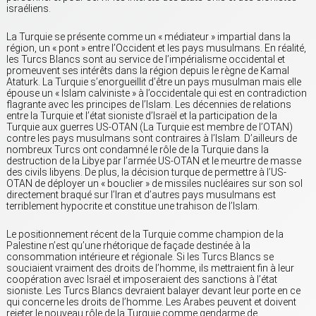
israéliens.
La Turquie se présente comme un « médiateur » impartial dans la
région, un « pont » entre l’Occident et les pays musulmans. En réalité,
les Turcs Blancs sont au service de l’impérialisme occidental et
promeuvent ses intérêts dans la région depuis le règne de Kamal
Ataturk. La Turquie s’enorgueillit d’être un pays musulman mais elle
épouse un « Islam calviniste » à l’occidentale qui est en contradiction
flagrante avec les principes de l’Islam. Les décennies de relations
entre la Turquie et l’état sioniste d’Israël et la participation de la
Turquie aux guerres US-OTAN (La Turquie est membre de l’OTAN)
contre les pays musulmans sont contraires à l’Islam. D’ailleurs de
nombreux Turcs ont condamné le rôle de la Turquie dans la
destruction de la Libye par l’armée US-OTAN et le meurtre de masse
des civils libyens. De plus, la décision turque de permettre à l’US-
OTAN de déployer un « bouclier » de missiles nucléaires sur son sol
directement braqué sur l’Iran et d’autres pays musulmans est
terriblement hypocrite et constitue une trahison de l’Islam.
Le positionnement récent de la Turquie comme champion de la
Palestine n’est qu’une rhétorique de façade destinée à la
consommation intérieure et régionale. Si les Turcs Blancs se
souciaient vraiment des droits de l’homme, ils mettraient fin à leur
coopération avec Israël et imposeraient des sanctions à l’état
sioniste. Les Turcs Blancs devraient balayer devant leur porte en ce
qui concerne les droits de l’homme. Les Arabes peuvent et doivent
rejeter le nouveau rôle de la Turquie comme gendarme de