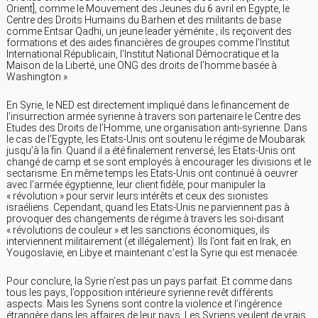
Orient], comme le Mouvement des Jeunes du 6 avril en Egypte, le
Centre des Droits Humains du Barhein et des militants de base
comme Entsar Qadhi, un jeune leader yéménite ; ils reçoivent des
formations et des aides financières de groupes comme l’Institut
International Républicain, l’Institut National Démocratique et la
Maison de la Liberté, une ONG des droits de l’homme basée à
Washington ».
En Syrie, le NED est directement impliqué dans le financement de
l’insurrection armée syrienne à travers son partenaire le Centre des
Etudes des Droits de l’Homme, une organisation anti-syrienne. Dans
le cas de l’Egypte, les Etats-Unis ont soutenu le régime de Moubarak
jusqu’à la fin. Quand il a été finalement renversé, les Etats-Unis ont
changé de camp et se sont employés à encourager les divisions et le
sectarisme. En même temps les Etats-Unis ont continué à oeuvrer
avec l’armée égyptienne, leur client fidèle, pour manipuler la
« révolution » pour servir leurs intérêts et ceux des sionistes
israéliens. Cependant, quand les Etats-Unis ne parviennent pas à
provoquer des changements de régime à travers les soi-disant
« révolutions de couleur » et les sanctions économiques, ils
interviennent militairement (et illégalement). Ils l’ont fait en Irak, en
Yougoslavie, en Libye et maintenant c’est la Syrie qui est menacée.
Pour conclure, la Syrie n’est pas un pays parfait. Et comme dans
tous les pays, l’opposition intérieure syrienne revêt différents
aspects. Mais les Syriens sont contre la violence et l’ingérence
étrangère dans les affaires de leur pays. Les Syriens veulent de vrais