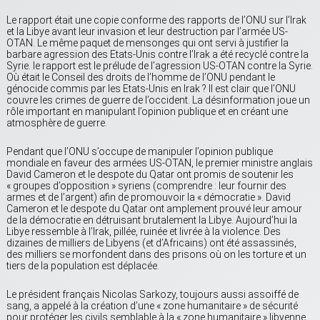
Le rapport était une copie conforme des rapports de l’ONU sur l’Irak
et la Libye avant leur invasion et leur destruction par l’armée US-
OTAN. Le même paquet de mensonges qui ont servi à justifier la
barbare agression des Etats-Unis contre l’Irak a été recyclé contre la
Syrie. le rapport est le prélude de l’agression US-OTAN contre la Syrie.
Où était le Conseil des droits de l’homme de l’ONU pendant le
génocide commis par les Etats-Unis en Irak ? Il est clair que l’ONU
couvre les crimes de guerre de l’occident. La désinformation joue un
rôle important en manipulant l’opinion publique et en créant une
atmosphère de guerre.
Pendant que l’ONU s’occupe de manipuler l’opinion publique
mondiale en faveur des armées US-OTAN, le premier ministre anglais
David Cameron et le despote du Qatar ont promis de soutenir les
« groupes d’opposition » syriens (comprendre : leur fournir des
armes et de l’argent) afin de promouvoir la « démocratie ». David
Cameron et le despote du Qatar ont amplement prouvé leur amour
de la démocratie en détruisant brutalement la Libye. Aujourd’hui la
Libye ressemble à l’Irak, pillée, ruinée et livrée à la violence. Des
dizaines de milliers de Libyens (et d’Africains) ont été assassinés,
des milliers se morfondent dans des prisons où on les torture et un
tiers de la population est déplacée.
Le président français Nicolas Sarkozy, toujours aussi assoiffé de
sang, a appelé à la création d’une « zone humanitaire » de sécurité
pour protéger les civils semblable à la « zone humanitaire » libyenne