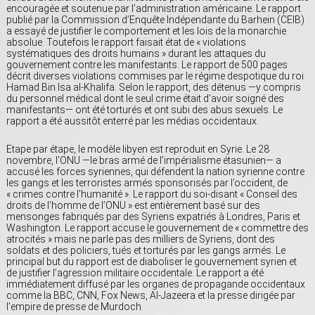
encouragée et soutenue par l’administration américaine. Le rapport
publié par la Commission d’Enquête Indépendante du Barhein (CEIB)
a essayé de justifier le comportement et les lois de la monarchie
absolue. Toutefois le rapport faisait état de « violations
systématiques des droits humains » durant les attaques du
gouvernement contre les manifestants. Le rapport de 500 pages
décrit diverses violations commises par le régime despotique du roi
Hamad Bin Isa al-Khalifa. Selon le rapport, des détenus —y compris
du personnel médical dont le seul crime était d’avoir soigné des
manifestants— ont été torturés et ont subi des abus sexuels. Le
rapport a été aussitôt enterré par les médias occidentaux.
Etape par étape, le modèle libyen est reproduit en Syrie. Le 28
novembre, l’ONU —le bras armé de l’impérialisme étasunien— a
accusé les forces syriennes, qui défendent la nation syrienne contre
les gangs et les terroristes armés sponsorisés par l’occident, de
« crimes contre l’humanité ». Le rapport du soi-disant « Conseil des
droits de l’homme de l’ONU » est entièrement basé sur des
mensonges fabriqués par des Syriens expatriés à Londres, Paris et
Washington. Le rapport accuse le gouvernement de « commettre des
atrocités » mais ne parle pas des milliers de Syriens, dont des
soldats et des policiers, tués et torturés par les gangs armés. Le
principal but du rapport est de diaboliser le gouvernement syrien et
de justifier l’agression militaire occidentale. Le rapport a été
immédiatement diffusé par les organes de propagande occidentaux
comme la BBC, CNN, Fox News, Al-Jazeera et la presse dirigée par
l’empire de presse de Murdoch.