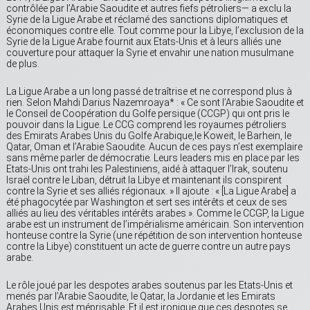
contrôlée par l’Arabie Saoudite et autres fiefs pétroliers— a exclu la
Syrie de la Ligue Arabe et réclamé des sanctions diplomatiques et
économiques contre elle. Tout comme pour la Libye, l’exclusion de la
Syrie de la Ligue Arabe fournit aux Etats-Unis et à leurs alliés une
couverture pour attaquer la Syrie et envahir une nation musulmane
de plus.
La Ligue Arabe a un long passé de traîtrise et ne correspond plus à
rien. Selon Mahdi Darius Nazemroaya* : « Ce sont l’Arabie Saoudite et
le Conseil de Coopération du Golfe persique (CCGP) qui ont pris le
pouvoir dans la Ligue. Le CCG comprend les royaumes pétroliers
des Emirats Arabes Unis du Golfe Arabique,le Koweït, le Barhein, le
Qatar, Oman et l’Arabie Saoudite. Aucun de ces pays n’est exemplaire
sans même parler de démocratie. Leurs leaders mis en place par les
Etats-Unis ont trahi les Palestiniens, aidé à attaquer l’Irak, soutenu
Israël contre le Liban, détruit la Libye et maintenant ils conspirent
contre la Syrie et ses alliés régionaux. » Il ajoute : « [La Ligue Arabe] a
été phagocytée par Washington et sert ses intérêts et ceux de ses
alliés au lieu des véritables intérêts arabes ». Comme le CCGP, la Ligue
arabe est un instrument de l’impérialisme américain. Son intervention
honteuse contre la Syrie (une répétition de son intervention honteuse
contre la Libye) constituent un acte de guerre contre un autre pays
arabe.
Le rôle joué par les despotes arabes soutenus par les Etats-Unis et
menés par l’Arabie Saoudite, le Qatar, la Jordanie et les Emirats
Arabes Unis est méprisable. Et il est ironique que ces despotes se