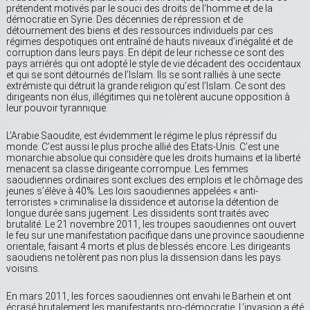
prétendent motivés par le souci des droits de l’homme et de la
démocratie en Syrie. Des décennies de répression et de
détournement des biens et des ressources individuels par ces
régimes despotiques ont entraîné de hauts niveaux d’inégalité et de
corruption dans leurs pays. En dépit de leur richesse ce sont des
pays arriérés qui ont adopté le style de vie décadent des occidentaux
et qui se sont détournés de l’Islam. Ils se sont ralliés à une secte
extrémiste qui détruit la grande religion qu’est l’Islam. Ce sont des
dirigeants non élus, illégitimes qui ne tolèrent aucune opposition à
leur pouvoir tyrannique.
L’Arabie Saoudite, est évidemment le régime le plus répressif du
monde. C’est aussi le plus proche allié des Etats-Unis. C’est une
monarchie absolue qui considère que les droits humains et la liberté
menacent sa classe dirigeante corrompue. Les femmes
saoudiennes ordinaires sont exclues des emplois et le chômage des
jeunes s’élève à 40%. Les lois saoudiennes appelées « anti-
terroristes » criminalise la dissidence et autorise la détention de
longue durée sans jugement. Les dissidents sont traités avec
brutalité. Le 21 novembre 2011, les troupes saoudiennes ont ouvert
le feu sur une manifestation pacifique dans une province saoudienne
orientale, faisant 4 morts et plus de blessés encore. Les dirigeants
saoudiens ne tolèrent pas non plus la dissension dans les pays
voisins.
En mars 2011, les forces saoudiennes ont envahi le Barhein et ont
écrasé brutalement les manifestants pro-démocratie. L’invasion a été