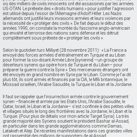
où des milliers de civils innocents ont été assassinés par les armées
US-OTAN. Le prétexte des « droits humains » pour justifier l’agression
est utilisé depuis l’essor de l’Allemagne d’Adolf Hitler. Les Nazis
allemands ont justifié leurs invasions armées et leurs violences par
la nécessité de « protéger des civils ». De fait depuis le début des
années 1990, on constate la montée du fascisme anglo-américain
qui envahit et terrorise des nations sans défense et les détruit
complètement sous prétexte de « protéger les civils ».
Selon le quotidien turc Milliyet (28 novembre 2011) : « La France a
envoyé des forces armées d’entraînement en Turquie et au Liban
pour former la soi-disant Armée Libre [syrienne] —un groupe de
déserteurs syriens qui opère hors de Turquie et du Liban— pour
préparer la guerre contre la Syrie ». Des mercenaires étrangers ont
été envoyés en grand nombre en Syrie par le Liban. Comme je l’ai dit
plus tôt, ils sont armés et financés par la CIA, le MI6 britannique, le
Mossad israélien, l’Arabie Saoudite, la Turquie le Liban et la Jordanie.
Il faut se rappeler que l’insurrection armée contre le gouvernement
syrien —financée et armée par les Etats-Unis, l’Arabie Saoudite, le
Qatar, Israël, le Liban et la Jordanie— s’est confinée à des petites villes
et villages situés le long des frontières avec la Jordanie, le Liban et la
Turquie. (Pour plus de détails voir mon article Target Syria). La très
grande majorité des Syriens soutient le président Bashar al-Assad,
en particulier dans les grande agglomérations comme Damas,
Latakieh et Alep. De récentes manifestations dans ces grandes villes
ont rassemblé des millions de supporters de al-Assad.