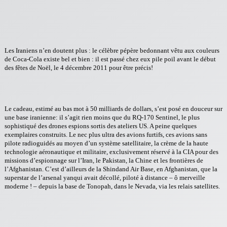
Les Iraniens n’en doutent plus : le célèbre pépère bedonnant vêtu aux couleurs
de Coca-Cola existe bel et bien : il est passé chez eux pile poil avant le début
des fêtes de Noël, le 4 décembre 2011 pour être précis!
Le cadeau, estimé au bas mot à 50 milliards de dollars, s’est posé en douceur sur
une base iranienne: il s’agit rien moins que du RQ-170 Sentinel, le plus
sophistiqué des drones espions sortis des ateliers US. A peine quelques
exemplaires construits. Le nec plus ultra des avions furtifs, ces avions sans
pilote radioguidés au moyen d’un système satellitaire, la crème de la haute
technologie aéronautique et militaire, exclusivement réservé à la CIA pour des
missions d’espionnage sur l’Iran, le Pakistan, la Chine et les frontières de
l’Afghanistan. C’est d’ailleurs de la Shindand Air Base, en Afghanistan, que la
superstar de l’arsenal yanqui avait décollé, piloté à distance – ô merveille
moderne ! – depuis la base de Tonopah, dans le Nevada, via les relais satellites.