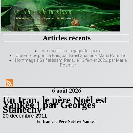
Articles récents
comment l’Iran a gagné la guerre
Une Europe pour la Paix, par Israël Shamir et Maria Poumier
Hommage à Saif al Islam, Paris, le 13 février 2026, par Maria
Poumier
RSS
6 août 2026
Feed
En Iran, le père Noël est
Yankee ! par Georges
Stanechy
20 décembre 2011
En Iran : le Père Noël est Yankee!