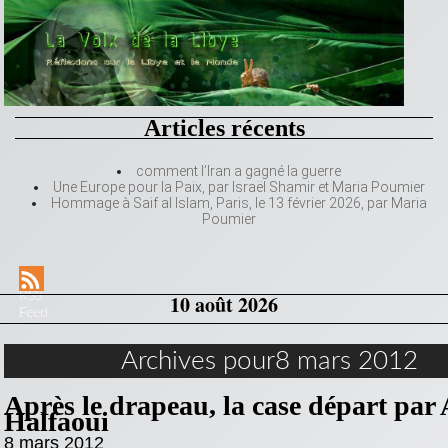
Articles récents
comment l’Iran a gagné la guerre
Une Europe pour la Paix, par Israël Shamir et Maria Poumier
Hommage à Saif al Islam, Paris, le 13 février 2026, par Maria
Poumier
RSS
10 août 2026
Feed
Archives pour8 mars 2012
Après le drapeau, la case départ pa
Halfaoui
8 mars 2012