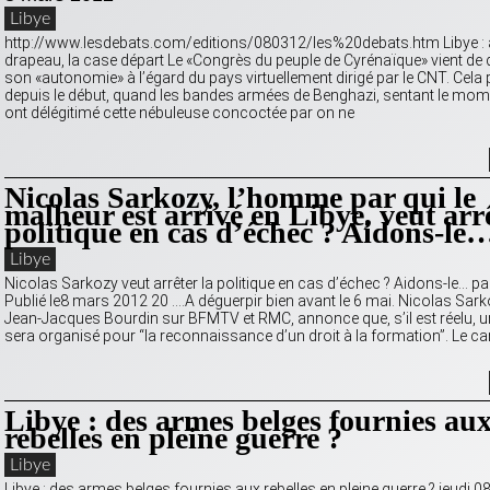
Libye
http://www.lesdebats.com/editions/080312/les%20debats.htm Libye : 
drapeau, la case départ Le «Congrès du peuple de Cyrénaïque» vient de 
son «autonomie» à l’égard du pays virtuellement dirigé par le CNT. Cela 
depuis le début, quand les bandes armées de Benghazi, sentant le mom
ont délégitimé cette nébuleuse concoctée par on ne
Nicolas Sarkozy, l’homme par qui le
malheur est arrivé en Libye, veut arrê
politique en cas d’échec ? Aidons-le
Libye
Nicolas Sarkozy veut arrêter la politique en cas d’échec ? Aidons-le… par
Publié le8 mars 2012 20 ….A déguerpir bien avant le 6 mai. Nicolas Sarko
Jean-Jacques Bourdin sur BFMTV et RMC, annonce que, s’il est réelu, 
sera organisé pour “la reconnaissance d’un droit à la formation”. Le ca
Libye : des armes belges fournies au
rebelles en pleine guerre ?
Libye
Libye : des armes belges fournies aux rebelles en pleine guerre ? jeudi 