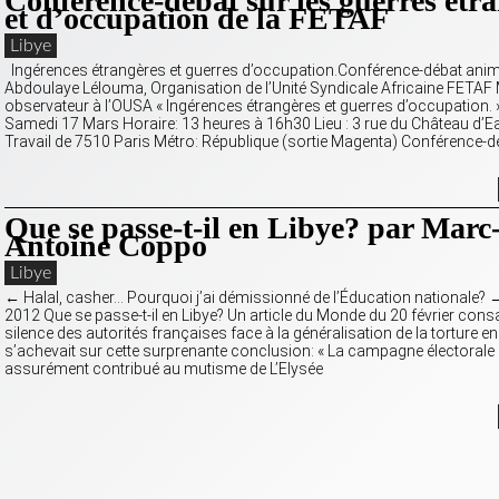
Conférence-débat sur les guerres étr
et d’occupation de la FETAF
Libye
Ingérences étrangères et guerres d’occupation.Conférence-débat animé
Abdoulaye Lélouma, Organisation de l’Unité Syndicale Africaine FETA
observateur à l’OUSA « Ingérences étrangères et guerres d’occupation. »
Samedi 17 Mars Horaire: 13 heures à 16h30 Lieu : 3 rue du Château d’
Travail de 7510 Paris Métro: République (sortie Magenta) Conférence-d
Que se passe-t-il en Libye? par Marc
Antoine Coppo
Libye
← Halal, casher… Pourquoi j’ai démissionné de l’Éducation nationale?
2012 Que se passe-t-il en Libye? Un article du Monde du 20 février cons
silence des autorités françaises face à la généralisation de la torture en
s’achevait sur cette surprenante conclusion: « La campagne électorale
assurément contribué au mutisme de L’Elysée