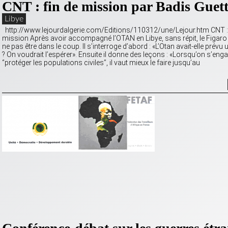
CNT : fin de mission par Badis Guett
Libye
http://www.lejourdalgerie.com/Editions/110312/une/Lejour.htm CNT : 
mission Après avoir accompagné l’OTAN en Libye, sans répit, le Figaro 
ne pas être dans le coup. Il s’interroge d’abord : «L’Otan avait-elle prévu 
? On voudrait l’espérer». Ensuite il donne des leçons : «Lorsqu’on s’eng
‘’protéger les populations civiles’’, il vaut mieux le faire jusqu’au