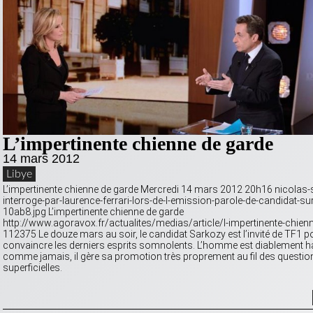
L’impertinente chienne de garde
14 mars 2012
Libye
L’impertinente chienne de garde Mercredi 14 mars 2012 20h16 nicolas-
interroge-par-laurence-ferrari-lors-de-l-emission-parole-de-candidat-sur
10ab8.jpg L’impertinente chienne de garde
http://www.agoravox.fr/actualites/medias/article/l-impertinente-chien
112375 Le douze mars au soir, le candidat Sarkozy est l’invité de TF1 po
convaincre les derniers esprits somnolents. L’homme est diablement ha
comme jamais, il gère sa promotion très proprement au fil des questio
superficielles.