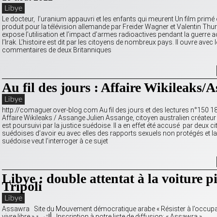
Libye
Le docteur, l’uranium appauvri et les enfants qui meurent Un film prim
produit pour la télévision allemande par Freider Wagner et Valentin Thurn
expose l’utilisation et l’impact d’armes radioactives pendant la guerre a
l’Irak. L’histoire est dit par les citoyens de nombreux pays. Il ouvre avec 
commentaires de deux Britanniques
Au fil des jours : Affaire Wikileaks/
Libye
http://comaguer.over-blog.com Au fil des jours et des lectures n°150 1
Affaire Wikileaks / Assange Julien Assange, citoyen australien créateur
est poursuivi par la justice suédoise. Il a en effet été accusé par deux 
suédoises d’avoir eu avec elles des rapports sexuels non protégés et la
suédoise veut l’interroger à ce sujet
Libye : double attentat à la voiture p
Tripoli
Libye
Assawra Site du Mouvement démocratique arabe « Résister à l’occupat
vivre libre » ألثورة Inscription à notre liste de diffusion: « Assawra »