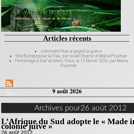
Articles récents
comment l’Iran a gagné la guerre
Une Europe pour la Paix, par Israël Shamir et Maria Poumier
Hommage à Saif al Islam, Paris, le 13 février 2026, par Maria
Poumier
RSS
9 août 2026
Feed
Archives pour26 août 2012
L’Afrique du Sud adopte le « Made i
colonie juive »
26 août 2012