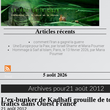
Articles récents
comment l’Iran a gagné la guerre
Une Europe pour la Paix, par Israël Shamir et Maria Poumier
Hommage à Saif al Islam, Paris, le 13 février 2026, par Maria
Poumier
RSS
5 août 2026
Feed
Archives pour21 août 2012
L’ex-bunker de Kadhafi grouille de to
trafics dans Ouest France
21 août 2012