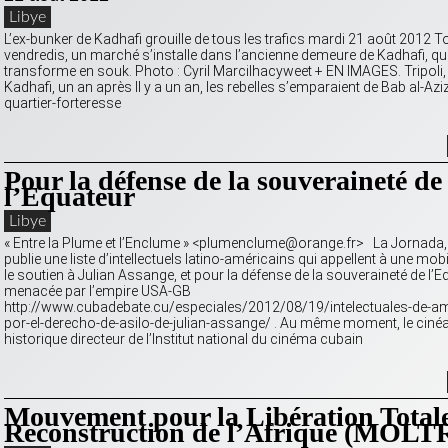
Libye
L’ex-bunker de Kadhafi grouille de tous les trafics mardi 21 août 2012 T
vendredis, un marché s’installe dans l’ancienne demeure de Kadhafi, qu
transforme en souk. Photo : Cyril Marcilhacyweet + EN IMAGES. Tripoli
Kadhafi, un an après Il y a un an, les rebelles s’emparaient de Bab al-Aziz
quartier-forteresse
Pour la défense de la souveraineté de
l’Equateur
Libye
« Entre la Plume et l’Enclume » <plumenclume@orange.fr> La Jornada,
publie une liste d’intellectuels latino-américains qui appellent à une mob
le soutien à Julian Assange, et pour la défense de la souveraineté de l’E
menacée par l’empire USA-GB
http://www.cubadebate.cu/especiales/2012/08/19/intelectuales-de-ame
por-el-derecho-de-asilo-de-julian-assange/ . Au même moment, le cinéa
historique directeur de l’Institut national du cinéma cubain
Mouvement pour la Libération Totale
Reconstruction de l’Afrique (MOLT